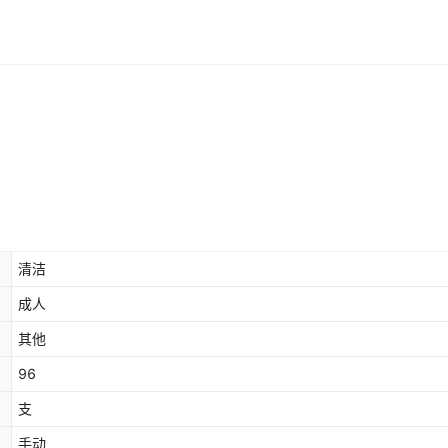
清洁
成人
其他
96
支
手动