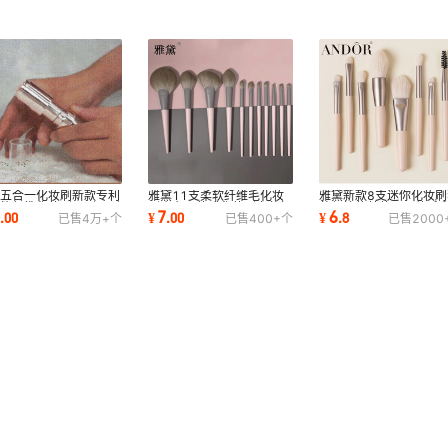
境五合一化妆刷新款专利
雅黛11支柔软纤维毛化妆
雅黛新款8支迷你化妆刷
功能便携化妆刷眉刷唇刷
刷小布丁款式化妆刷套装初
装便捷款美妆工具软毛
5
7
6
.
00
¥
.
00
¥
.
8
已售
4万+
个
已售
400+
个
已售
2000
扑腮红刷
学者美妆工具
刷子现货