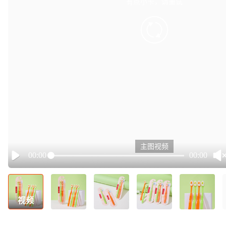
有点小卡，请重试
retry
主图视频
00:00
00:00
Play
视频