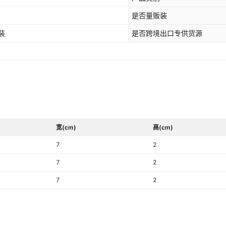
是否量贩装
装
是否跨境出口专供货源
宽(cm)
高(cm)
7
2
7
2
7
2