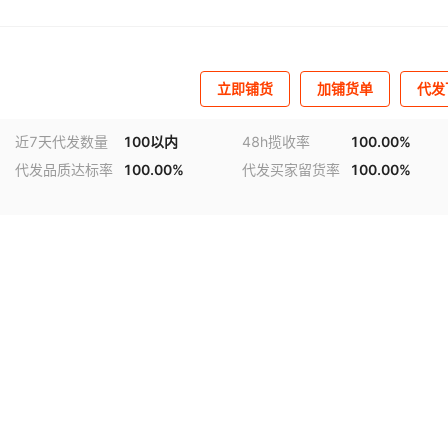
立即铺货
加铺货单
代发
近7天代发数量
100以内
48h揽收率
100.00%
代发品质达标率
100.00%
代发买家留货率
100.00%