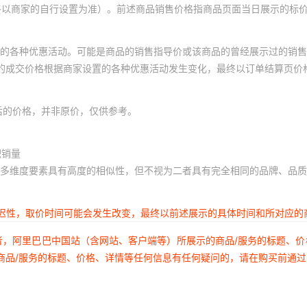
终以商家的自行设置为准）。前述商品销售价格指商品页面当日展示的标
的各种优惠活动。可能是商品的销售指导价或该商品的曾经展示过的销售
体的成交价格根据商家设置的各种优惠活动发生变化，最终以订单结算页价
后的价格，并非原价，仅供参考。
积销量
多维度要素具有高度的相似性，但不视为二者具有完全相同的品牌、品质
延迟性，取价时间可能会发生改变，最终以前述展示的具体时间和所对应的
者，阿里巴巴中国站（含网站、客户端等）所展示的商品/服务的标题、
商品/服务的标题、价格、详情等任何信息有任何疑问的，请在购买前通