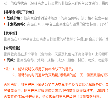
动下的各种优惠（包括商家自行设置的非指定人群的单品优惠等，最
【非平台活动下价格】
划线价格：
指商家自营销活动场景下的商品价格，该价格不包含平台
未划线价格：
商品在1688平台上由商家自行设置的销售标价，具
【发布价】
指商品在1688平台上由商家自行设置的销售标价并叠加L会员价折扣
【全网销量】
指同款商品在多个平台（含淘宝、天猫及其他电子商务平台）上的累
同款：
指商品名称、外观、规格、成分、颜色、材质、功效、功能等
*注：
1、前述说明仅适用于价格比较下的场景。
2、活动前的时间通常为预热期/爆发期的前一天，但因数据的
内容声明：阿里巴巴中国站为第三方交易平台及互联网信息服务提供
经营者负责。阿里巴巴提醒您购买商品/服务前注意谨慎核实，如您对
内有任何违法/侵权信息，请立即向阿里巴巴举报并提供有效线索。