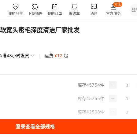
软宽头密毛深度清洁厂家批发
承诺48小时发货
运费
¥
12
起
库存
45754
件
库存
45755
件
库存
42508
件
登录查看全部规格