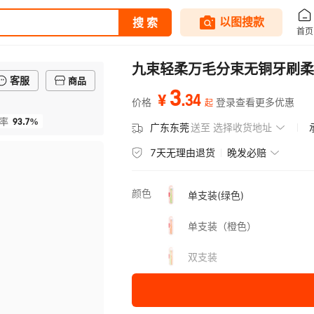
九束轻柔万毛分束无铜牙刷柔
客服
商品
3
.
34
¥
价格
登录查看更多优惠
起
93.7%
率
广东东莞
送至
选择收货地址
7天无理由退货
晚发必赔
颜色
单支装(绿色)
单支装（橙色）
双支装