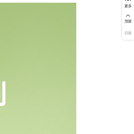
更多
顶部
旧版