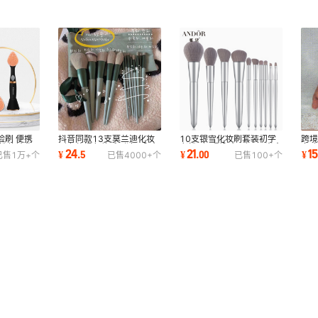
脸刷 便携
抖音同款13支莫兰迪化妆
10支银雪化妆刷套装初学
跨
个性款精华
刷套装绿色软毛刷速干腮红
者粉刷眼影腮红刷子月光全
多
24
21
1
¥
.
5
¥
.
00
¥
已售
1万+
个
已售
4000+
个
已售
100+
个
散粉刷粉底刷
套美妆工具
粉