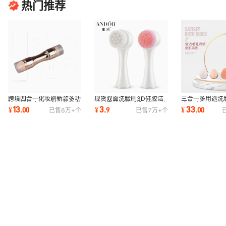
热门推荐
跨境四合一化妆刷新款多功
现货双面洗脸刷3D硅胶洁
三合一多用途洗
能便携粉底刷现货一件代发
面刷柔软纤维毛洗脸仪源头
式电动洁面刷 
13
3
33
¥
.
00
¥
.
9
¥
.
00
已售
6万+
个
已售
7万+
个
腮红刷 唇刷
厂家供货护肤
导入仪厂家批发