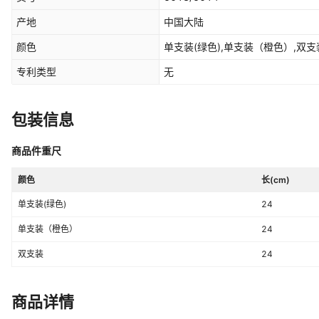
产地
中国大陆
颜色
单支装(绿色),单支装（橙色）,双支
专利类型
无
包装信息
商品件重尺
颜色
长(cm)
单支装(绿色)
24
单支装（橙色）
24
双支装
24
商品详情