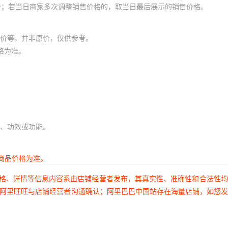
价；若当日商家多次调整销售价格的，取当日最后展示的销售价格。
价等，并非原价，仅供参考。
格为准。
、功效或功能。
商品价格为准。
价格、详情等信息内容系由店铺经营者发布，其真实性、准确性和合法性
过阿里旺旺与店铺经营者沟通确认；阿里巴巴中国站存在海量店铺，如您