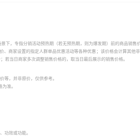
场景下，专指分销活动预热期（若无预热期，则为爆发期）前的商品销售
员价、商家设置的指定人群单品优惠活动等各种优惠；该价格会计算其他
价；若当日商家多次调整销售价格的，取当日最后展示的销售价格。
价等，并非原价，仅供参考。
格为准。
、功效或功能。