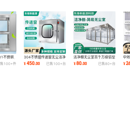
01不锈钢
304不锈钢传递窗无尘洁净
洁净棚无尘室百千万级铝型
中
人风淋间洁
室连锁双门互锁紫外线消毒
材FFU无尘简易洁净棚实验
布F
450
80
2
¥
.
00
¥
.
00
¥
售
100+
件
已售
100+
台
已售
80+
台
杀菌传递箱
室净化无尘棚
防