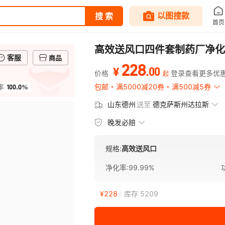
高效送风口四件套制药厂净化
客服
商品
228
.
00
¥
价格
登录查看更多优
起
100.0%
包邮
满5000减20券
满500减5券
率
山东德州
送至
德克萨斯州达拉斯
晚发必赔
规格:
高效送风口
净化率
:
99.99%
¥
228
库存 5209