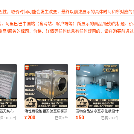
延迟性，取价时间可能会发生改变，最终以前述展示的具体时间和所对应的
者，阿里巴巴中国站（含网站、客户端等）所展示的商品/服务的标题、
商品/服务的标题、价格、详情等任何信息有任何疑问的，请在购买前通
滤器无纺布
活性炭吸附箱实验室漆雾净
宠物食品洁净室净化板设计
覆网折叠风
化除臭干式过滤器废气处理
安装施工控温无菌净化百级
200
50
¥
¥
售
100+
件
已售
3
台
已售
20+
件
设备排烟
食品无尘车间