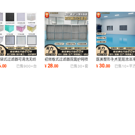
效袋式过滤器可清洗无纺
初效板式过滤器双面护网喷
医美整形手术室层流洁
5F6F7F8F9中央空调
涂间食品间用平板折叠式铝
万级GMP设计装修恒温
6
28
30
.
00
¥
.
00
¥
.
00
已售
900+
台
已售
30+
套
已售
10+
平
尘袋式过滤器
框空气过滤网
湿抗菌无尘车间