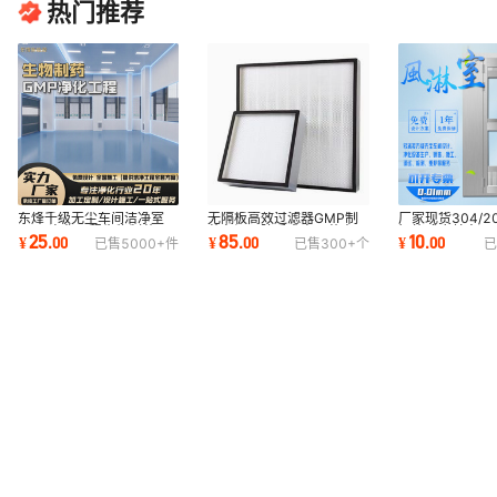
热门推荐
东烽千级无尘车间洁净室
无隔板高效过滤器GMP制
厂家现货304/2
GMP净化工程生物制药无
药车间医院手术室无菌房
智能感应单人双
25
85
10
¥
.
00
¥
.
00
¥
.
00
已售
5000+
件
已售
300+
个
已
菌室加工定制
FFU配套高效过滤器
净无尘间风淋室