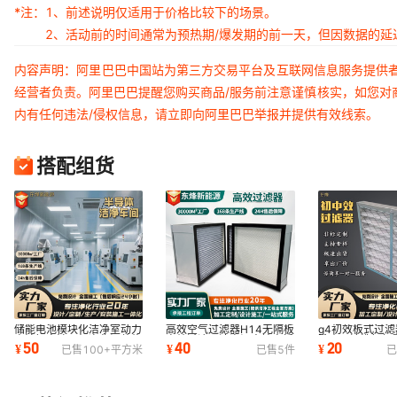
*注：
1、前述说明仅适用于价格比较下的场景。
2、活动前的时间通常为预热期/爆发期的前一天，但因数据的
内容声明：阿里巴巴中国站为第三方交易平台及互联网信息服务提供
经营者负责。阿里巴巴提醒您购买商品/服务前注意谨慎核实，如您对
内有任何违法/侵权信息，请立即向阿里巴巴举报并提供有效线索。
搭配组货
储能电池模块化洁净室动力
高效空气过滤器H14无隔板
g4初效板式过
电池锂电池万级净化间装修
高效过滤器洁净间末端密折
除尘可清洗铝框
50
40
20
¥
¥
¥
已售
100+
平方米
已售
5
件
已
设计无尘车间
高效过芯HEPA
柜机初效过滤器