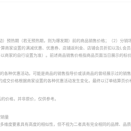
动）预热期（若无预热期，则为爆发期）前的商品销售价格；（2）分销
计算商家设置的满减优惠、优惠券、店铺返利金、店铺会员折扣以及L会
终以商家的自行设置为准）。前述商品销售价格指商品页面当日展示的标
的各种优惠活动。可能是商品的销售指导价或该商品的曾经展示过的销售
体的成交价格根据商家设置的各种优惠活动发生变化，最终以订单结算页价
后的价格，并非原价，仅供参考。
积销量
多维度要素具有高度的相似性，但不视为二者具有完全相同的品牌、品质