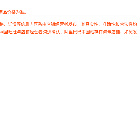
商品价格为准。
价格、详情等信息内容系由店铺经营者发布，其真实性、准确性和合法性
过阿里旺旺与店铺经营者沟通确认；阿里巴巴中国站存在海量店铺，如您