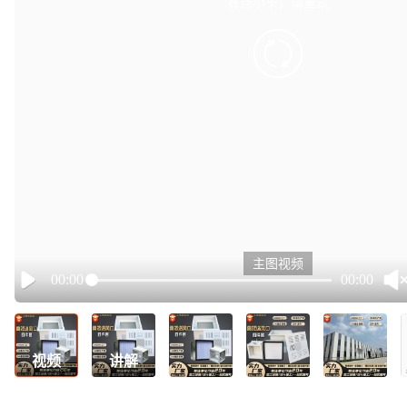
有点小卡，请重试
retry
主图视频
00:00
00:00
Play
视频
讲解