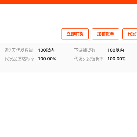
立即铺货
加铺货单
代发
近7天代发数量
100以内
下游铺货数
100以内
代发品质达标率
100.00%
代发买家留货率
100.00%
视频