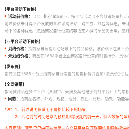
【平台活动下价格】
活动前价格：
（1）非分销场景下，指平台活动（不含分销场景的活
前述价格未计算平台发放的各种采购津贴、跨店券、红包等优惠，未
动下的各种优惠（包括商家自行设置的非指定人群的单品优惠等，最
【非平台活动下价格】
划线价格：
指商家自营销活动场景下的商品价格，该价格不包含平台
未划线价格：
商品在1688平台上由商家自行设置的销售标价，具
【发布价】
指商品在1688平台上由商家自行设置的销售标价并叠加L会员价折扣
【全网销量】
指同款商品在多个平台（含淘宝、天猫及其他电子商务平台）上的累
同款：
指商品名称、外观、规格、成分、颜色、材质、功效、功能等
*注：
1、前述说明仅适用于价格比较下的场景。
2、活动前的时间通常为预热期/爆发期的前一天，但因数据的
内容声明：阿里巴巴中国站为第三方交易平台及互联网信息服务提供