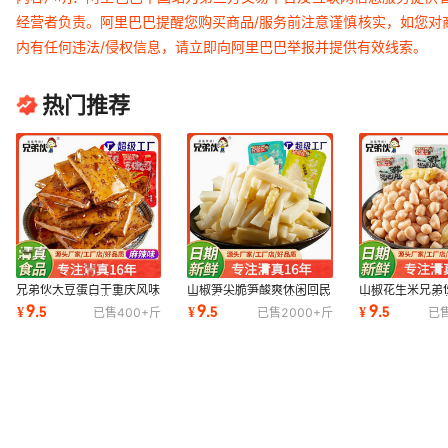
经营者负责。阿里巴巴提醒您购买商品/服务前注意谨慎核实，如您对
内有任何违法/侵权信息，请立即向阿里巴巴举报并提供有效线索。
热门推荐
兄弟伙大豆蛋白干重庆风味
山椒笋尖脆笋酸爽休闲回民
山椒花生米兄弟
独立真空小包装散装回民食
零食独立装工厂直供零食批
爽脆即食坚果散
9
9
9
¥
.
5
¥
.
5
¥
.
5
已售
400+
斤
已售
2000+
斤
已
品豆干批发
发
批发花生米