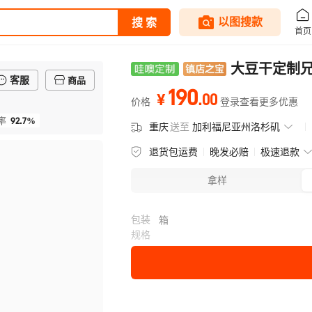
大豆干定制
客服
商品
190
.
00
¥
价格
登录查看更多优惠
92.7%
率
重庆
送至
加利福尼亚州洛杉矶
退货包运费
晚发必赔
极速退款
拿样
包装
箱
规格