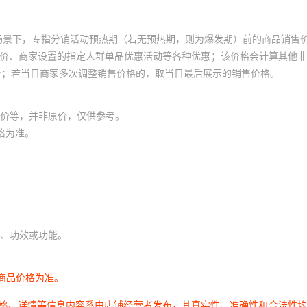
场景下，专指分销活动预热期（若无预热期，则为爆发期）前的商品销售
员价、商家设置的指定人群单品优惠活动等各种优惠；该价格会计算其他
价；若当日商家多次调整销售价格的，取当日最后展示的销售价格。
价等，并非原价，仅供参考。
格为准。
、功效或功能。
商品价格为准。
价格、详情等信息内容系由店铺经营者发布，其真实性、准确性和合法性