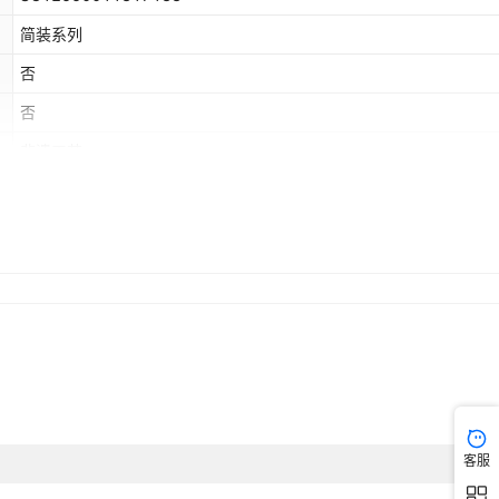
简装系列
否
否
非遗工艺
客服