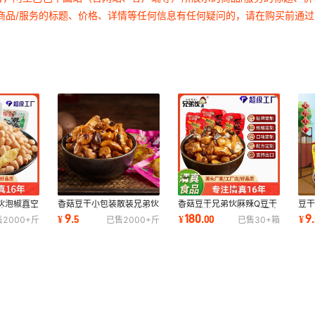
商品/服务的标题、价格、详情等任何信息有任何疑问的，请在购买前通
伙泡椒真空
香菇豆干小包装散装兄弟伙
香菇豆干兄弟伙麻辣Q豆干
豆
装回民零食
非遗多口味真空即食批发豆
多口味嫩豆干网红回民零食
庆
9
180
9
¥
.
5
¥
.
00
¥
.
售
2000+
斤
已售
2000+
斤
已售
30+
箱
腐干回民零食
散装香菇豆干
装