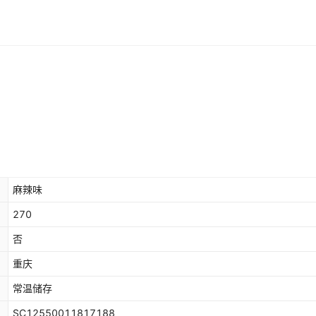
麻辣味
270
否
重庆
常温储存
SC12550011817188