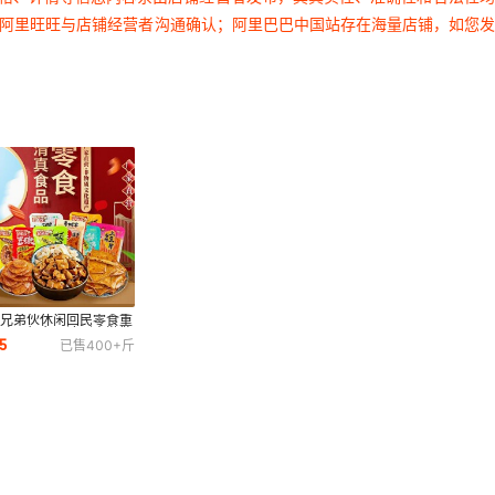
过阿里旺旺与店铺经营者沟通确认；阿里巴巴中国站存在海量店铺，如您
干兄弟伙休闲回民零食重
风味网红办公追剧出游散
5
已售
400+
斤
零食批发