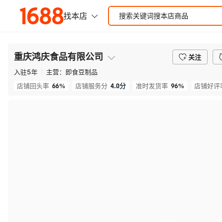
重庆鸿庆食品有限公司
关注
入驻
5
年
主营：
即食豆制品
66%
4.0
分
96%
店铺回头率
店铺服务分
准时发货率
店铺好评