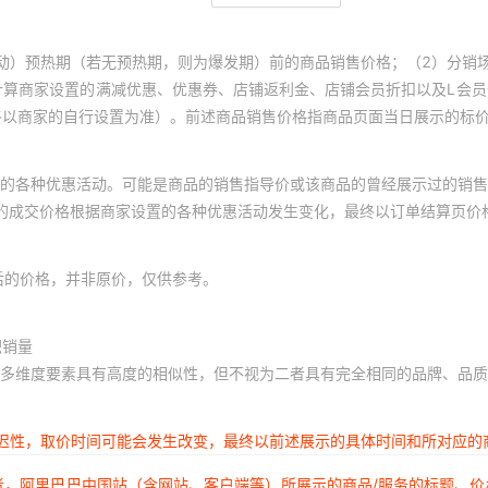
动）预热期（若无预热期，则为爆发期）前的商品销售价格；（2）分销
计算商家设置的满减优惠、优惠券、店铺返利金、店铺会员折扣以及L会
终以商家的自行设置为准）。前述商品销售价格指商品页面当日展示的标
的各种优惠活动。可能是商品的销售指导价或该商品的曾经展示过的销售
体的成交价格根据商家设置的各种优惠活动发生变化，最终以订单结算页价
后的价格，并非原价，仅供参考。
积销量
多维度要素具有高度的相似性，但不视为二者具有完全相同的品牌、品质
延迟性，取价时间可能会发生改变，最终以前述展示的具体时间和所对应的
者，阿里巴巴中国站（含网站、客户端等）所展示的商品/服务的标题、