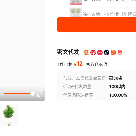
独杆黄杨：4公分粗【庭院
黄杨苗：30-40厘米高【1
黄杨苗：50-60厘米高【1
密文代发
蓬径
10
12
￥
1件价格
官方仓退货
盆栽、盆景代发商家榜
第30名
近7天代发数量
100以内
代发品质达标率
100.00%