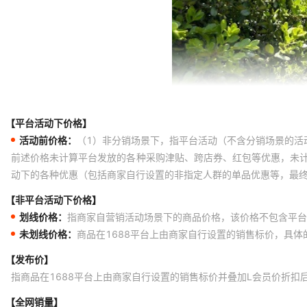
【平台活动下价格】
活动前价格：
（1）非分销场景下，指平台活动（不含分销场景的活
前述价格未计算平台发放的各种采购津贴、跨店券、红包等优惠，未
动下的各种优惠（包括商家自行设置的非指定人群的单品优惠等，最
【非平台活动下价格】
划线价格：
指商家自营销活动场景下的商品价格，该价格不包含平台
未划线价格：
商品在1688平台上由商家自行设置的销售标价，具
【发布价】
指商品在1688平台上由商家自行设置的销售标价并叠加L会员价折扣
【全网销量】