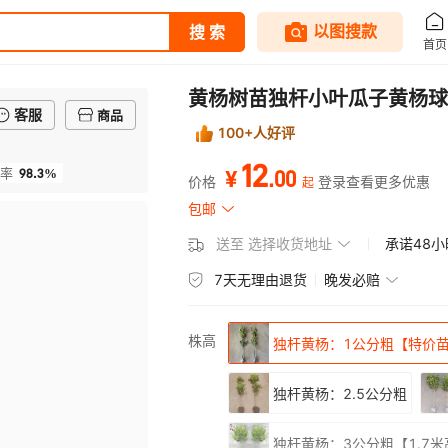
黄杨树苗独杆小叶瓜子黄杨球
客服
商品
100+人好评
12
98.3%
.
00
率
¥
价格
登录查看更多优惠
起
包邮
送至
选择收货地址
承诺48
7天无理由退货
晚发必赔
株高
独杆黄杨：1公分粗【特价
独杆黄杨：2.5公分粗
独杆黄杨：3公分粗【1.7米