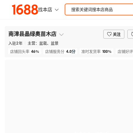
南漳县晶绿奥苗木店
关注
入驻
2
年
主营：
盆栽、盆景
46%
4.0
分
100%
店铺回头率
店铺服务分
准时发货率
店铺好评