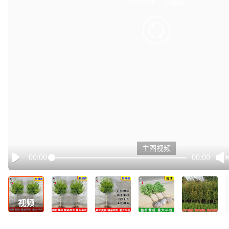
有点小卡，请重试
retry
主图视频
00:00
00:00
Play
视频