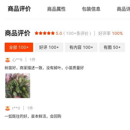
商品评价
商品属性
包装信息
商品
商品评价
5.0
100+
条评价
好评率
100
%
全部
100+
好评
100+
有内容
100+
有图
50+
心**6
1
件
树苗好，商家描述一致，没有掉叶，小苗质量好
t**0
1
件
一如既往的好，苗本鲜活，会回购