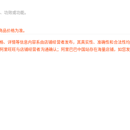
、功效或功能。
商品价格为准。
价格、详情等信息内容系由店铺经营者发布，其真实性、准确性和合法性
过阿里旺旺与店铺经营者沟通确认；阿里巴巴中国站存在海量店铺，如您