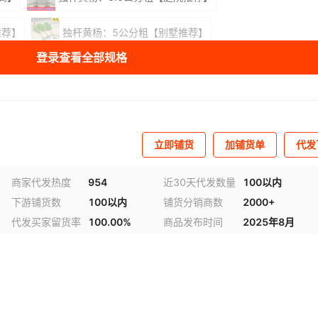
推荐】
独杆黄杨：5公分粗【别墅推荐】
登录查看全部规格
0颗】
黄杨苗：40-50厘米高【10颗】
0颗】
独杆小苗【5颗】
库存
494
件
立即铺货
加铺货单
代发
商家代发热度
954
近30天代发数量
100以内
下游铺货数
100以内
铺货分销商数
2000+
代发买家留货率
100.00%
商品发布时间
2025年8月