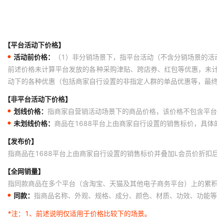
【平台活动下价格】
活动前价格：
（1）非分销场景下，指平台活动（不含分销场景的活
前述价格未计算平台发放的各种采购津贴、跨店券、红包等优惠，未
动下的各种优惠（包括商家自行设置的非指定人群的单品优惠等，最
【非平台活动下价格】
划线价格：
指商家自营销活动场景下的商品价格，该价格不包含平台
未划线价格：
商品在1688平台上由商家自行设置的销售标价，具
【发布价】
指商品在1688平台上由商家自行设置的销售标价并叠加L会员价折扣
【全网销量】
指同款商品在多个平台（含淘宝、天猫及其他电子商务平台）上的累
同款：
指商品名称、外观、规格、成分、颜色、材质、功效、功能等
*注：
1、前述说明仅适用于价格比较下的场景。