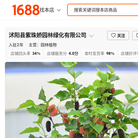
沭阳县紫珠娇园林绿化有限公司
关注
入驻
2
年
主营：
园林植物
34%
4.0
分
98%
店铺回头率
店铺服务分
准时发货率
店铺好评