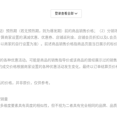
登录查看全部
动）预热期（若无预热期，则为爆发期）前的商品销售价格；（2）分销
计算商家设置的满减优惠、优惠券、店铺返利金、店铺会员折扣以及L会
终以商家的自行设置为准）。前述商品销售价格指商品页面当日展示的标
的各种优惠活动。可能是商品的销售指导价或该商品的曾经展示过的销售
体的成交价格根据商家设置的各种优惠活动发生变化，最终以订单结算页价
后的价格，并非原价，仅供参考。
积销量
多维度要素具有高度的相似性，但不视为二者具有完全相同的品牌、品质