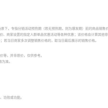
场景下，专指分销活动预热期（若无预热期，则为爆发期）前的商品销售
员价、商家设置的指定人群单品优惠活动等各种优惠；该价格会计算其他
价；若当日商家多次调整销售价格的，取当日最后展示的销售价格。
价等，并非原价，仅供参考。
格为准。
、功效或功能。