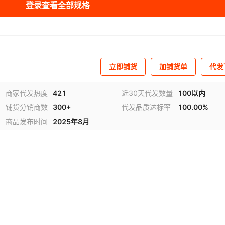
登录查看全部规格
立即铺货
加铺货单
代发
商家代发热度
421
近30天代发数量
100以内
铺货分销商数
300+
代发品质达标率
100.00%
商品发布时间
2025年8月