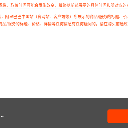
延迟性，取价时间可能会发生改变，最终以前述展示的具体时间和所对应的
者，阿里巴巴中国站（含网站、客户端等）所展示的商品/服务的标题、
商品/服务的标题、价格、详情等任何信息有任何疑问的，请在购买前通
~