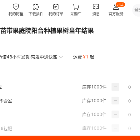
苗带果庭院阳台种植果树当年结果
承诺48小时发货·常发中通快递
运费
¥
1
起
库存
1000
件
盆
库存
1000
件
）不含盆
库存
1000
件
】
库存
1000
件
+6包肥