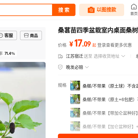
桑葚苗四季盆栽室内桌面桑树
客服
商品
17
.
09
¥
价格
登录查看更多优惠
起
71.4%
率
江苏宿迁
送至
选择收货地址
晚发必赔
规格
桑椹/不带果（原土球）不含
桑椹/不带果（原土+6包肥
桑椹/不带果【带加仑盆种好
桑椹/不带果【加仑盆种好】