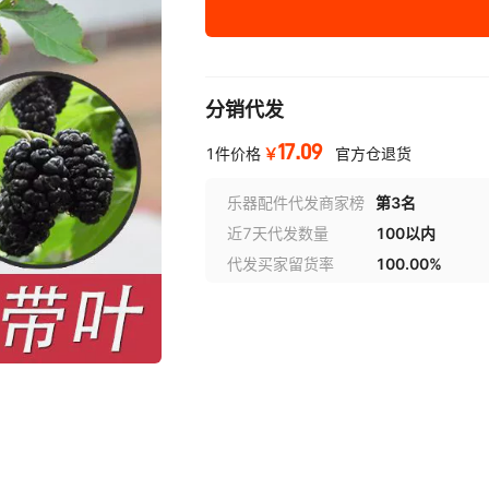
分销代发
17.09
￥
1件价格
官方仓退货
乐器配件代发商家榜
第3名
近7天代发数量
100以内
代发买家留货率
100.00%