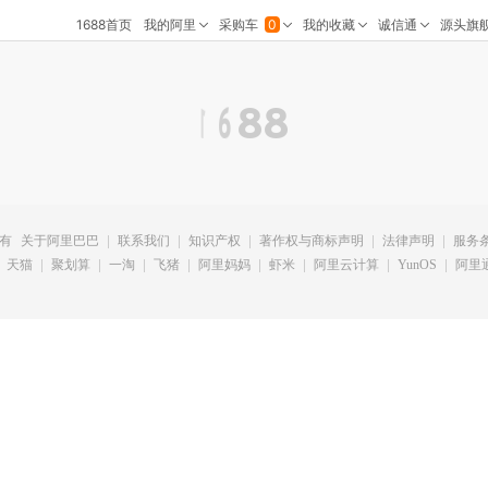
所有
关于阿里巴巴
联系我们
知识产权
著作权与商标声明
法律声明
服务
天猫
聚划算
一淘
飞猪
阿里妈妈
虾米
阿里云计算
YunOS
阿里