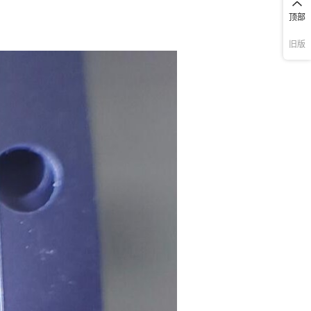
1
顶部
F3TR
A7600C1-LNSE
AON7611G
¥
1
23800
5962-90
1
旧版
59
1
050
A7605C1-LASC
AON7700L
¥
1
23800
91545
1
59
100
A7670C-LASS
AON7702AL
¥
1
23800
1
92203
1
59
002
A7670E-LASE
AON7702L
¥
1
23800
92203
1
1
59
005
A80286-12/C2H
AON7704
¥
1
23800
92214
1
59
1
010
A96T346HW(T)
AON7758L
¥
1
23800
92214
1
59
020
AAT1142ITP-T1
AON7934A
¥
1
23800
1
92217
1
AAT1149IJS-0.6-
59