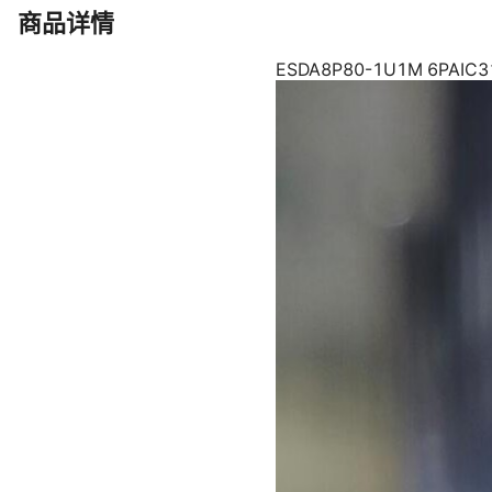
1K5SMPC13APH
商品详情
1K5SMPC15APH
1K5SMPC16APH
1K5SMPC18APH
1K5SMPC20APH
1K5SMPC22APH
1K5SMPC24APH
1K5SMPC27APH
1K5SMPC30APH
1K5SMPC33APH
1K5SMPC36APH
1K5SMPC39APH
1K5SMPC43APH