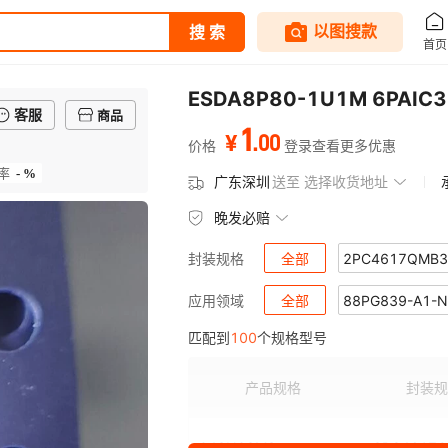
客服
商品
1
.
00
¥
价格
登录查看更多优惠
- %
率
广东深圳
送至
选择收货地址
晚发必赔
全部
2PC4617QMB3
封装规格
2SA1955FVATPL3Z
全部
88PG839-A1-
2SA2
应用领域
匹配到
100
个规格型号
2SA2154CT-Y(TPL3)
92042012A
92042012
2SA2
2SAR564F3TR
93AA46AT-I/MC
2SAR56
93AA6
产品规格
封装规
2SC584800A
93C66BT-I/MC
2SC6026
93LC56
043N03MS
2PC4617