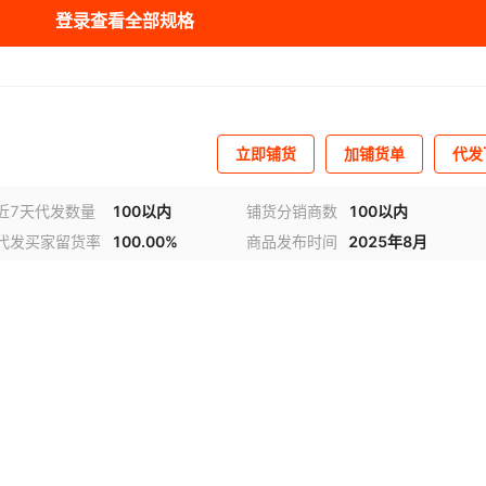
NAE2C000T
登录查看全部规格
01-V26
3F3TR
A1171EEHLT-T
2SCR564F3TR
A2190ILT
2SCR567F3TR
3031-050
17RM
88W8686S-CBB1
AON6544
¥
1
23800
54LS2
EHL-T
3032-005
A3215EEHLT-T
3032-010
3032-020
A7013G
3038-0100
M,315
9109142L10
AON6570
¥
1
23800
561
C1-LNAS
3038-2000
A7600C1-LNSC
3038-6000
A7600C1-LNSE
338S0046-A1
立即铺货
加铺货单
代发
C-LASS
04T-I/MNY
A7670E-LASE
35CLQ045SCS
A80286-12/C2H
375-501N30A-00
376S00226
MB,315
92042012A
AON6582
¥
1
23800
57C49B
2ITP-T1
408573-KW1
AAT1149IJS-0.6-T1
500SAAD5M53000ACFR
5102809Y61
近7天代发数量
100以内
铺货分销商数
100以内
59
ATPL3Z
92042012C
AON6710L
¥
1
23800
38267
代发买家留货率
100.00%
商品发布时间
2025年8月
S90
218-Q23-T
5154159-1
AAT1236IRN-T1
54ABT574E-QML
AAT1271A
54AC04LMQB
900A
92042022A
AON6716L
¥
1
23800
5962-38
40LMQB
53DIVN-0.6-T1
54AC32LMQB
AAT2318IWO-0.6-T1C
54ACT00LMQB
54ACT244LMQB
4CT-
T374LMQB/QS
554IRN-CAP-T1
54ACT377LMQB
AAT2560IRN-1-T1
54AHCT245LB
92042022C
AON6730
¥
1
23800
5962-38
3F
MQB
49IUR-IE-T1
54F02LMQB
AAT2784IRN-AAA-T1
54F04LMQB
54F08LMQB
CT-Y
93AA46AT-I/MC
AON6744
¥
1
23800
5962-85
2AJC
820IXN-5.0-1-T1
54F244LMQB
AAT2820IXN-5.0-T1
54F244LMQB/QS
54F32LMQB
4CT-
5962-86
93AA66CT-I/MNY
AON6788
¥
1
23800
3)
SNJ54A
3LMQB
14AISN-20-T1
54F373LMQB/C
AAT3154IWP
54F74LMQB
AAT3164IRN-T1
54F74LMQB/QS