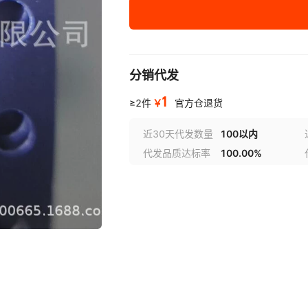
2SCR562F3TR
A0N6718L
A1141D12F
2SCR56
10062827-0410EDLF
2PC46
3031-100
A2N7002HL-HF
3032-002
A3212E
10112626-101LF
2PC4617R
3038-0200
A7600C1-LASS
3038-0500
A7600
分销代发
1
33WLCSP-GREEN
A7605C1-LASC
A7670
34AA
￥
≥2件
官方仓退货
1200-2000
2PC4617R
3878SD
A96T346HW(T)
3STL2540
AAT114
近30天代发数量
100以内
123N08LS
2SA1955FV
代发品质达标率
100.00%
5102809Y83
AAT1163IWO-0.6-T1
5105414
AAT1
123N10LS
2SA207
54AC138LMQB
AAT1410IUQ-T1
54AC2
AAT21
2SA215
54ACT373LMQB
AAT2554IRN-CAE-T1
54AC
AAT2
1242-7342
GR,L
54AHCT374LB
AAT2637IUG-T1
54F00L
AAT27
1277AS-H-3R3NP2
2SA2154
54F10LMQB
AAT2801IXN-4.5-T1
54F10M/B
AAT2
2SA215
15CLQ100USA
Y(TPL
54F32M/B2AJC
AAT2892IUL-T1
54F37
AAT31