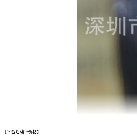
1K5SMPC47APH
1K5SMPC51APH
1N4148HLP-7
1N4148L
1N4148WLP-TP
1N4448HLP-7
1N4448HLP-7B-55
1N4448HLP-7-F
1PS10SB62
1PS10SB63
1PS10SB82
1SS361LPH4-7
【平台活动下价格】
1SS361LPH4-7B