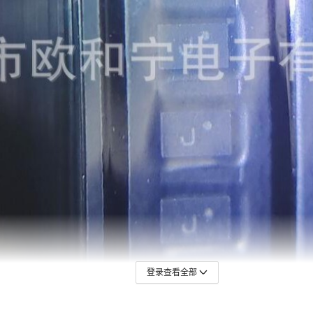
1PS10SB63
3038-0
1PS10SB82
3038-0
1SS361LPH4-7
3038-0
1SS361LPH4-7B
3038-2
1SS387CT
3038-6
1SS387CT(TL3APE)
338S004
1SS387CT,L3F
33WLCSP-
登录查看全部
1SS387CTL3F(T
34AA04T-