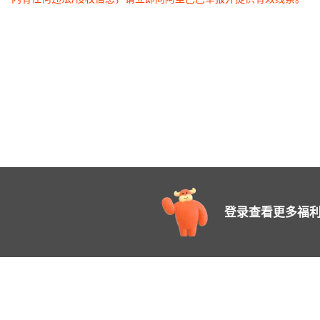
24AA64T-I/MC
24LC024-E/MC
24LC128T-E/MNY
24LC128T-I/MF
24LC32AT-I/MC
24VL024T/MNY
25AA080CT-I/MNY
25LC256-I/MF
登录查看更多福利
25LC512-E/MF
27C256-15CHA
27C256A
27C256A-15