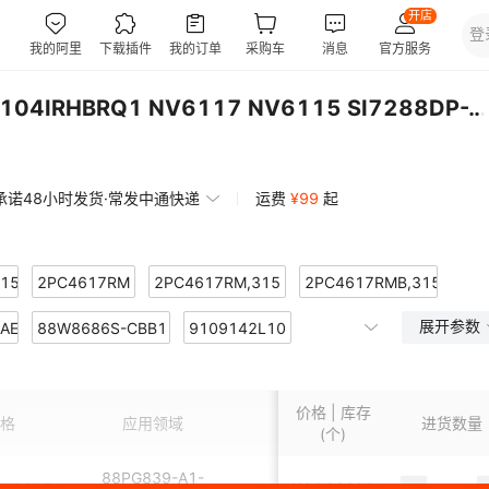
ESDA8P80-1U1M 6PAIC3104IRHBRQ1 NV6117 NV6115 SI7288DP-T1-GE3
承诺48小时发货·常发中通快递
运费
¥
99
起
15
2PC4617RM
2PC4617RM,315
2PC4617RMB,315
展开参数
NAE2C000T
07900A
88W8686S-CBB1
2SA2154CT-GR,L3F
9109142L10
2SA2154CT-Y
C
16300A
92042022A
2SAR542F3TR
92042022C
2SAR562F3TR
2SAR563F3TR
价格 | 库存
7F3TR
6CT-I/MNY
2SC2154CT-Y
93C46CT-I/MC
2SC5651
93C56AT-I/MC
2SC5656
格
应用领域
包装方式
进货数量
安装
(个)
CT
BT-I/MC
2SC6026CT-GR,L3F
A070FW03 V.4
2SC6026CT-Y(TPL3)
A080SN03 V.0
2SCR542F3TR
88PG839-A1-
QMB315
AON6480
¥
1
23800
54FCT