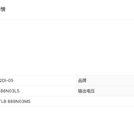
详情
54FCT240ATLB
AAT3169ISN-T1
54FCT
AAT31
167436-011
2SA216
54FCT244TLB
AAT3672IWO-4.2-1-T1
54FCT2
AAT3
1K5SMPC12APH
2SAR542
54FCT373ATLB
AAT3686IRN-4.2-T1
54FCT
AAT3
1K5SMPC13APH
2SAR562
54FCT374TLB
AAT3783IRN-4.2-T1
54FCT5
AAT4
1K5SMPC15APH
2SAR563
54FCT574ATLB
AAT6357NH-T
AAT735
54FCT
1K5SMPC16APH
2SAR564
ACE17446BNN+H
ACE2
L AOZ8222DI-05
品牌
ACFM-7102
ACFM-W2G
1K5SMPC18APH
2SAR567
886N03LS
输出电压
ACPDQ03C5V0AU-HF
ACPF
TLB 889N03MS
1K5SMPC20APH
2SC2154
ACPF-7341-TR1
ACPM-
1K5SMPC22APH
2SC56
ACPM-5702-TR1
ACPM