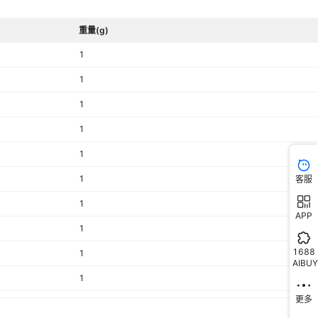
56
A1171EEHLT-T
AON7212L
¥
1
23800
5962-88
-9341-TR1
ACT503D
ACT6357NH-
重量(g)
332AHL
ACT9040VM339-T
800A
A2190ILT
AON7400
¥
1
23800
5962-88
1
040VM507-T
ACT9040VM509-T
6CT
A2N7002HL-HF
AON7422
¥
1
23800
5962-89
1
AKN-7
AD198ACBZ-11-R7
6CT-
1
A3212EEHL-T
AON7422L
¥
1
23800
5962-89
3F
1
6CT-
A3215EEHLT-T
AON7520
¥
1
23800
5962-89
1
3)
1
客服
59
F3TR
A7013G
AON7520C
¥
1
23800
1
89614
APP
1
F3TR
A7600C1-LASS
AON7534L
¥
1
23800
5962-89
1688
1
AIBUY
F3TR
A7600C1-LNAS
AON7544
¥
1
23800
5962-89
1
更多
1
F3TR
A7600C1-LNSC
AON7550
¥
1
23800
5962-89