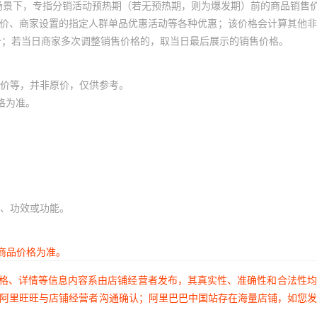
场景下，专指分销活动预热期（若无预热期，则为爆发期）前的商品销售
1
员价、商家设置的指定人群单品优惠活动等各种优惠；该价格会计算其他
AAT2554IRN-CAE-
5SCS
AOZ1213DIL
¥
1
23800
5962-93
T1
价；若当日商家多次调整销售价格的，取当日最后展示的销售价格。
1
AAT2554IRN-CAP-
1
30A-00
AOZ1214DI
¥
1
23800
5K3001
T1
价等，并非原价，仅供参考。
1
格为准。
226
AAT2560IRN-1-T1
AOZ1231QI-2
¥
1
23800
6536
1
1
SD
AAT2637IUG-T1
AOZ1321DI
¥
1
23800
6845-
1
540
AAT2749IUR-IE-T1
AOZ1321DI-03L
¥
1
23800
693
1
、功效或功能。
1
AAT2784IRN-AAA-
-KW1
AOZ1321DI-04L
¥
1
23800
74AH
T1
1
商品价格为准。
M53000
AAT2801IXN-4.5-
74AHC30
1
AOZ1321DI-05L
¥
1
23800
价格、详情等信息内容系由店铺经营者发布，其真实性、准确性和合法性
R
T1
0
1
过阿里旺旺与店铺经营者沟通确认；阿里巴巴中国站存在海量店铺，如您
AAT2820IXN-5.0-
9Y61
AOZ1321DIL
¥
1
23800
74AUP1G
1