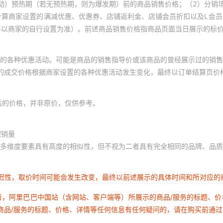
动）预热期（若无预热期，则为爆发期）前的商品销售价格；（2）分销
计算商家设置的满减优惠、优惠券、店铺返利金、店铺会员折扣以及L会
1SS400CS T2RA
35CLQ04
终以商家的自行设置为准）。前述商品销售价格指商品页面当日展示的标
20CLQ045SCS
375-501N
的各种优惠活动。可能是商品的销售指导价或该商品的曾经展示过的销售
体的成交价格根据商家设置的各种优惠活动发生变化，最终以订单结算页价
21427-001-XDI
376S00
后的价格，并非原价，仅供参考。
2309413-1
3878
积销量
24AA00T-I/MC
3STL2
多维度要素具有高度的相似性，但不视为二者具有完全相同的品牌、品质
24AA024T-I/MC
408573
延迟性，取价时间可能会发生改变，最终以前述展示的具体时间和所对应的
500SAAD5
24AA08T-I/MC
者，阿里巴巴中国站（含网站、客户端等）所展示的商品/服务的标题、
ACF
商品/服务的标题、价格、详情等任何信息有任何疑问的，请在购买前通
24AA128T-I/MNY
510280