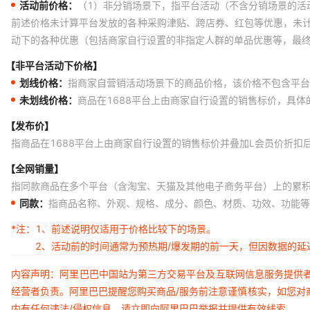
活动前价格：
（1）非分销场景下，指平台活动（不含分销场景的活
1SS387CT
前述价格未计算平台发放的各种采购津贴、跨店券、红包等优惠，未
动下的各种优惠（包括商家自行设置的非指定人群的单品优惠等，最
1SS387CT(TL3APE)
【非平台活动下价格】
1SS387CT,L3F
划线价格：
指商家自营销活动场景下的商品价格，该价格不包含平台
1SS387CTL3F(T
未划线价格：
商品在1688平台上由商家自行设置的销售标价，具
1SS400CS T2RA
【发布价】
20CLQ045SCS
指商品在1688平台上由商家自行设置的销售标价并叠加L会员价折扣
21427-001-XDI
【全网销量】
指同款商品在多个平台（含淘宝、天猫及其他电子商务平台）上的累
2309413-1
同款：
指商品名称、外观、规格、成分、颜色、材质、功效、功能等
24AA00T-I/MC
*注：
1、前述说明仅适用于价格比较下的场景。
24AA024T-I/MC
2、活动前的时间通常为预热期/爆发期的前一天，但因数据的
24AA08T-I/MC
内容声明：阿里巴巴中国站为第三方交易平台及互联网信息服务提供
24AA128T-I/MNY
经营者负责。阿里巴巴提醒您购买商品/服务前注意谨慎核实，如您对
内有任何违法/侵权信息，请立即向阿里巴巴举报并提供有效线索。
24AA32AFT-I/MNY