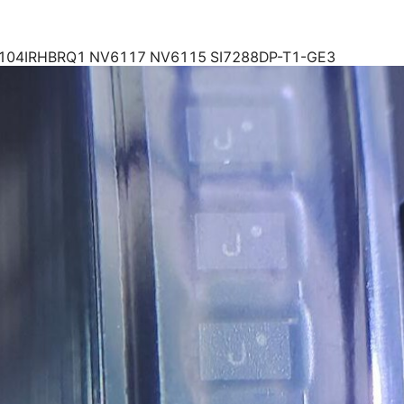
1N4148HLP-7
2SCR567
1N4148L
3031-
1N4148WLP-TP
3031-
1N4448HLP-7
3032-
1N4448HLP-7B-55
3032-
1N4448HLP-7-F
3032-
1PS10SB62
3032-