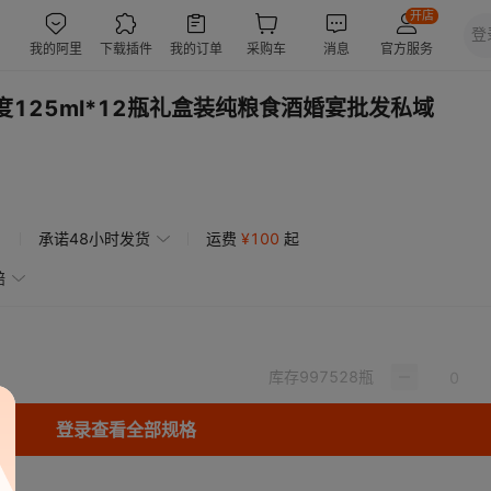
125ml*12瓶礼盒装纯粮食酒婚宴批发私域
承诺48小时发货
运费
¥
100
起
赔
库存
997528
瓶
登录查看全部规格