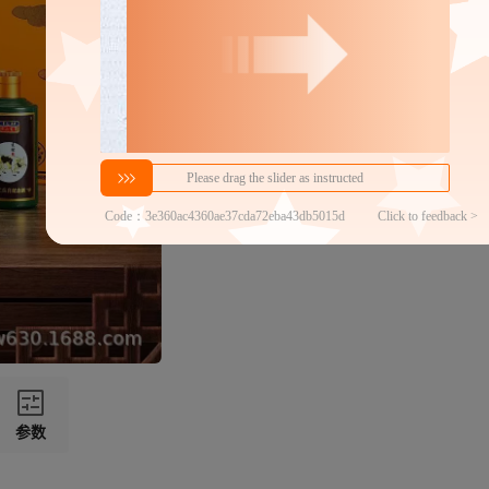
密文代发
3.59
￥
1件价格
官方仓退货
商家代发热度
158
48h揽收率
60.00%
代发品质达标率
100.00%
参数