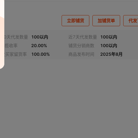
立即铺货
加铺货单
代发
近30天代发数量
100以内
近7天代发数量
100以内
24h揽收率
20.00%
铺货分销商数
100以内
代发买家留货率
100.00%
商品发布时间
2025年8月