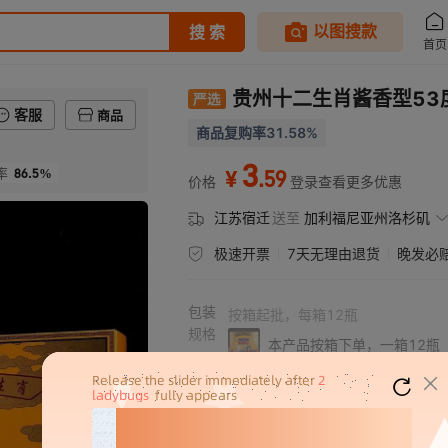
贵州十二生肖酱香型53度
客服
商品
商品复购率31.58%
3
86.5%
.
59
率
¥
价格
登录查看更多优惠
江苏宿迁
送至
加利福尼亚州洛杉矶
极速开票
7天无理由退货
晚发必
包装
按
箱
起批，每
箱
12
瓶
规格
本产品按箱下单，一箱12瓶