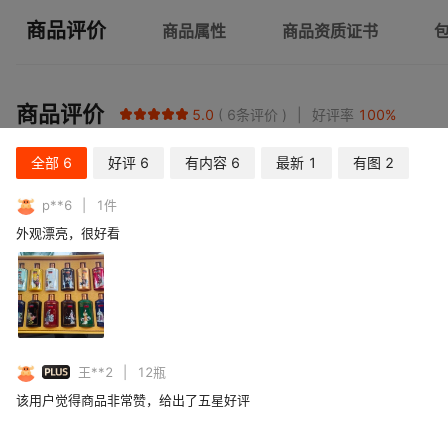
商品评价
商品属性
商品资质证书
商品评价
5.0
6
条评价
好评率
100
%
全部
6
好评
6
有内容
6
最新
1
有图
2
p**6
1
件
外观漂亮，很好看
PLUS
王**2
12
瓶
该用户觉得商品非常赞，给出了五星好评