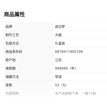
商品属性
品牌
成功梦
制作工艺
大曲
包装方式
礼盒装
商品条形码
6976411900199
原产地
江苏
保质期
999999
（年）
储藏方法
常温
度数
53
（%）
包装规格
本产品按箱下单，一箱12瓶
是否礼盒装
是