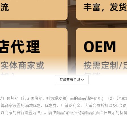
登录查看全部
动）预热期（若无预热期，则为爆发期）前的商品销售价格；（2）分销
计算商家设置的满减优惠、优惠券、店铺返利金、店铺会员折扣以及L会
终以商家的自行设置为准）。前述商品销售价格指商品页面当日展示的标