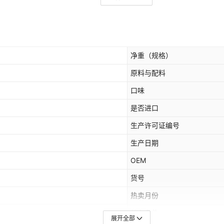
净重（规格）
原料与配料
口味
是否进口
生产许可证编号
生产日期
OEM
货号
热卖月份
储存条件
展开全部