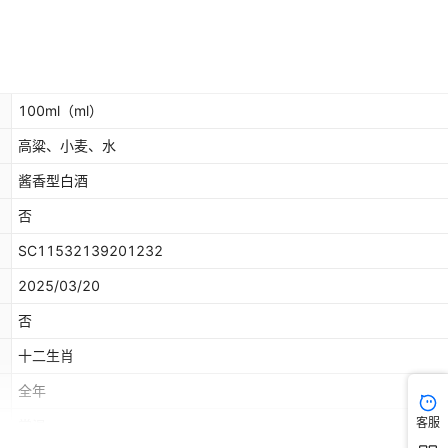
100ml
（ml）
高粱、小麦、水
酱香型白酒
否
SC11532139201232
2025/03/20
否
十二生肖
全年
客服
常温