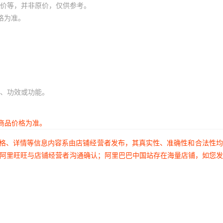
价等，并非原价，仅供参考。
格为准。
、功效或功能。
商品价格为准。
价格、详情等信息内容系由店铺经营者发布，其真实性、准确性和合法性
过阿里旺旺与店铺经营者沟通确认；阿里巴巴中国站存在海量店铺，如您