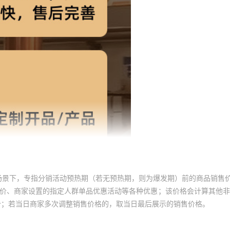
场景下，专指分销活动预热期（若无预热期，则为爆发期）前的商品销售
员价、商家设置的指定人群单品优惠活动等各种优惠；该价格会计算其他
价；若当日商家多次调整销售价格的，取当日最后展示的销售价格。