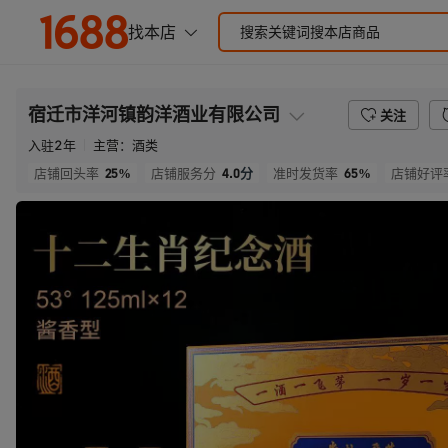
宿迁市洋河镇韵洋酒业有限公司
关注
入驻
2
年
主营：
酒类
25%
4.0
分
65%
店铺回头率
店铺服务分
准时发货率
店铺好评