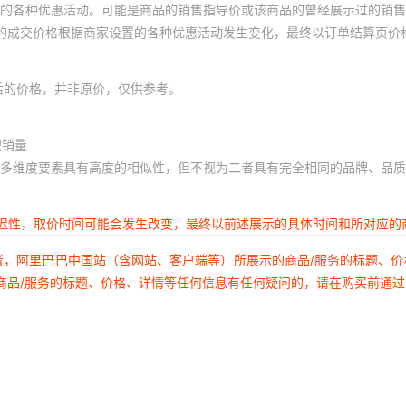
的各种优惠活动。可能是商品的销售指导价或该商品的曾经展示过的销售
体的成交价格根据商家设置的各种优惠活动发生变化，最终以订单结算页价
后的价格，并非原价，仅供参考。
积销量
多维度要素具有高度的相似性，但不视为二者具有完全相同的品牌、品质
延迟性，取价时间可能会发生改变，最终以前述展示的具体时间和所对应的
者，阿里巴巴中国站（含网站、客户端等）所展示的商品/服务的标题、
商品/服务的标题、价格、详情等任何信息有任何疑问的，请在购买前通