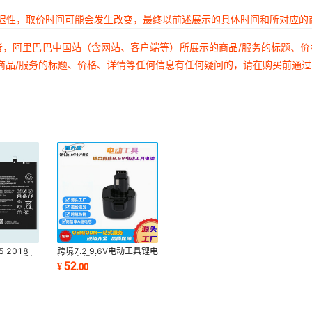
延迟性，取价时间可能会发生改变，最终以前述展示的具体时间和所对应的
者，阿里巴巴中国站（含网站、客户端等）所展示的商品/服务的标题、
商品/服务的标题、价格、详情等任何信息有任何疑问的，请在购买前通
 2018
跨境7.2 9.6V电动工具锂电
e Youth手机
池兼容得伟
52
¥
.
00
W电池
DE9057DE9036DW9057
电动工具