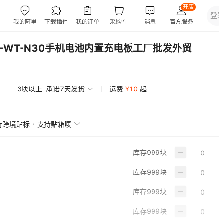
NVT-WT-N30手机电池内置充电板工厂批发外贸
3块以上
承诺7天发货
运费
¥
10
起
持跨境贴标
支持贴箱唛
库存
999
块
库存
999
块
库存
999
块
库存
999
块