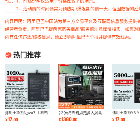
*注：
1、前述说明仅适用于价格比较下的场景。
2、活动前的时间通常为预热期/爆发期的前一天，但因数据的
内容声明：阿里巴巴中国站为第三方交易平台及互联网信息服务提供
经营者负责。阿里巴巴提醒您购买商品/服务前注意谨慎核实，如您对
内有任何违法/侵权信息，请立即向阿里巴巴举报并提供有效线索。
热门推荐
适用于华为Nova7 手机电
220v户外移动电源大容量
适用于华为Y6 Y5
池Y6 Y5 荣耀
便携自驾游露营摆摊停电应
Enjoy 6s 9e 8
17
1380
17
¥
.
00
¥
.
00
¥
.
00
HB405979ECW全新耐用
急储能电源
HB405979EC
板批发