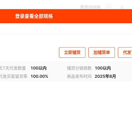
库存
999
块
登录查看全部规格
立即铺货
加铺货单
代发
近7天代发数量
100以内
铺货分销商数
100以内
代发买家留货率
100.00%
商品发布时间
2025年8月