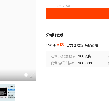
BG57CABE
分销代发
13
￥
≥50件
官方仓退货,晚揽必赔
近30天代发数量
100以内
代发品质达标率
100.00%