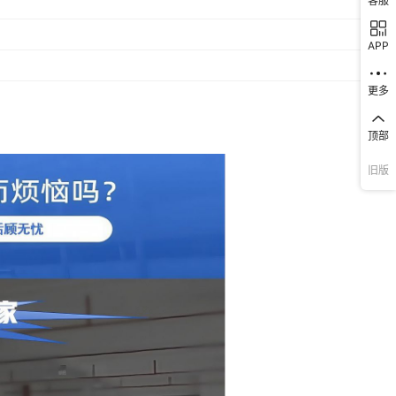
客服
APP
更多
顶部
旧版