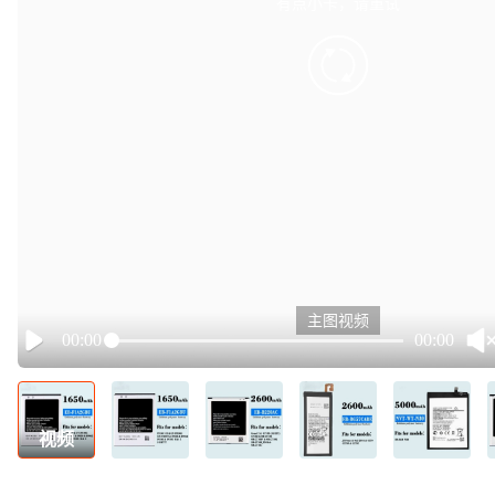
有点小卡，请重试
retry
主图视频
00:00
00:00
Play
视频