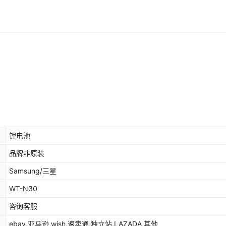
锂电池
品牌非原装
Samsung/三星
WT-N30
咨询客服
ebay,亚马逊,wish,速卖通,独立站,LAZADA,其他