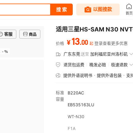
适用三星HS-SAM N30 
客服
商品
13
.
00
¥
价格
登录查看更多优惠
起
- %
率
广东东莞
送至
加利福尼亚州洛杉矶
退货包运费
晚发必赔
极速退款
提供外语说明书
提供外语包装
支
标准
B220AC
容量
EB535163LU
WT-N30
F1A