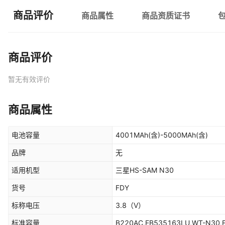
商品评价
商品属性
商品资质证书
商品评价
暂无有效评价
商品属性
电池容量
4001MAh(含)-5000MAh(含)
品牌
无
适用机型
三星HS-SAM N30
货号
FDY
标称电压
3.8
（V）
标准容量
B220AC,EB535163LU,WT-N30,