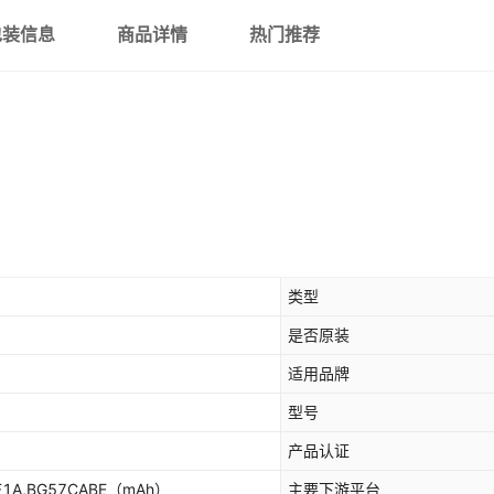
包装信息
商品详情
热门推荐
类型
是否原装
适用品牌
型号
产品认证
F1A,BG57CABE
（mAh）
主要下游平台