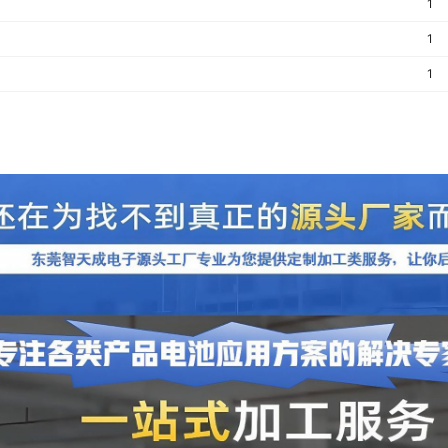
1
1
1