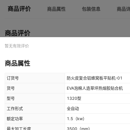
商品评价
商品属性
包装信息
商品
商品评价
暂无有效评价
商品属性
订货号
防火皮复合铝蜂窝板平贴机-01
货号
EVA泡棉人造草坪热熔胶贴合机
型号
1320型
工作形式
全自动
额定功率
1.5
（kw）
最大加工长度
3500
（mm）