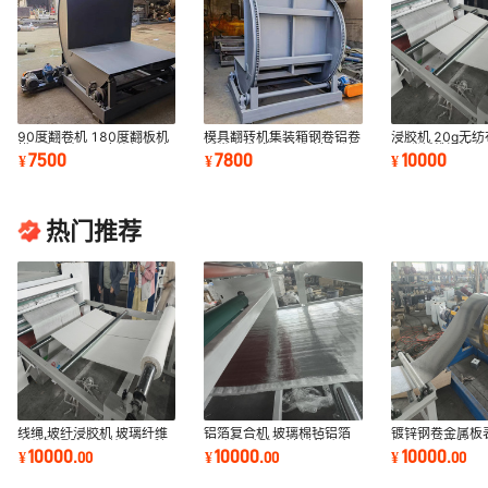
90度翻卷机 180度翻板机
模具翻转机集装箱钢卷铝卷
浸胶机 20g无
模具翻转机 90度旋转翻转
纸卷电缆线90度翻转台 液
备 碳纤维浸渍生
7500
7800
10000
¥
¥
¥
台
压180度翻板机
布浸润机械
热门推荐
线绳,玻纤浸胶机 玻璃纤维
铝箔复合机 玻璃棉毡铝箔
镀锌钢卷金属板
布卷料浸胶上胶均匀 双刮
平贴机 硅酸铝针刺毯贴合
钢板铝板涂胶机
10000
10000
10000
¥
.
00
¥
.
00
¥
.
00
刀压胶涂布机
铝箔设备
PVC膜覆膜机