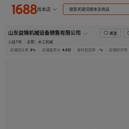
山东益锦机械设备销售有限公司
关注
入驻
7
年
主营：
木工机械
0%
4.0
分
- %
店铺回头率
店铺服务分
准时发货率
店铺好评率