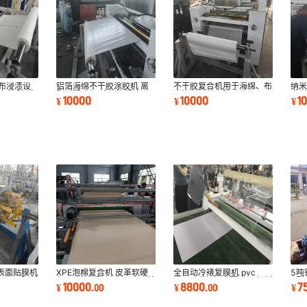
纺布浸渍设
铝箔海绵不干胶涂胶机 离
不干胶复合机用于海绵、布
纳
产线 玻纤
型纸覆膜机 毛毡橡塑棉离
类等材料的上胶贴合机不干
卷
10000
10000
1
¥
¥
¥
型膜复合机
胶贴离型纸机
铝
表面贴膜机
XPE泡棉复合机 皮革软硬
全自动冷裱复膜机 pvc
5吨
卫生间隔断
包EVA热熔胶平贴机 自动放
膜/pet膜保护膜覆膜机 铝板
V型
10000
8800
7
¥
.
00
¥
.
00
¥
卷涂胶剪切机
不锈钢板贴膜机
钢