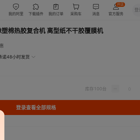
橡塑棉热胶复合机 离型纸不干胶覆膜机
惠
承诺48小时发货
库存
100
台
登录查看全部规格