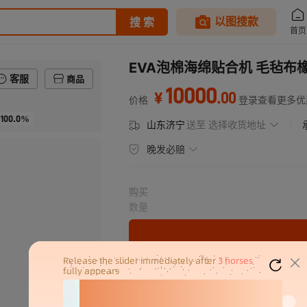
EVA泡棉海绵贴合机 毛毡布
客服
商品
10000
.
00
¥
价格
登录查看更多优
100.0%
山东济宁
送至
选择收货地址
晚发必赔
购买
数量
分销代发