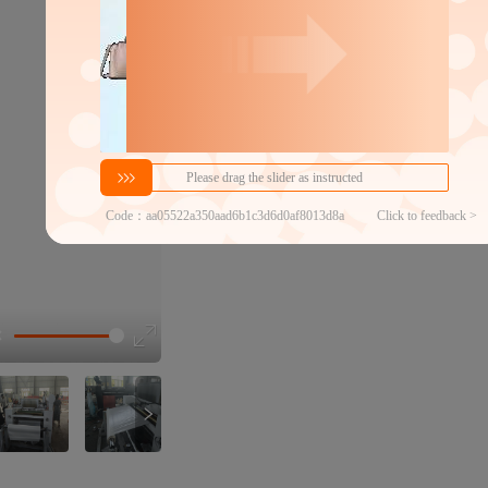
10000
￥
1件价格
官方仓退货,晚揽必赔
近30天代发数量
100以内
代发品质达标率
100.00%
选型视