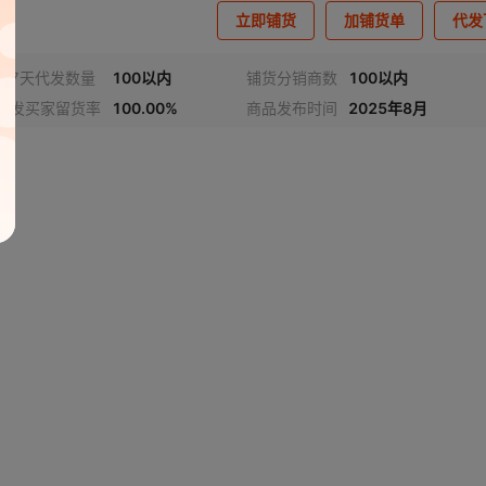
立即铺货
加铺货单
代发
近7天代发数量
100以内
铺货分销商数
100以内
代发买家留货率
100.00%
商品发布时间
2025年8月
频
1
/
2