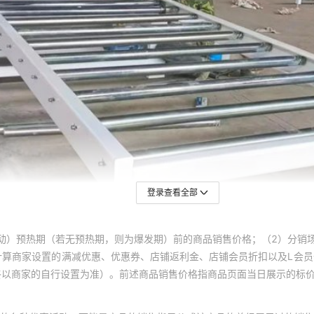
登录查看全部
动）预热期（若无预热期，则为爆发期）前的商品销售价格；（2）分销
计算商家设置的满减优惠、优惠券、店铺返利金、店铺会员折扣以及L会
终以商家的自行设置为准）。前述商品销售价格指商品页面当日展示的标