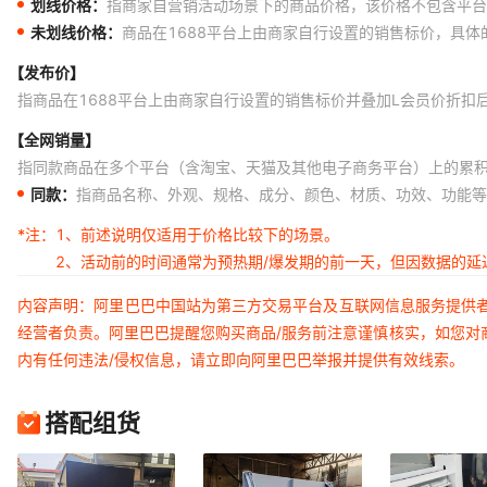
划线价格：
指商家自营销活动场景下的商品价格，该价格不包含平台
未划线价格：
商品在1688平台上由商家自行设置的销售标价，具
【发布价】
指商品在1688平台上由商家自行设置的销售标价并叠加L会员价折扣
【全网销量】
指同款商品在多个平台（含淘宝、天猫及其他电子商务平台）上的累
同款：
指商品名称、外观、规格、成分、颜色、材质、功效、功能等
*注：
1、前述说明仅适用于价格比较下的场景。
2、活动前的时间通常为预热期/爆发期的前一天，但因数据的
内容声明：阿里巴巴中国站为第三方交易平台及互联网信息服务提供
经营者负责。阿里巴巴提醒您购买商品/服务前注意谨慎核实，如您对
内有任何违法/侵权信息，请立即向阿里巴巴举报并提供有效线索。
搭配组货