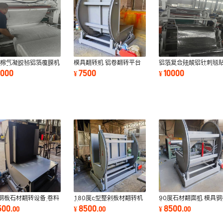
米棉气凝胶毡铝箔覆膜机
模具翻转机 铝卷翻转平台
铝箔复合硅酸铝针刺毯
材涂胶硅酸铝针刺毯玻纤
90度旋转翻转台 3吨5吨
机 玻璃纤维棉铝箔贴面
0000
7500
10000
¥
¥
箔贴合机
20吨翻卷机
吸音棉覆膜机
钢板石材翻转设备 卷料
180度c型整剁板材翻转机
90度石材翻面机 模具钢
90度翻面液压翻板机
胶合板密度板液压翻板机
翻转机 液压加紧180度
500
8500
8500
.
00
¥
.
00
¥
.
00
卷翻卷机
钢板钢带翻面机
筒输送翻板机