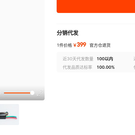
H05VV-F 3*0.75mm²
仪表控制电
黑色
H05VV-F 3*0.75mm²
仪表控制电
分销代发
灰色
399
￥
1件价格
官方仓退货
H05VV-F 4*0.75mm²
仪表控制电
灰色
近30天代发数量
100以内
代发品质达标率
100.00%