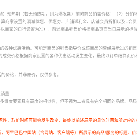
动）预热期（若无预热期，则为爆发期）前的商品销售价格；（2）分销
计算商家设置的满减优惠、优惠券、店铺返利金、店铺会员折扣以及L会
终以商家的自行设置为准）。前述商品销售价格指商品页面当日展示的标
的各种优惠活动。可能是商品的销售指导价或该商品的曾经展示过的销售
体的成交价格根据商家设置的各种优惠活动发生变化，最终以订单结算页价
后的价格，并非原价，仅供参考。
积销量
多维度要素具有高度的相似性，但不视为二者具有完全相同的品牌、品质
延迟性，取价时间可能会发生改变，最终以前述展示的具体时间和所对应的
者，阿里巴巴中国站（含网站、客户端等）所展示的商品/服务的标题、