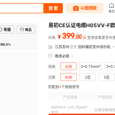
易初CE认证电缆H05VV-F
客服
商品
399
.
00
¥
价格
登录查看更多优
起
100.0%
江苏苏州
送至
加利福尼亚州洛杉矶
晚发必赔
全部
2*0.75mm²
3*0
规格
全部
2芯
3芯
芯数
匹配到
4
个规格型号
产品规格
产品类型
H05VV-F 2*0.75mm²
仪表控制电
黑色