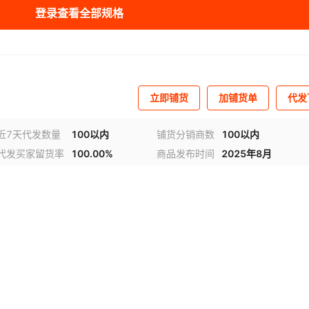
登录查看全部规格
缆
3*0.75mm²
300-500V
¥
530
3芯
100000
多股
0
缆
3*0.75mm²
300-500V
¥
530
3芯
100000
多股
0
立即铺货
加铺货单
代发
缆
4*0.75mm²
300-500V
¥
4 芯
680
100000
多股
0
近7天代发数量
100以内
铺货分销商数
100以内
代发买家留货率
100.00%
商品发布时间
2025年8月