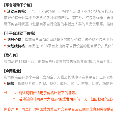
【平台活动下价格】
活动前价格：
（1）非分销场景下，指平台活动（不含分销场景的活
前述价格未计算平台发放的各种采购津贴、跨店券、红包等优惠，未
动下的各种优惠（包括商家自行设置的非指定人群的单品优惠等，最
【非平台活动下价格】
划线价格：
指商家自营销活动场景下的商品价格，该价格不包含平台
未划线价格：
商品在1688平台上由商家自行设置的销售标价，具
【发布价】
指商品在1688平台上由商家自行设置的销售标价并叠加L会员价折扣
【全网销量】
指同款商品在多个平台（含淘宝、天猫及其他电子商务平台）上的累
同款：
指商品名称、外观、规格、成分、颜色、材质、功效、功能等
*注：
1、前述说明仅适用于价格比较下的场景。
2、活动前的时间通常为预热期/爆发期的前一天，但因数据的
内容声明：阿里巴巴中国站为第三方交易平台及互联网信息服务提供