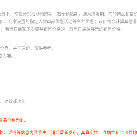
场景下，专指分销活动预热期（若无预热期，则为爆发期）前的商品销售
员价、商家设置的指定人群单品优惠活动等各种优惠；该价格会计算其他
价；若当日商家多次调整销售价格的，取当日最后展示的销售价格。
价等，并非原价，仅供参考。
格为准。
、功效或功能。
商品价格为准。
价格、详情等信息内容系由店铺经营者发布，其真实性、准确性和合法性