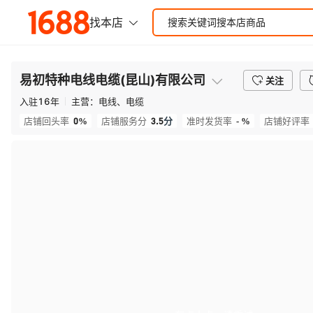
易初特种电线电缆(昆山)有限公司
关注
入驻
16
年
主营：
电线、电缆
0%
3.5
分
- %
店铺回头率
店铺服务分
准时发货率
店铺好评率