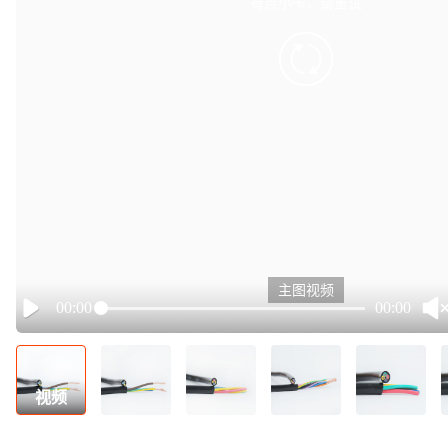
有点小卡，请重试
retry
主图视频
00:00
00:00
Play
视频