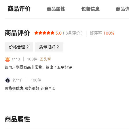
商品评价
商品属性
包装信息
商品
商品评价
5.0
6
条评价
好评率
100
%
价格合理
2
质量很好
2
t**0
100
件
回头客
该用户觉得商品非常赞，给出了五星好评
老**户
100
件
价格很优惠,服务很好,还会再买
商品属性