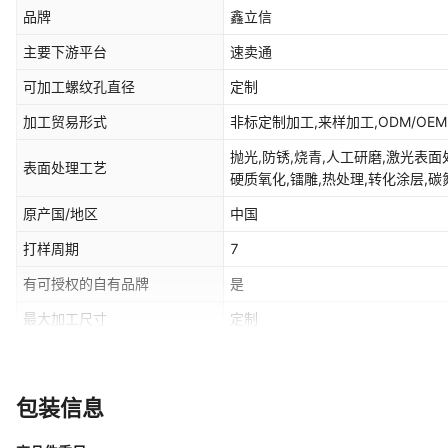
品牌
鑫立信
主要下游平台
速卖通
可加工螺纹孔直径
定制
加工贸易形式
非标定制加工,来样加工,ODM/OE
抛光,防锈,烧青,人工研磨,激光表面
表面处理工艺
硬质氧化,镭雕,热处理,转化涂层,碳
化、电镀,喷砂、氧化,硬化处理,阳极
原产国/地区
中国
本色、镀锌、阳极氧化,黑色氧化,渗
磨加工
打样周期
7
有可授权的自有品牌
是
最大加工尺寸
定制
PP,铝材,矿物铸件,PU,特种钢材,
可加工材料
铝合金,PBI,钛,钛合金,PA(尼龙),N
黑色电木,不锈钢粉,碳钢,铁,可定制
包装信息
最小加工尺寸
定制
不锈钢,HDPE,高温合金,ABS,P
金等,SGCC/SECC,齿轮钢,铜,红
芯片测试,机器人,航空航天,航空器