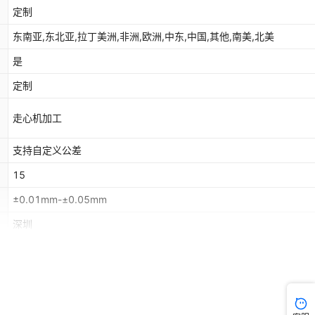
定制
东南亚,东北亚,拉丁美洲,非洲,欧洲,中东,中国,其他,南美,北美
是
定制
走心机加工
支持自定义公差
15
±0.01mm-±0.05mm
深圳
镗削,铸压,加工中心,铜件加工,车加工，焊接,cnc五金铣床,大型机械
工,CNC五金塑胶加工,长轴,热切割,铝合金加工,CNC,不锈钢加工,CNC
铲齿,攻丝,可伐金加工,线材调直加工,cnc碳纤维,铣削,挤压、锯切、
配送到家
攻牙,钛合金加工,五轴联动,零件加工,滚花,冲压、打磨、电泳,自动车,
削,冲压、成型、打磨、电泳,铝件加工,轴承加工,不锈钢件加工,搓丝,刨