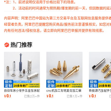
*注：
1、前述说明仅适用于价格比较下的场景。
2、活动前的时间通常为预热期/爆发期的前一天，但因数据的
内容声明：阿里巴巴中国站为第三方交易平台及互联网信息服务提供
经营者负责。阿里巴巴提醒您购买商品/服务前注意谨慎核实，如您对
内有任何违法/侵权信息，请立即向阿里巴巴举报并提供有效线索。
热门推荐
自动车床小零件五金车床配
cnc机加工车铣复合加工偏
新能源汽车配件
件加工滚轮销钉车铣数控车
心长轴深孔角度滚齿精密五
子加工成型紫铜
0
0
0
¥
.
1
¥
.
1
¥
.
1
已售
2万+
件
已售
1万+
件
床加工件定制
金配件加工
镀五轴CNC加工