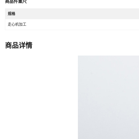
商品件重尺
加工件应用领域
铝,PC,红铜,4CR13,亚克力,铝型材,
照明设备,汽摩配件,航天装置零部件
械设备,灌装机,船舶机械零部件,各
规格
可加工表面粗糙度
定制
行车等,数码3C,健身器材,管路,
走心机加工
业,机械专用零部件,摄影器材辅助配
业/连接件、紧固件制造/异形件加
商品详情