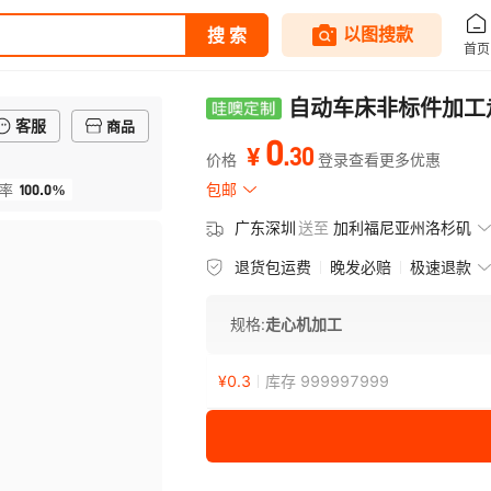
自动车床非标件加工
客服
商品
0
.
30
¥
价格
登录查看更多优惠
100.0%
包邮
率
广东深圳
送至
加利福尼亚州洛杉矶
退货包运费
晚发必赔
极速退款
规格:
走心机加工
¥
0.3
库存 999997999