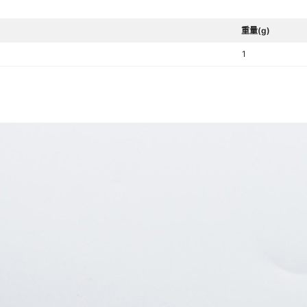
可加工孔直径
PVC,PEEK,不锈钢等
,摄影器材,深海石化钻探零部件,矿山机
类中央空调,消费品,医疗器械,山地车，自
重量(g)
工程机械组件,燃气蒸汽涡轮机组件,汽车行
1
件,木工产品,通讯行业,家具家居,机械行
工