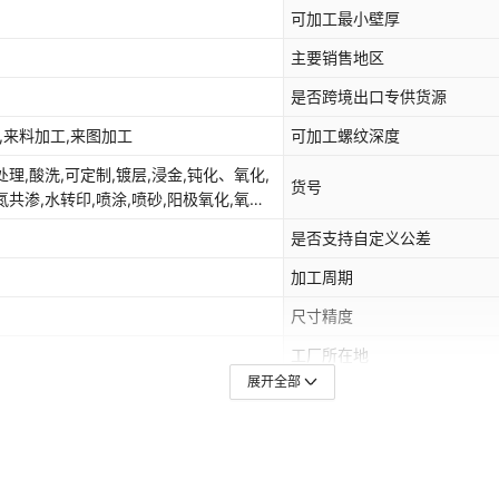
可加工最小壁厚
主要销售地区
是否跨境出口专供货源
M,来料加工,来图加工
可加工螺纹深度
处理,酸洗,可定制,镀层,浸金,钝化、氧化,
货号
氮共渗,水转印,喷涂,喷砂,阳极氧化,氧
氧化加工,抛丸,渗碳,镀镍镀锡,PVD电镀,
是否支持自定义公差
氮,喷砂、发黑,拉丝、打磨、抛光,导轨
加工周期
尺寸精度
工厂所在地
展开全部
黄铜,耐热钢,不锈钢,不锈钢板,黄铜,钛合金,
机加工类型
BR合成橡胶,POM,可伐金,40CrMo/304,
，咨询客服,不锈钢板,钨合金,铁板,塑胶,
是否提供装配服务
PS,高分子矿物复合材料,青铜,硬质材料,铝合
电木,铝,铝合金,塑料,镁合金,不锈钢铜铁
零部件,机械配件加工,连接件,异形件加工,