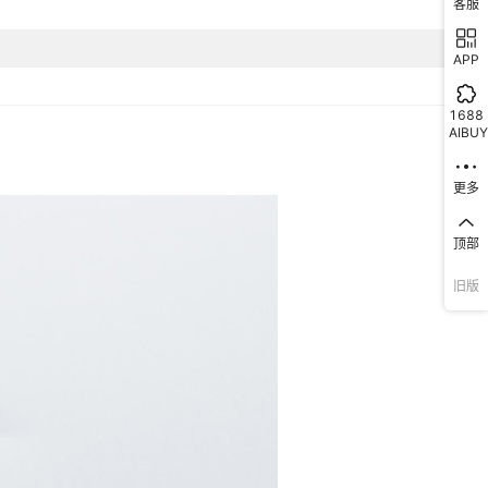
客服
定制
孔,磨削,双主轴车铣一体,微孔加工,冷镦加工,车削,五轴六轴加工,双主
复合,冲压加工,铝CNC加工,水刀切割,不锈钢加工,CNC 不锈钢加工,
APP
加工,数控车床
1688
AIBUY
更多
顶部
旧版