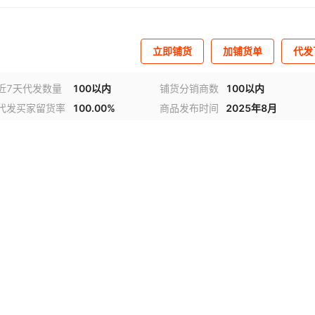
立即铺货
加铺货单
代发
近7天代发数量
100以内
铺货分销商数
100以内
代发买家留货率
100.00%
商品发布时间
2025年8月
频
1
/
2