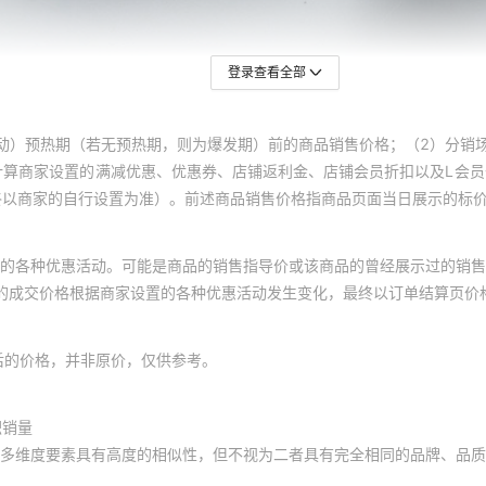
登录查看全部
动）预热期（若无预热期，则为爆发期）前的商品销售价格；（2）分销
计算商家设置的满减优惠、优惠券、店铺返利金、店铺会员折扣以及L会
终以商家的自行设置为准）。前述商品销售价格指商品页面当日展示的标
的各种优惠活动。可能是商品的销售指导价或该商品的曾经展示过的销售
体的成交价格根据商家设置的各种优惠活动发生变化，最终以订单结算页价
后的价格，并非原价，仅供参考。
积销量
多维度要素具有高度的相似性，但不视为二者具有完全相同的品牌、品质