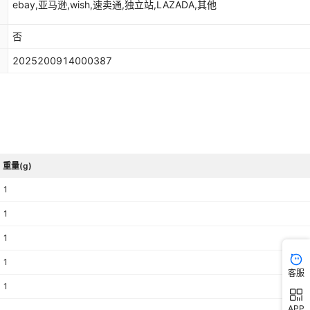
ebay,亚马逊,wish,速卖通,独立站,LAZADA,其他
否
2025200914000387
重量(g)
1
1
1
1
客服
1
APP