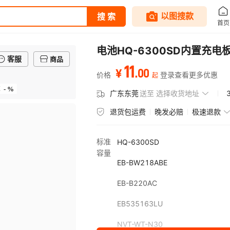
电池HQ-6300SD内置充电板
客服
商品
11
.
00
¥
价格
登录查看更多优惠
起
- %
率
广东东莞
送至
选择收货地址
退货包运费
晚发必赔
极速退款
标准
HQ-6300SD
容量
EB-BW218ABE
EB-B220AC
EB535163LU
NVT-WT-N30