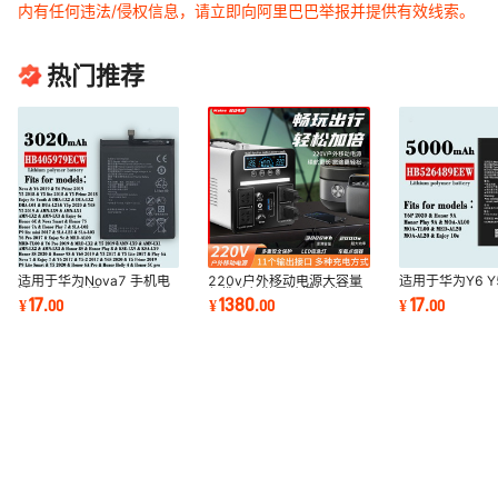
内有任何违法/侵权信息，请立即向阿里巴巴举报并提供有效线索。
热门推荐
适用于华为Nova7 手机电
220v户外移动电源大容量
适用于华为Y6 Y5
池Y6 Y5 荣耀
便携自驾游露营摆摊停电应
Enjoy 6s 9e 8
17
1380
17
¥
.
00
¥
.
00
¥
.
00
HB405979ECW全新耐用
急储能电源
HB405979EC
板批发