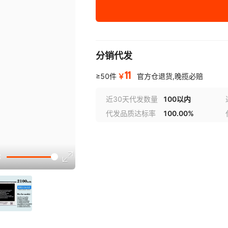
分销代发
11
￥
≥50件
官方仓退货,晚揽必赔
近30天代发数量
100以内
代发品质达标率
100.00%