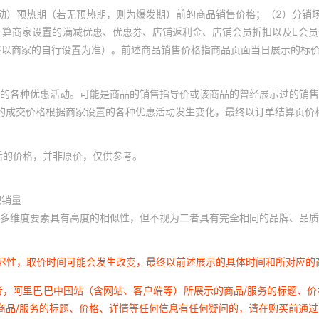
动）预热期（若无预热期，则为爆发期）前的商品销售价格；（2）分销
计算商家设置的满减优惠、优惠券、店铺返利金、店铺会员折扣以及L会
终以商家的自行设置为准）。前述商品销售价格指商品页面当日展示的标
的各种优惠活动。可能是商品的销售指导价或该商品的曾经展示过的销售
体的成交价格根据商家设置的各种优惠活动发生变化，最终以订单结算页价
后的价格，并非原价，仅供参考。
积销量
多维度要素具有高度的相似性，但不视为二者具有完全相同的品牌、品质
延迟性，取价时间可能会发生改变，最终以前述展示的具体时间和所对应的
者，阿里巴巴中国站（含网站、客户端等）所展示的商品/服务的标题、
商品/服务的标题、价格、详情等任何信息有任何疑问的，请在购买前通