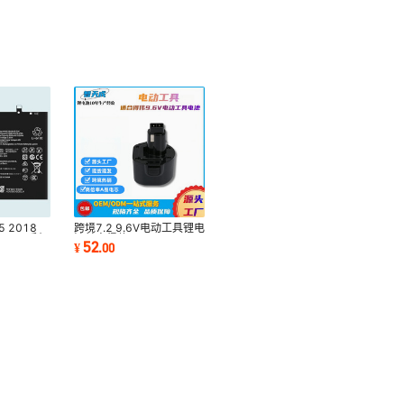
 2018
跨境7.2 9.6V电动工具锂电
e Youth手机
池兼容得伟
52
¥
.
00
W电池
DE9057DE9036DW9057
电动工具