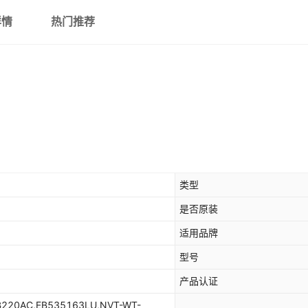
详情
热门推荐
类型
是否原装
适用品牌
型号
产品认证
B220AC,EB535163LU,NVT-WT-