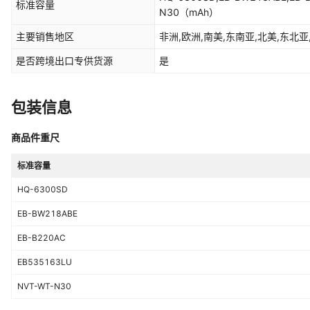
标准容量
N30
（mAh）
主要销售地区
非洲,欧洲,南美,东南亚,北美,东北亚
是否跨境出口专供货源
是
包装信息
商品件重尺
标准容量
HQ-6300SD
EB-BW218ABE
EB-B220AC
EB535163LU
NVT-WT-N30