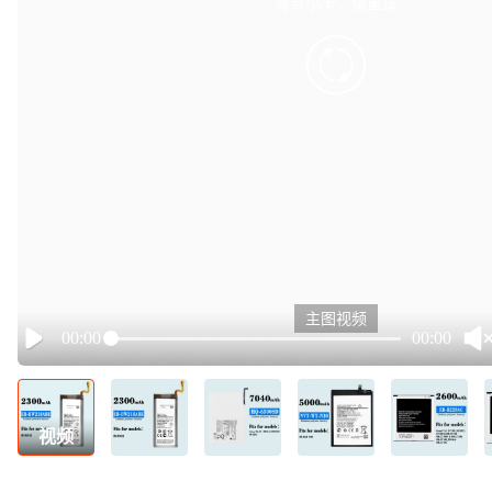
有点小卡，请重试
retry
主图视频
00:00
00:00
Play
视频