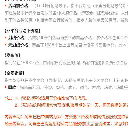
活动前价格：
（1）非分销场景下，指平台活动（不含分销场景的活
前述价格未计算平台发放的各种采购津贴、跨店券、红包等优惠，未
动下的各种优惠（包括商家自行设置的非指定人群的单品优惠等，最
【非平台活动下价格】
划线价格：
指商家自营销活动场景下的商品价格，该价格不包含平台
未划线价格：
商品在1688平台上由商家自行设置的销售标价，具
【发布价】
指商品在1688平台上由商家自行设置的销售标价并叠加L会员价折扣
【全网销量】
指同款商品在多个平台（含淘宝、天猫及其他电子商务平台）上的累
同款：
指商品名称、外观、规格、成分、颜色、材质、功效、功能等
*注：
1、前述说明仅适用于价格比较下的场景。
2、活动前的时间通常为预热期/爆发期的前一天，但因数据的
内容声明：阿里巴巴中国站为第三方交易平台及互联网信息服务提供
经营者负责。阿里巴巴提醒您购买商品/服务前注意谨慎核实，如您对