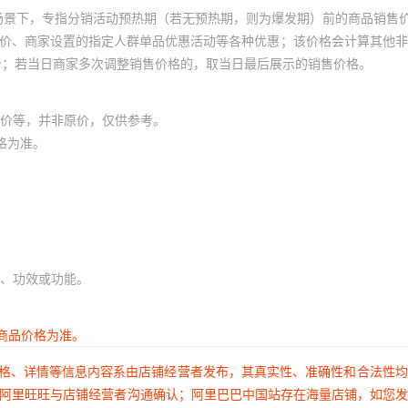
场景下，专指分销活动预热期（若无预热期，则为爆发期）前的商品销售
员价、商家设置的指定人群单品优惠活动等各种优惠；该价格会计算其他
价；若当日商家多次调整销售价格的，取当日最后展示的销售价格。
价等，并非原价，仅供参考。
格为准。
、功效或功能。
商品价格为准。
价格、详情等信息内容系由店铺经营者发布，其真实性、准确性和合法性
过阿里旺旺与店铺经营者沟通确认；阿里巴巴中国站存在海量店铺，如您