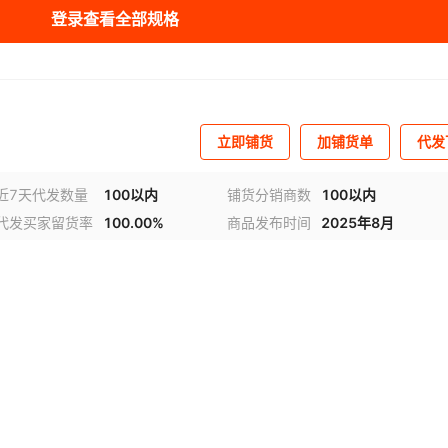
登录查看全部规格
立即铺货
加铺货单
代发
近7天代发数量
100以内
铺货分销商数
100以内
代发买家留货率
100.00%
商品发布时间
2025年8月