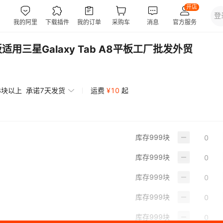
适用三星Galaxy Tab A8平板工厂批发外贸
3块以上
承诺7天发货
运费
¥
10
起
库存
999
块
库存
999
块
库存
999
块
库存
999
块
库存
999
块