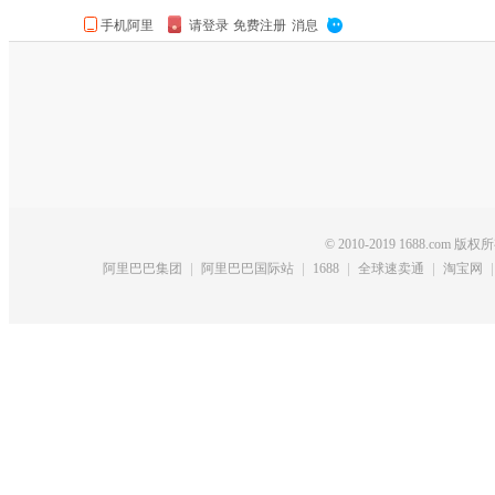
© 2010-2019 1688.com 版权
阿里巴巴集团
阿里巴巴国际站
1688
全球速卖通
淘宝网