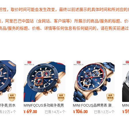
延迟性，取价时间可能会发生改变，最终以前述展示的具体时间和所对应的
者，阿里巴巴中国站（含网站、客户端等）所展示的商品/服务的标题、
商品/服务的标题、价格、详情等任何信息有任何疑问的，请在购买前通
牌手表 防水
MINIFOCUS多功能手表男
MINI FOCUS品牌男表 潮
MI
跨境爆款运
士手表防水石英表跨境爆款
流手表跨境爆款石英表夜光
务
69
106
5
¥
.
00
¥
.
00
¥
售
22万+
个
已售
14万+
个
已售
12万+
个
运动手表0244G
防水男手表0218G
男表