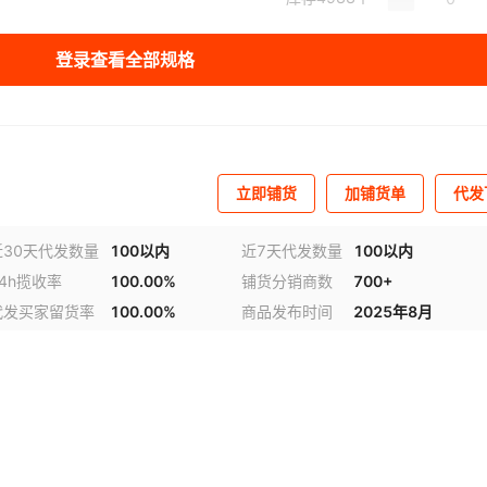
库存
4996
个
登录查看全部规格
立即铺货
加铺货单
代发
近30天代发数量
100以内
近7天代发数量
100以内
24h揽收率
100.00%
铺货分销商数
700+
代发买家留货率
100.00%
商品发布时间
2025年8月