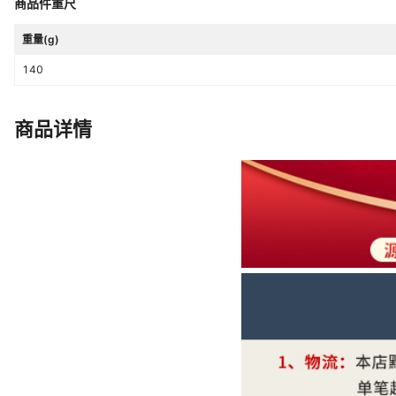
商品件重尺
售后服务
店铺保修
重量(g)
01钢壳白面白钢带,02钢壳粉面白
颜色
140
面间玫钢带,05黑壳黑面黑钢带
有可授权的自有品牌
是
商品详情
上市年份/季节
2025夏季
佩戴周长
180mm