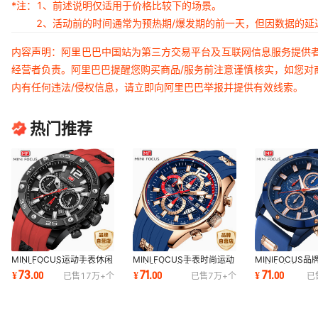
*注：
1、前述说明仅适用于价格比较下的场景。
2、活动前的时间通常为预热期/爆发期的前一天，但因数据的
内容声明：阿里巴巴中国站为第三方交易平台及互联网信息服务提供
经营者负责。阿里巴巴提醒您购买商品/服务前注意谨慎核实，如您对
内有任何违法/侵权信息，请立即向阿里巴巴举报并提供有效线索。
热门推荐
MINI FOCUS运动手表休闲
MINI FOCUS手表时尚运动
MINIFOCUS品
男表防水石英表多功能夜光
男表防水石英表大表盘夜光
石英表夜光男表
73
71
71
¥
.
00
¥
.
00
¥
.
00
已售
17万+
个
已售
7万+
个
已
男手表0349G
男手表0350G
动男手表0089G