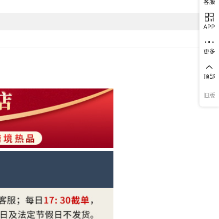
客服
ebay,亚马逊,wish,速卖通,独立站,LAZADA
APP
非洲,欧洲,南美,东南亚,北美,东北亚,中东
更多
是
108g
顶部
18mm
旧版