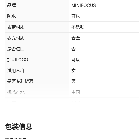
品牌
MINIFOCUS
防水
可以
表带材质
不锈钢
表壳材质
合金
是否进口
否
加印LOGO
可以
适用人群
女
是否专利货源
否
机芯产地
中国
厚度
12.1mm
表底类型
普通
表扣材质
不锈钢
包装信息
产地（国内）
广东省