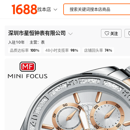
深圳市星恒钟表有限公司
关注
入驻
10
年
主营：
表
100%
98%
74%
品质达标率
48小时支揽率
店铺回头率