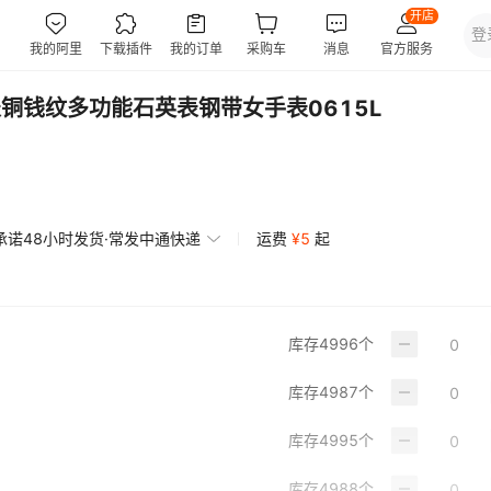
女表铜钱纹多功能石英表钢带女手表0615L
承诺48小时发货·常发中通快递
运费
¥
5
起
库存
4996
个
库存
4987
个
库存
4995
个
库存
4988
个