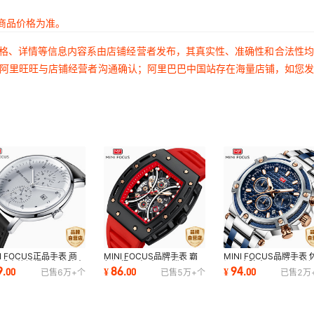
商品价格为准。
价格、详情等信息内容系由店铺经营者发布，其真实性、准确性和合法性
过阿里旺旺与店铺经营者沟通确认；阿里巴巴中国站存在海量店铺，如您
NI FOCUS正品手表 商
MINI FOCUS品牌手表 霸
MINI FOCUS品牌手表 
男手表热销爆款夜光防水
气酒桶男表弧面镜镂空面运
闲男表防水石英表夜光
9
86
94
.
00
¥
.
00
¥
.
00
已售
6万+
个
已售
5万+
个
已售
2万
假两眼0052G
动男手表0420G
男士手表0470G