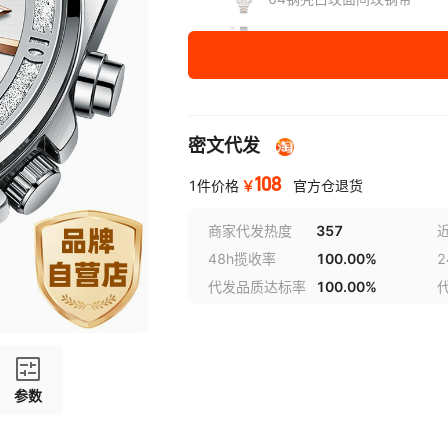
05黑壳黑面黑钢带
密文代发
108
￥
1件价格
官方仓退货
商家代发热度
357
48h揽收率
100.00%
代发品质达标率
100.00%
参数