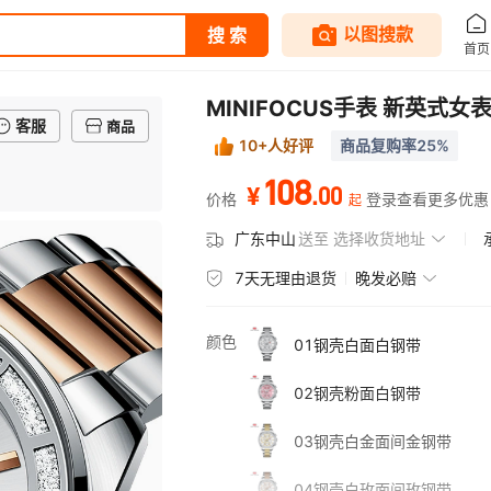
MINIFOCUS手表 新英式
客服
商品
10+人好评
商品复购率25%
108
.
00
¥
价格
登录查看更多优惠
起
广东中山
送至
选择收货地址
7天无理由退货
晚发必赔
颜色
01钢壳白面白钢带
02钢壳粉面白钢带
03钢壳白金面间金钢带
04钢壳白玫面间玫钢带