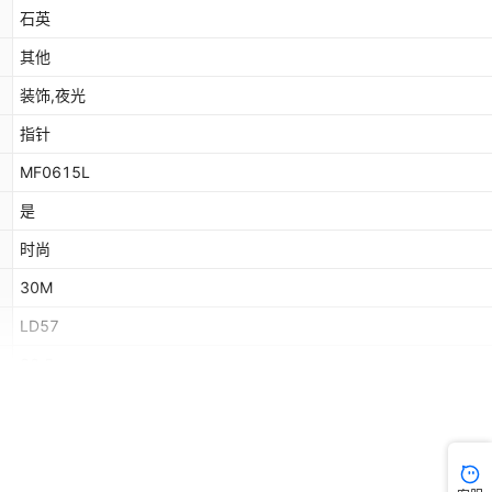
石英
其他
装饰,夜光
指针
MF0615L
是
时尚
30M
LD57
30.5mm
耐磨水晶
圆形
MF0615L