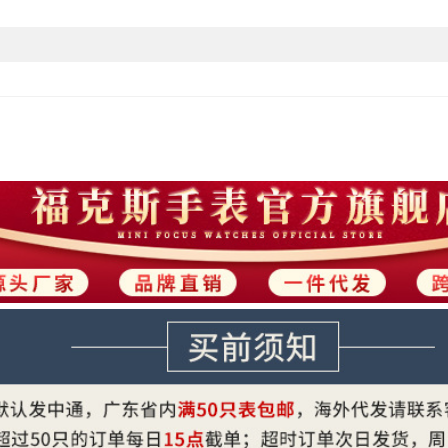
主要下游平台
钢带,03钢壳白金面间金钢带,04钢壳白玫
主要销售地区
是否跨境出口专供货源
手表重量
表带宽度