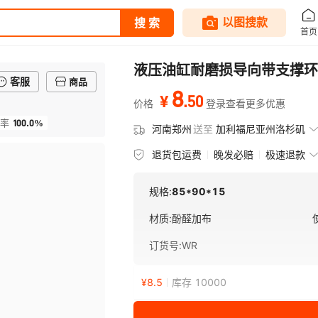
液压油缸耐磨损导向带支撑环
客服
商品
8
.
50
¥
价格
登录查看更多优惠
100.0%
率
河南郑州
送至
加利福尼亚州洛杉矶
退货包运费
晚发必赔
极速退款
规格:
85*90*15
材质
:
酚醛加布
订货号
:
WR
¥
8.5
库存 10000