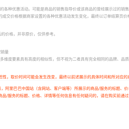
的各种优惠活动。可能是商品的销售指导价或该商品的曾经展示过的销售
体的成交价格根据商家设置的各种优惠活动发生变化，最终以订单结算页价
后的价格，并非原价，仅供参考。
积销量
多维度要素具有高度的相似性，但不视为二者具有完全相同的品牌、品质
延迟性，取价时间可能会发生改变，最终以前述展示的具体时间和所对应的
者，阿里巴巴中国站（含网站、客户端等）所展示的商品/服务的标题、
商品/服务的标题、价格、详情等任何信息有任何疑问的，请在购买前通