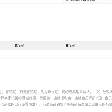
宽(cm)
高(cm)
50
50
动）预热期（若无预热期，则为爆发期）前的商品销售价格；（2）分销
计算商家设置的满减优惠、优惠券、店铺返利金、店铺会员折扣以及L会
终以商家的自行设置为准）。前述商品销售价格指商品页面当日展示的标