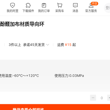
酚醛加布材质导向环
3件以上
承诺45天发货
运费
¥
15
起
使用温度
:
-60℃～+120℃
使用压力
:
0.03MPa