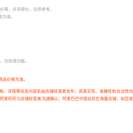
价等，并非原价，仅供参考。
格为准。
、功效或功能。
商品价格为准。
价格、详情等信息内容系由店铺经营者发布，其真实性、准确性和合法性
过阿里旺旺与店铺经营者沟通确认；阿里巴巴中国站存在海量店铺，如您