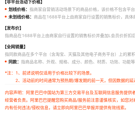
【非平台活动下价格】
划线价格：
指商家自营销活动场景下的商品价格，该价格不包含平台
未划线价格：
商品在1688平台上由商家自行设置的销售标价，具
【发布价】
指商品在1688平台上由商家自行设置的销售标价并叠加L会员价折扣
【全网销量】
指同款商品在多个平台（含淘宝、天猫及其他电子商务平台）上的累
同款：
指商品名称、外观、规格、成分、颜色、材质、功效、功能等
*注：
1、前述说明仅适用于价格比较下的场景。
2、活动前的时间通常为预热期/爆发期的前一天，但因数据的
内容声明：阿里巴巴中国站为第三方交易平台及互联网信息服务提供
经营者负责。阿里巴巴提醒您购买商品/服务前注意谨慎核实，如您对
内有任何违法/侵权信息，请立即向阿里巴巴举报并提供有效线索。