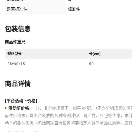
是否标准件
标准件
包装信息
商品件重尺
规格型号
长(cm)
85*90*15
50
商品详情
【平台活动下价格】
活动前价格：
（1）非分销场景下，指平台活动（不含分销场景的活
前述价格未计算平台发放的各种采购津贴、跨店券、红包等优惠，未
动下的各种优惠（包括商家自行设置的非指定人群的单品优惠等，最