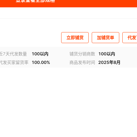
登录查看全部规格
立即铺货
加铺货单
代发
近7天代发数量
100以内
铺货分销商数
100以内
代发买家留货率
100.00%
商品发布时间
2025年8月
视频