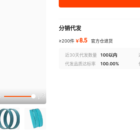
分销代发
8.5
￥
≥200件
官方仓退货
近30天代发数量
100以内
代发品质达标率
100.00%
选型