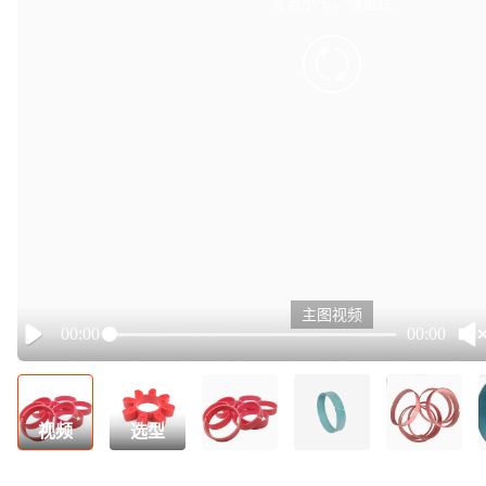
有点小卡，请重试
retry
主图视频
00:00
00:00
Play
视频
选型