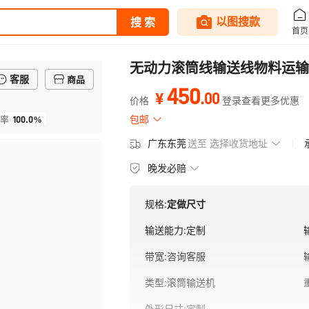
无动力滚筒线输送线物料运输
客服
商品
450
.
00
¥
价格
登录查看更多优惠
100.0%
包邮
率
广东东莞
送至
选择收货地址
晚发必赔
规格:
定做尺寸
输送能力
:
定制
带宽
:
咨询客服
类型
:
滚筒输送机
外形尺寸
:
定制