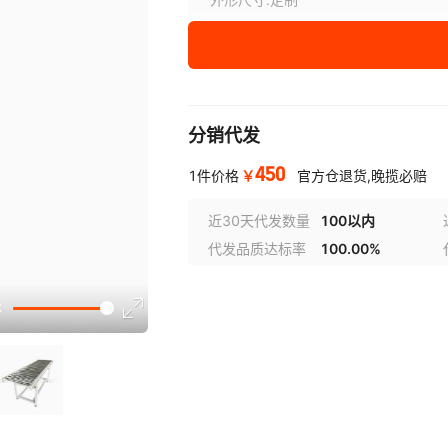
¥
450
库存 100000000
分销代发
450
￥
1件价格
官方仓退货,晚揽必赔
近30天代发数量
100以内
代发品质达标率
100.00%