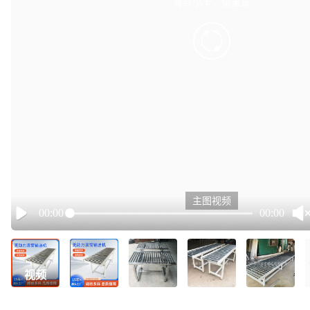
有点小卡，请重试
retry
主图视频
00:00
00:00
Play
视频