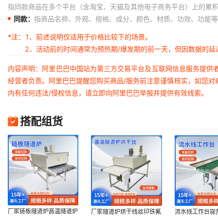
指同款商品在多个平台（含淘宝、天猫及其他电子商务平台）上的累
同款：
指商品名称、外观、规格、成分、颜色、材质、功效、功能等
*注：
1、前述说明仅适用于价格比较下的场景。
2、活动前的时间通常为预热期/爆发期的前一天，但因数据的
内容声明：阿里巴巴中国站为第三方交易平台及互联网信息服务提供
经营者负责。阿里巴巴提醒您购买商品/服务前注意谨慎核实，如您对
内有任何违法/侵权信息，请立即向阿里巴巴举报并提供有效线索。
搭配组货
厂家链板隧道炉高温隧道炉
厂家隧道炉烘干线丝印铁氟
流水线工作台提
烘干流水线恒温隧道炉高温
龙布带线热收缩烘道恒温烤
流分拣输送机装