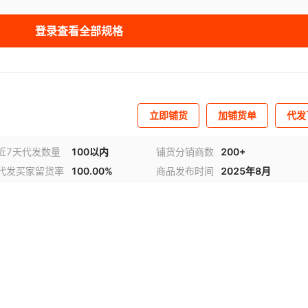
登录查看全部规格
立即铺货
加铺货单
代发
近7天代发数量
100以内
铺货分销商数
200+
代发买家留货率
100.00%
商品发布时间
2025年8月