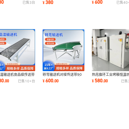
80
600
380
¥
¥
已售
3
台
已售
40
烘箱烤炉
上料提升机
带小型输送机
高温输送机食品级传送带
热风循环工业烤箱恒温
转弯输送机对接传送带90
水线输送带输送机海鲜链
干燥箱烘干炉五金塑胶
度皮带机180环形流水线U
80
580
600
.
00
¥
.
00
¥
.
00
已售
10+
台
已售
输送机变频
热烘箱烤炉
型传输机提升机