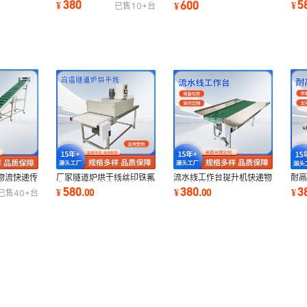
380
5
600
¥
¥
¥
已售
10+
台
板输送机变频
热
型传输机提升机
物流快递传
耐
厂家隧道炉烘干线丝印铁氟
流水线工作台提升机快递物
皮带输送线
流
龙布带线热收缩烘道恒温烤
流分拣输送机装卸货传送带
3
580
380
¥
¥
.
00
¥
.
00
已售
40+
台
板
箱高效
pvc输送线