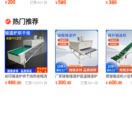
200
580
380
¥
¥
¥
已售
40+
台
流水线烘烤炉
箱高效
pvc输送线
热门推荐
丝印隧道炉烘干线热收缩流
厂家链板隧道炉高温隧道炉
爬坡输送机小型
水线烤箱恒温烤炉加热烘道
烘干流水线恒温隧道炉高温
送带斜坡流水线
480
200
600
¥
.
00
¥
.
00
¥
.
00
已售
1000+
台
已售
40+
台
皮带烘干线
流水线烘烤炉
上料提升机