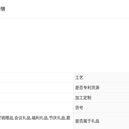
详情
工艺
是否专利货源
加工定制
货号
促销赠品,会议礼品,福利礼品,节庆礼品,嘉
是否属于礼品