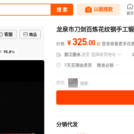
龙泉市刀剑百炼花纹钢手工锻
客服
商品
325
.
00
¥
价格
登录查看更多优
起
95.8%
率
浙江丽水
送至
选择收货地址
7天无理由退货
晚发必赔
颜色
暗影
分销代发