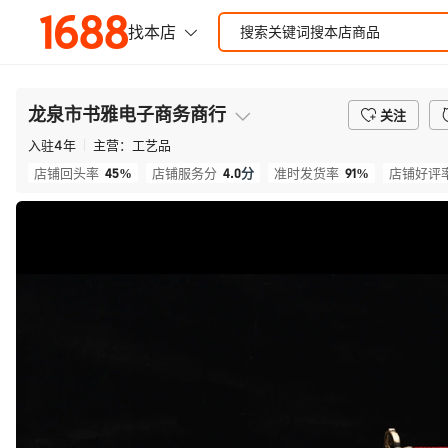
龙泉市书雅电子商务商行
关注
入驻
4
年
主营：
工艺品
45%
4.0
分
91%
店铺回头率
店铺服务分
准时发货率
店铺好评