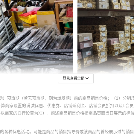
登录查看全部
动）预热期（若无预热期，则为爆发期）前的商品销售价格；（2）分销
计算商家设置的满减优惠、优惠券、店铺返利金、店铺会员折扣以及L会
终以商家的自行设置为准）。前述商品销售价格指商品页面当日展示的标
的各种优惠活动。可能是商品的销售指导价或该商品的曾经展示过的销售