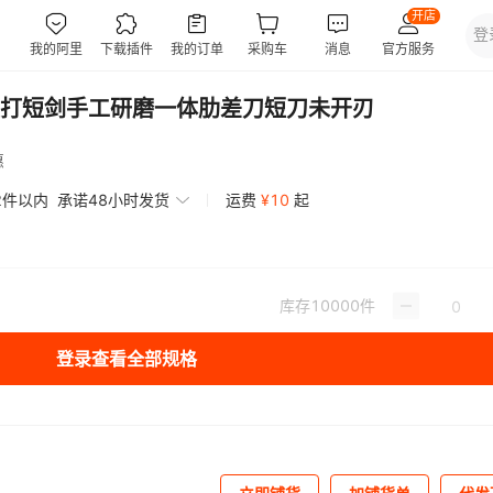
打短剑手工研磨一体肋差刀短刀未开刃
惠
2件以内
承诺48小时发货
运费
¥
10
起
库存
10000
件
登录查看全部规格