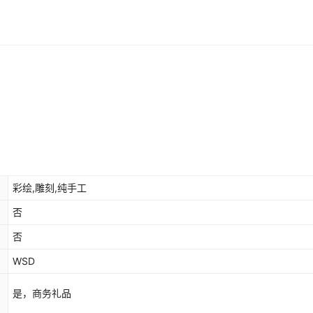
彩绘,雕刻,纯手工
否
否
WSD
是，商务礼品