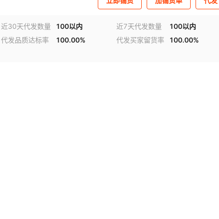
立即铺货
加铺货单
代发
近30天代发数量
100以内
近7天代发数量
100以内
代发品质达标率
100.00%
代发买家留货率
100.00%