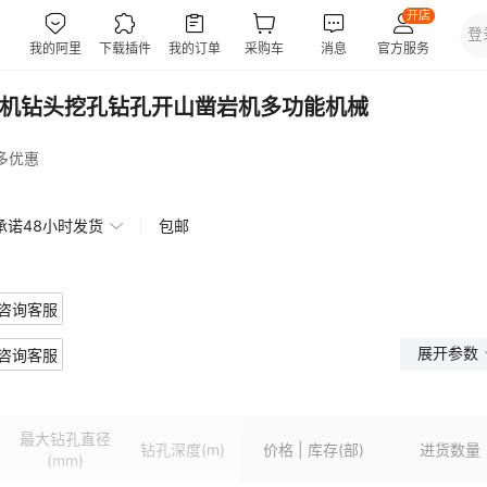
孔钻机钻头挖孔钻孔开山凿岩机多功能机械
多优惠
承诺48小时发货
包邮
咨询客服
展开参数
咨询客服
最大钻孔直径
钻孔深度
(m)
价格 | 库存(部)
进货数量
(mm)