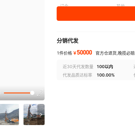
订金
其他
可根据客户要求定制
咨询客服
分销代发
50000
￥
1件价格
官方仓退货,晚揽必赔
近30天代发数量
100以内
代发品质达标率
100.00%
选型视