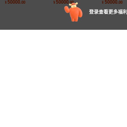
50000
50000
50000
¥
.
00
¥
.
00
¥
.
00
钻机爆破自动换
设备现货
设备空压机
登录查看更多福利