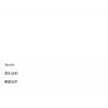
3km/h
潜孔钻机
螺旋钻杆