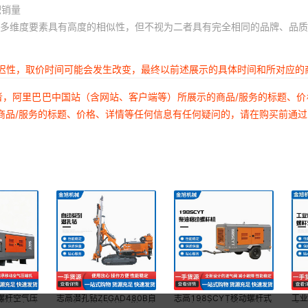
积销量
多维度要素具有高度的相似性，但不视为二者具有完全相同的品牌、品质
延迟性，取价时间可能会发生改变，最终以前述展示的具体时间和所对应的
者，阿里巴巴中国站（含网站、客户端等）所展示的商品/服务的标题、
商品/服务的标题、价格、详情等任何信息有任何疑问的，请在购买前通
螺杆空气压
志高潜孔钻ZEGAD480B自
志高198SCYT移动螺杆式
工
凿岩机气动
动支架边坡支护锚固潜孔钻
空压机打气泵高效充气机械
成