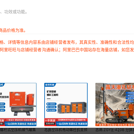
、功效或功能。
商品价格为准。
价格、详情等信息内容系由店铺经营者发布，其真实性、准确性和合法性
过阿里旺旺与店铺经营者沟通确认；阿里巴巴中国站存在海量店铺，如您
业螺杆式空压机储气罐集
志高空压机电动螺杆机变频
志高 ZGYX-420B 分体
一体式多功能压缩机高效
式矿山开拓气泵工程矿井机
潜孔钻机 露天矿山爆破