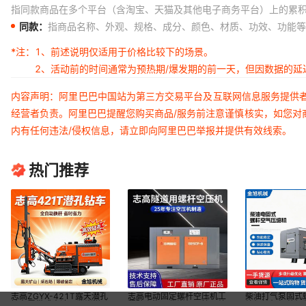
指同款商品在多个平台（含淘宝、天猫及其他电子商务平台）上的累
同款：
指商品名称、外观、规格、成分、颜色、材质、功效、功能等
*注：
1、前述说明仅适用于价格比较下的场景。
2、活动前的时间通常为预热期/爆发期的前一天，但因数据的
内容声明：阿里巴巴中国站为第三方交易平台及互联网信息服务提供
经营者负责。阿里巴巴提醒您购买商品/服务前注意谨慎核实，如您对
内有任何违法/侵权信息，请立即向阿里巴巴举报并提供有效线索。
热门推荐
志高ZGYX-421T露天潜孔
志高电动固定螺杆空压机工
柴油打气泵固式
钻车履带式全液压凿岩潜孔
程矿山汽泵凿岩机风镐压缩
缩机钻机打井机