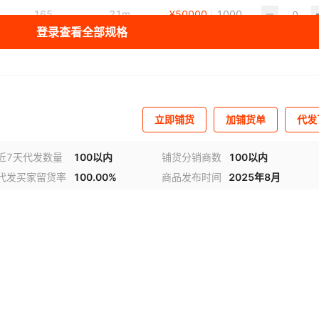
165
21m
¥
50000
1000
登录查看全部规格
咨询客服
-
¥
50000
1000
立即铺货
加铺货单
代发
近7天代发数量
100以内
铺货分销商数
100以内
代发买家留货率
100.00%
商品发布时间
2025年8月
频
1
/
3