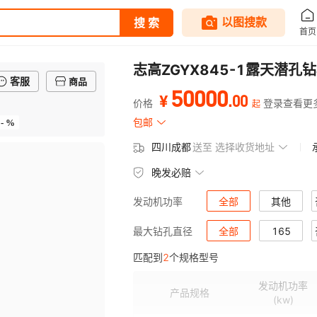
志高ZGYX845-1露天潜
客服
商品
50000
.
00
¥
价格
登录查看更
起
- %
包邮
四川成都
送至
选择收货地址
晚发必赔
全部
其他
发动机功率
全部
165
最大钻孔直径
匹配到
2
个规格型号
发动机功率
产品规格
(kw)