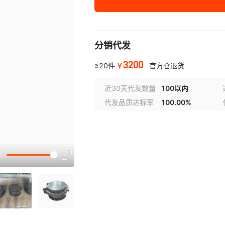
分销代发
3200
￥
≥20件
官方仓退货
近30天代发数量
100以内
代发品质达标率
100.00%
选型