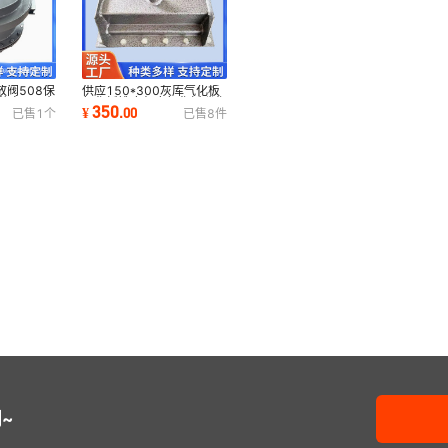
阀508保
供应150*300灰库气化板
响508真
气化板锥底灰库气化板碳化
350
¥
.
00
已售
1
个
已售
8
件
硅气化板
~