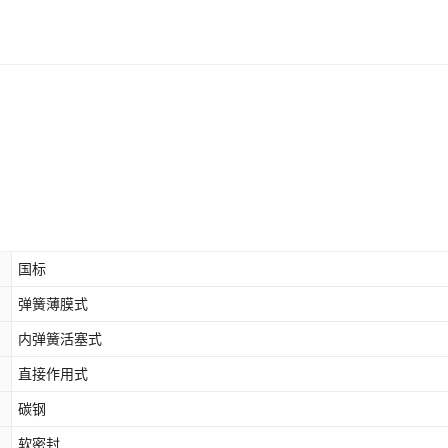
国标
弹簧薄膜式
内弹簧活塞式
直接作用式
碳钢
软密封