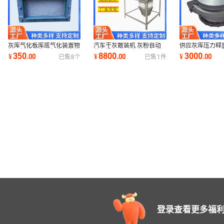
灰库气化板库底气化装置物
汽车干灰散装机 灰粉自动
供应灰库压力释放
料不板结碳化硅气化板安装
装车设备 自动伸缩装车 散
护灰库不受正压影
350
8800
3000
¥
.
00
¥
.
00
¥
.
00
已售
8
个
已售
1
件
方便操作简单
装机伸缩头
空压力释放阀
登录查看更多福利