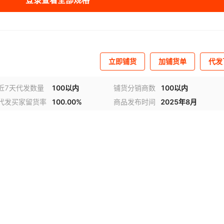
登录查看全部规格
立即铺货
加铺货单
代发
近7天代发数量
100以内
铺货分销商数
100以内
代发买家留货率
100.00%
商品发布时间
2025年8月
视频