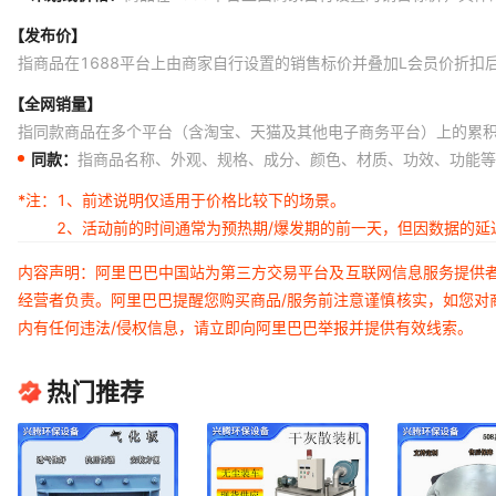
【发布价】
指商品在1688平台上由商家自行设置的销售标价并叠加L会员价折扣
【全网销量】
指同款商品在多个平台（含淘宝、天猫及其他电子商务平台）上的累
同款：
指商品名称、外观、规格、成分、颜色、材质、功效、功能等
*注：
1、前述说明仅适用于价格比较下的场景。
2、活动前的时间通常为预热期/爆发期的前一天，但因数据的
内容声明：阿里巴巴中国站为第三方交易平台及互联网信息服务提供
经营者负责。阿里巴巴提醒您购买商品/服务前注意谨慎核实，如您对
内有任何违法/侵权信息，请立即向阿里巴巴举报并提供有效线索。
热门推荐