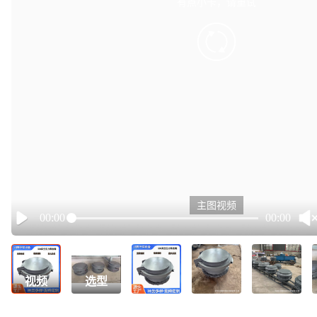
有点小卡，请重试
retry
主图视频
00:00
00:00
Play
视频
选型