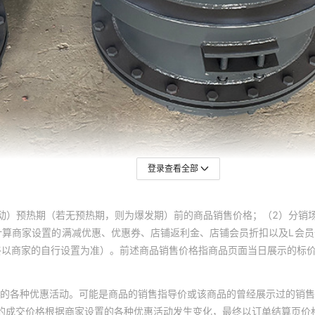
登录查看全部
动）预热期（若无预热期，则为爆发期）前的商品销售价格；（2）分销
计算商家设置的满减优惠、优惠券、店铺返利金、店铺会员折扣以及L会
终以商家的自行设置为准）。前述商品销售价格指商品页面当日展示的标
的各种优惠活动。可能是商品的销售指导价或该商品的曾经展示过的销售
体的成交价格根据商家设置的各种优惠活动发生变化，最终以订单结算页价