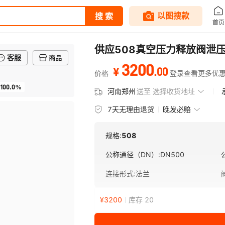
供应508真空压力释放阀泄
客服
商品
3200
.
00
¥
价格
登录查看更多优
100.0%
河南郑州
送至
选择收货地址
7天无理由退货
晚发必赔
规格:
508
公称通径（DN）
:
DN500
连接形式
:
法兰
¥
3200
库存 20