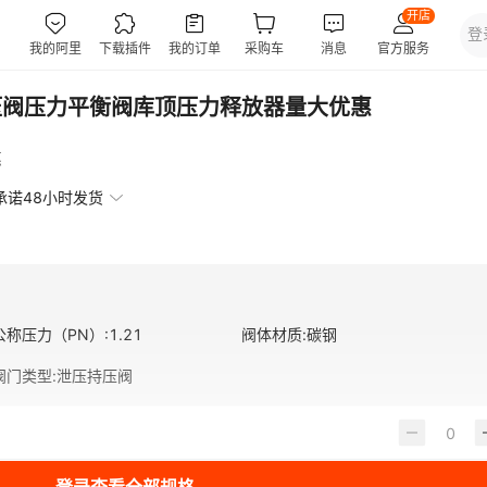
压阀压力平衡阀库顶压力释放器量大优惠
惠
承诺48小时发货
公称压力（PN）
:
1.21
阀体材质
:
碳钢
阀门类型
:
泄压持压阀