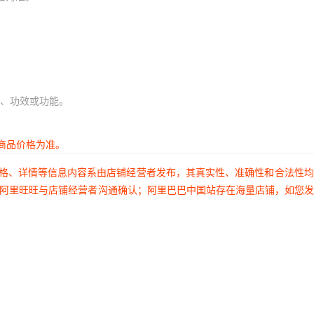
、功效或功能。
商品价格为准。
价格、详情等信息内容系由店铺经营者发布，其真实性、准确性和合法性
过阿里旺旺与店铺经营者沟通确认；阿里巴巴中国站存在海量店铺，如您