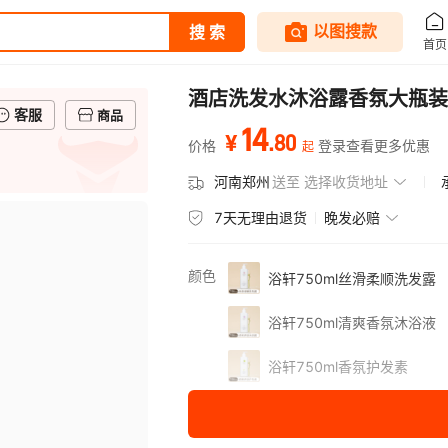
酒店洗发水沐浴露香氛大瓶装
客服
商品
14
.
80
¥
价格
登录查看更多优惠
起
河南郑州
送至
选择收货地址
7天无理由退货
晚发必赔
颜色
浴轩750ml丝滑柔顺洗发露
浴轩750ml清爽香氛沐浴液
浴轩750ml香氛护发素