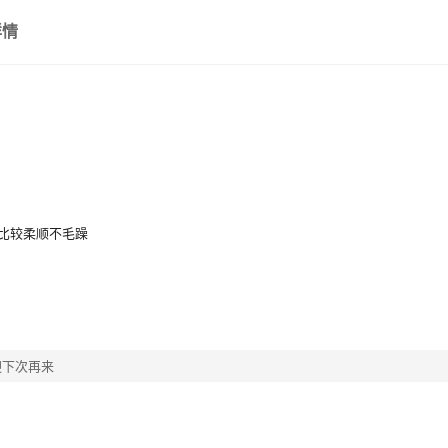
详情
比较柔顺不毛躁
迎下次再来