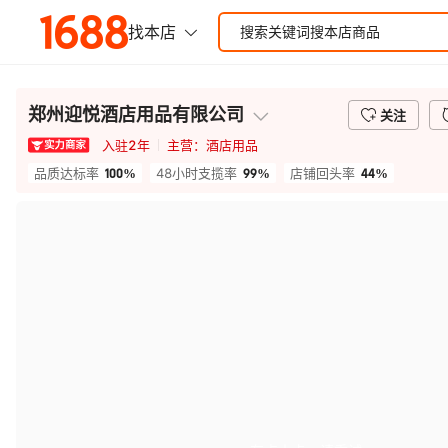
郑州迎悦酒店用品有限公司
关注
入驻
2
年
主营：
酒店用品
100%
99%
44%
品质达标率
48小时支揽率
店铺回头率