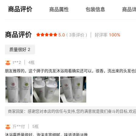
商品评价
商品属性
包装信息
商品
商品评价
5.0
3
条评价
好评率
100
%
质量很好
2
t**2
4
瓶
朋友推荐的，这个牌子的洗发沐浴用着确实还可以，很香，洗出来的头发也
商家回复：
感谢您对本店的信任与支持,您的满意就是我们奋斗的目标,欢
斤**付
5
瓶
沐浴露质量很好，泡沫丰富细腻，味道清新淡雅