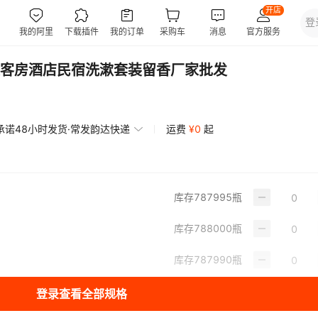
客房酒店民宿洗漱套装留香厂家批发
承诺48小时发货·常发韵达快递
运费
¥
0
起
库存
787995
瓶
库存
788000
瓶
库存
787990
瓶
登录查看全部规格