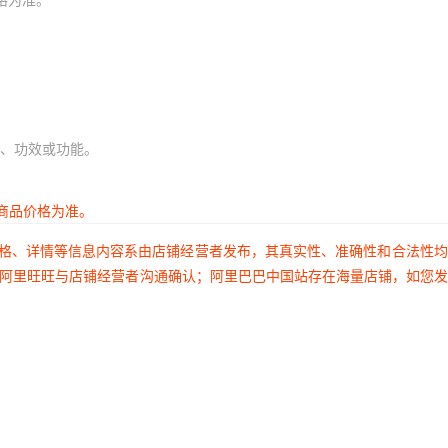
、功效或功能。
商品价格为准。
价格、详情等信息内容系由店铺经营者发布，其真实性、准确性和合法性
过阿里旺旺与店铺经营者沟通确认；阿里巴巴中国站存在海量店铺，如您