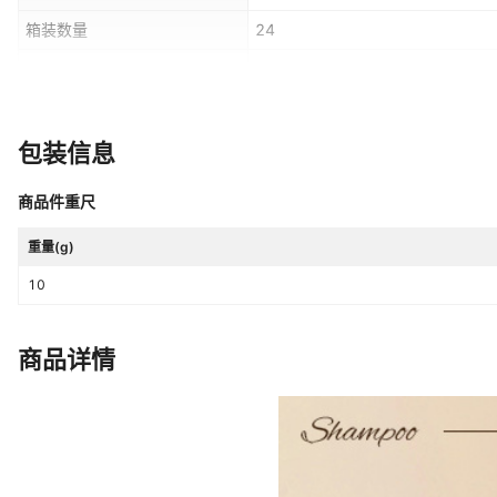
箱装数量
24
只数
个
主要下游平台
ebay,亚马逊,wish,速卖通,独立站,
包装信息
有可授权的自有品牌
是
商品件重尺
是否有专利
否
重量(g)
10
商品详情