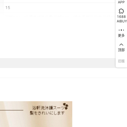
APP
15
1688
浴轩750ml丝滑柔顺洗发露,浴轩750ml清爽香氛沐浴液,浴轩750ml
AIBUY
发素
非洲,欧洲,南美,东南亚,北美,东北亚,中东,其他
更多
是
顶部
简约
旧版