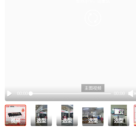
有点小卡，请重试
retry
主图视频
00:00
00:00
Play
视频
选型
选型
选型
选型