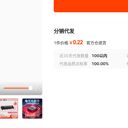
供电电压
:
原厂标准
¥
0.22
库存 50000000
分销代发
0.22
￥
1件价格
官方仓退货
近30天代发数量
100以内
代发品质达标率
100.00%
选型视