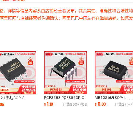
价格、详情等信息内容系由店铺经营者发布，其真实性、准确性和合法性
过阿里旺旺与店铺经营者沟通确认；阿里巴巴中国站存在海量店铺，如您
PCF8563 PCF8563P 直
MB10S贴片SOP-4
321 贴片SOP-8
插DIP-8 定时/实时芯片IC
1.1V@400mA 1kV 桥
321 单通道 30V
1
0
¥
.
18
¥
.
03
05
已售
800+
PCS
已售
2万+
P
电子元器件配单
流器二极管 电子元器件
Hz cIC 运算放大器芯片