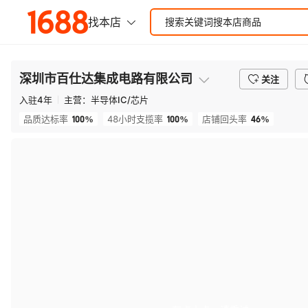
深圳市百仕达集成电路有限公司
关注
入驻
4
年
主营：
半导体IC/芯片
100%
100%
46%
品质达标率
48小时支揽率
店铺回头率