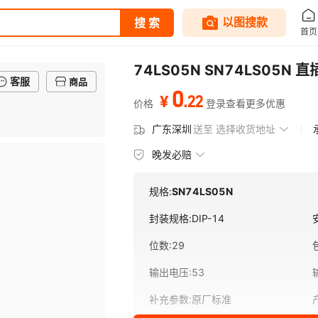
74LS05N SN74LS05N 
客服
商品
0
.
22
¥
价格
登录查看更多优惠
广东深圳
送至
选择收货地址
晚发必赔
规格:
SN74LS05N
封装规格
:
DIP-14
位数
:
29
输出电压
:
53
补充参数
:
原厂标准