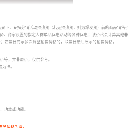
场景下，专指分销活动预热期（若无预热期，则为爆发期）前的商品销售
员价、商家设置的指定人群单品优惠活动等各种优惠；该价格会计算其他
价；若当日商家多次调整销售价格的，取当日最后展示的销售价格。
价等，并非原价，仅供参考。
格为准。
、功效或功能。
商品价格为准。