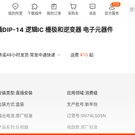
直插DIP-14 逻辑IC 栅极和逆变器 电子元器件
承诺48小时发货·常发中通快递
运费
¥
10
起
安装类型
:
直插安装
应用领域
:
消费级
包装方式
:
盒装
生产批号
:
新年份
输出电流
:
原厂标准
订货号
:
SN74LS05N
产品系列
:
反相器
电路数
:
原厂标准