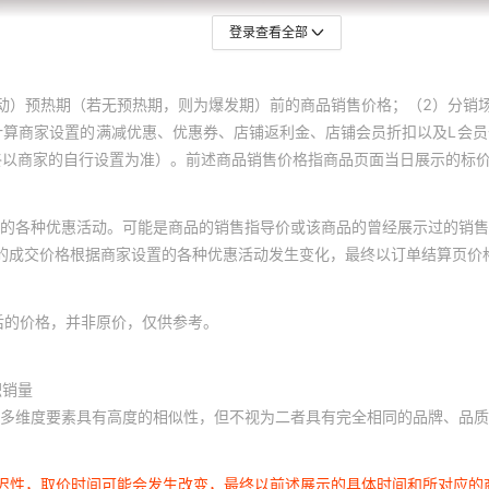
登录查看全部
动）预热期（若无预热期，则为爆发期）前的商品销售价格；（2）分销
计算商家设置的满减优惠、优惠券、店铺返利金、店铺会员折扣以及L会
终以商家的自行设置为准）。前述商品销售价格指商品页面当日展示的标
的各种优惠活动。可能是商品的销售指导价或该商品的曾经展示过的销售
体的成交价格根据商家设置的各种优惠活动发生变化，最终以订单结算页价
后的价格，并非原价，仅供参考。
积销量
多维度要素具有高度的相似性，但不视为二者具有完全相同的品牌、品质
延迟性，取价时间可能会发生改变，最终以前述展示的具体时间和所对应的