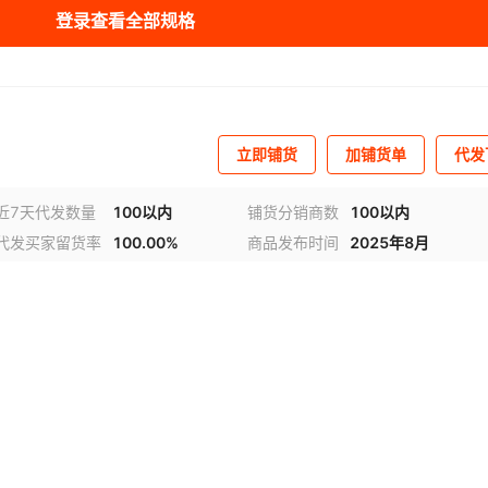
登录查看全部规格
立即铺货
加铺货单
代发
近7天代发数量
100以内
铺货分销商数
100以内
代发买家留货率
100.00%
商品发布时间
2025年8月
频
1
/
4