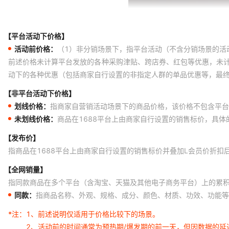
【平台活动下价格】
活动前价格：
（1）非分销场景下，指平台活动（不含分销场景的活
前述价格未计算平台发放的各种采购津贴、跨店券、红包等优惠，未
动下的各种优惠（包括商家自行设置的非指定人群的单品优惠等，最
【非平台活动下价格】
划线价格：
指商家自营销活动场景下的商品价格，该价格不包含平台
未划线价格：
商品在1688平台上由商家自行设置的销售标价，具
【发布价】
指商品在1688平台上由商家自行设置的销售标价并叠加L会员价折扣
【全网销量】
指同款商品在多个平台（含淘宝、天猫及其他电子商务平台）上的累
同款：
指商品名称、外观、规格、成分、颜色、材质、功效、功能等
*注：
1、前述说明仅适用于价格比较下的场景。
2、活动前的时间通常为预热期/爆发期的前一天，但因数据的