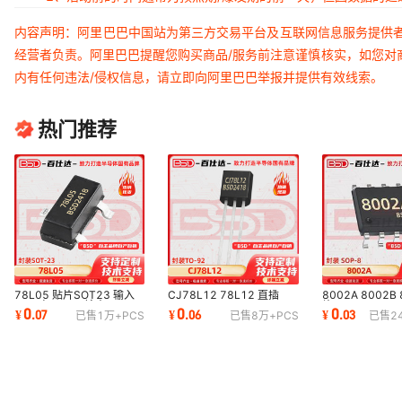
内容声明：阿里巴巴中国站为第三方交易平台及互联网信息服务提供
经营者负责。阿里巴巴提醒您购买商品/服务前注意谨慎核实，如您对
内有任何违法/侵权信息，请立即向阿里巴巴举报并提供有效线索。
热门推荐
78L05 贴片SOT23 输入
CJ78L12 78L12 直插
8002A 8002B
30V 电压30V 输出100mA
TO-92 35V 12V 100mA
片SOP-8 2.5V~
0
0
0
¥
.
07
¥
.
06
¥
.
03
已售
1万+
PCS
已售
8万+
PCS
已售
2
三端稳压器芯片LDO
78系列12V 线性稳压芯片
道音频功率放大器