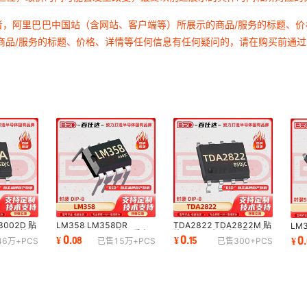
者，阿里巴巴中国站（含网站、客户端等）所展示的商品/服务的标题、
商品/服务的标题、价格、详情等任何信息有任何疑问的，请在购买前通
 8002D 贴
LM358 LM358DR
TDA2822 TDA2822M 贴
LM
5.5V 单声
LM358N DIP-8高品质大
片SOP-8 小功率2通道 音
LM
0
0
0
¥
.
08
¥
.
15
¥
.
46万+
PCS
已售
15万+
PCS
已售
300+
PCS
IC
芯片 运算放大器芯片IC 原
频功率放大器芯片IC
1M
则
IC