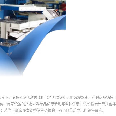
场景下，专指分销活动预热期（若无预热期，则为爆发期）前的商品销售
员价、商家设置的指定人群单品优惠活动等各种优惠；该价格会计算其他
价；若当日商家多次调整销售价格的，取当日最后展示的销售价格。