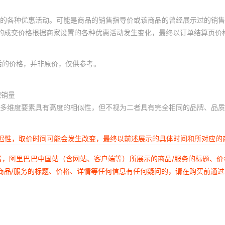
的各种优惠活动。可能是商品的销售指导价或该商品的曾经展示过的销售
体的成交价格根据商家设置的各种优惠活动发生变化，最终以订单结算页价
后的价格，并非原价，仅供参考。
积销量
多维度要素具有高度的相似性，但不视为二者具有完全相同的品牌、品质
延迟性，取价时间可能会发生改变，最终以前述展示的具体时间和所对应的
者，阿里巴巴中国站（含网站、客户端等）所展示的商品/服务的标题、
商品/服务的标题、价格、详情等任何信息有任何疑问的，请在购买前通