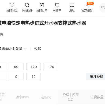
3微电脑快速电热步进式开水器支撑式热水器
惠
承诺48小时发货
包邮
0
90
120
170
展开参数
9
12
速度
价格 | 库存
功率
(kw)
电压
(v)
进货数量
h)
(台)