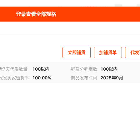
0
3
220
¥
1690
100
登录查看全部规格
0
6
380
¥
2320
100
0
9
380
¥
3220
100
立即铺货
加铺货单
代发
0
12
380
¥
4380
100
近7天代发数量
100以内
铺货分销商数
100以内
代发买家留货率
100.00%
商品发布时间
2025年9月
0
3
220
¥
2330
100
0
6
380
¥
2980
100
0
9
380
¥
3980
100