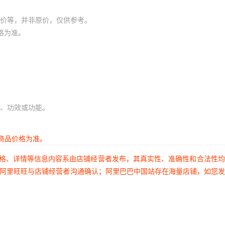
价等，并非原价，仅供参考。
格为准。
、功效或功能。
商品价格为准。
价格、详情等信息内容系由店铺经营者发布，其真实性、准确性和合法性
过阿里旺旺与店铺经营者沟通确认；阿里巴巴中国站存在海量店铺，如您