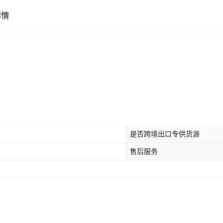
17
170L/h-380v+HZK
详情
底座
是否跨境出口专供货源
售后服务