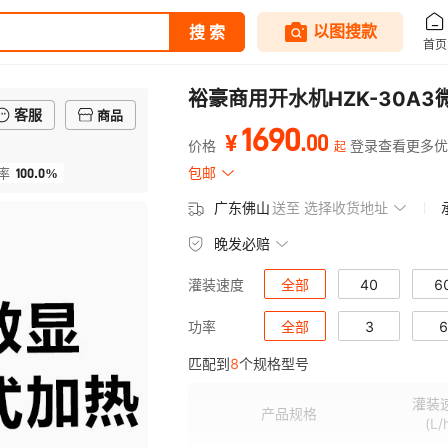
裕豪商用开水机HZK-30A
客服
商品
1690
.
00
¥
价格
登录查看更多优
起
100.0%
包邮
率
广东佛山
送至
选择收货地址
晚发必赔
全部
40
6
灌装速度
全部
3
6
功率
匹配到
8
个规格型号
灌装
产品规格
(L/