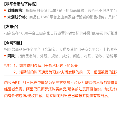
【非平台活动下价格】
划线价格：
指商家自营销活动场景下的商品价格，该价格不包含平台
未划线价格：
商品在1688平台上由商家自行设置的销售标价，具
【发布价】
指商品在1688平台上由商家自行设置的销售标价并叠加L会员价折扣
【全网销量】
指同款商品在多个平台（含淘宝、天猫及其他电子商务平台）上的累
同款：
指商品名称、外观、规格、成分、颜色、材质、功效、功能等
*注：
1、前述说明仅适用于价格比较下的场景。
2、活动前的时间通常为预热期/爆发期的前一天，但因数据的
内容声明：阿里巴巴中国站为第三方交易平台及互联网信息服务提供
经营者负责。阿里巴巴提醒您购买商品/服务前注意谨慎核实，如您对
内有任何违法/侵权信息，请立即向阿里巴巴举报并提供有效线索。