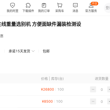
在线重量选别机 方便面缺件漏装检测设
惠
承诺15天发货
包邮
价格 | 库存(台)
进货数量
¥
26800
100
¥
8500
100