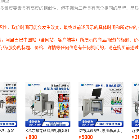
积销量
多维度要素具有高度的相似性，但不视为二者具有完全相同的品牌、品质
延迟性，取价时间可能会发生改变，最终以前述展示的具体时间和所对应的
者，阿里巴巴中国站（含网站、客户端等）所展示的商品/服务的标题、
商品/服务的标题、价格、详情等任何信息有任何疑问的，请在购买前通
选机 五金
X光异物食品检测机罐装制
便携式透视机 家用高清工
方
 多级选别
品铝箔包装面膜预制菜X射
业检测X光机 塑料件盲盒检
重
800
5000
3
¥
¥
¥
线金属探测仪器
测设备 源头工
称