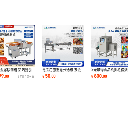
金属检测机 铝箔袋包
食品厂用重量分选机 五金
X光异物食品检测机罐装
自动剔除异物检测设备
螺丝重量分选秤 多级选别
品铝箔包装面膜预制菜X
99
50
800
.
00
¥
.
00
¥
.
00
已售
10+
台
送式金检机
秤分级设备定制
线金属探测仪器