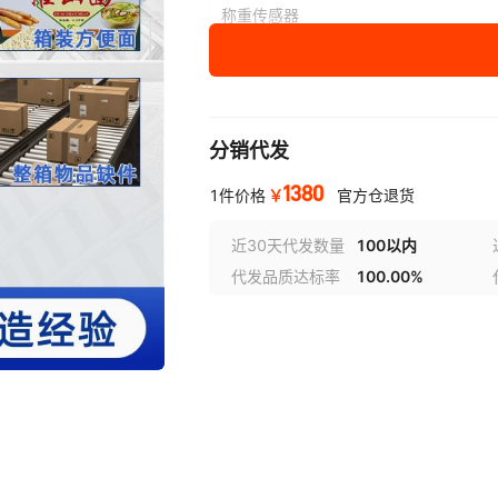
称重传感器
分销代发
1380
￥
1件价格
官方仓退货
近30天代发数量
100以内
代发品质达标率
100.00%