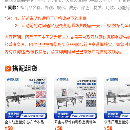
指同款商品在多个平台（含淘宝、天猫及其他电子商务平台）上的累
同款：
指商品名称、外观、规格、成分、颜色、材质、功效、功能等
*注：
1、前述说明仅适用于价格比较下的场景。
2、活动前的时间通常为预热期/爆发期的前一天，但因数据的
内容声明：阿里巴巴中国站为第三方交易平台及互联网信息服务提供
经营者负责。阿里巴巴提醒您购买商品/服务前注意谨慎核实，如您对
内有任何违法/侵权信息，请立即向阿里巴巴举报并提供有效线索。
搭配组货
全自动重量分选机 冷冻品
五金零部件自动称重机螺丝
食品厂用重量分
海产品分级机 流水线在线
钉动态检重秤高精度自动选
螺丝重量分选秤
50
50
50
¥
¥
¥
称重检测设备
别机厂家定制
秤分级设备定制