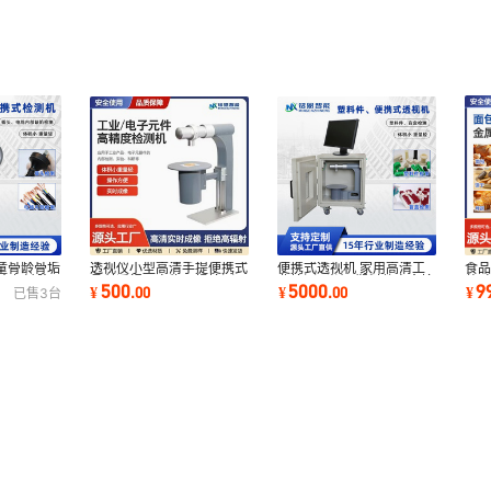
童骨龄骨垢
食品
透视仪小型高清手提便携式
便携式透视机 家用高清工
头内部缺陷
装 
骨科透视仪宠物无损检测
业检测X光机 塑料件盲盒检
9
500
5000
¥
¥
.
00
¥
.
00
已售
3
台
输
测设备 源头工