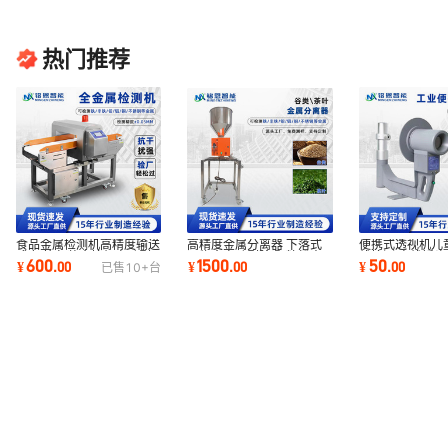
热门推荐
食品金属检测机高精度输送
便携式透视机儿
高精度金属分离器 下落式
式 铝箔包装金检机自动剔
线检测 电线插
异物全自动剔除 颗粒粉末
600
50
1500
¥
.
00
¥
.
00
¥
.
00
已售
10+
台
除源头厂家
工业无损探伤
料金属检测机