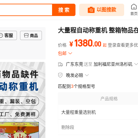
大量程自动称重机 整箱物品
客服
商品
1380
.
00
¥
价格
登录查看更多优
起
包邮
广东东莞
送至
加利福尼亚州洛杉矶
晚发必赔
匹配到
3
个规格型号
产品规格
大量程重量选别机
剔除段