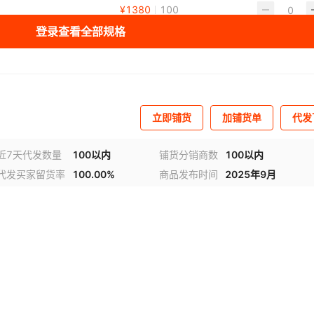
¥
1380
100
登录查看全部规格
立即铺货
加铺货单
代发
近7天代发数量
100以内
铺货分销商数
100以内
代发买家留货率
100.00%
商品发布时间
2025年9月