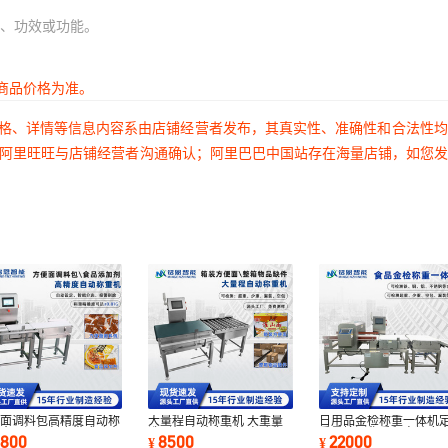
、功效或功能。
商品价格为准。
价格、详情等信息内容系由店铺经营者发布，其真实性、准确性和合法性
过阿里旺旺与店铺经营者沟通确认；阿里巴巴中国站存在海量店铺，如您
便面调料包高精度自动称
大量程自动称重机 大重量
日用品金检称重一体机
机食品添加剂皮带式动态
选别机 高精度分拣自动称
重量检测称重秤高精度
1800
8500
22000
¥
¥
重分拣机
重机生产厂家
检测剔除设备