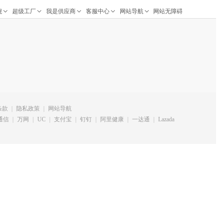
条款
隐私政策
网站导航
通信
万网
UC
支付宝
钉钉
阿里健康
一达通
Lazada