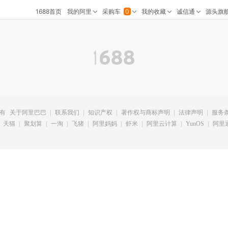
所有
关于阿里巴巴
联系我们
知识产权
著作权与商标声明
法律声明
服务
天猫
聚划算
一淘
飞猪
阿里妈妈
虾米
阿里云计算
YunOS
阿里