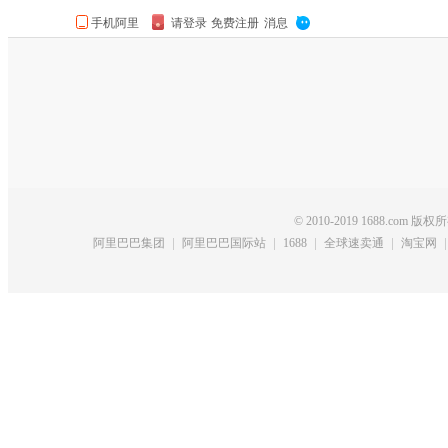
© 2010-2019 1688.com 版权
阿里巴巴集团
阿里巴巴国际站
1688
全球速卖通
淘宝网