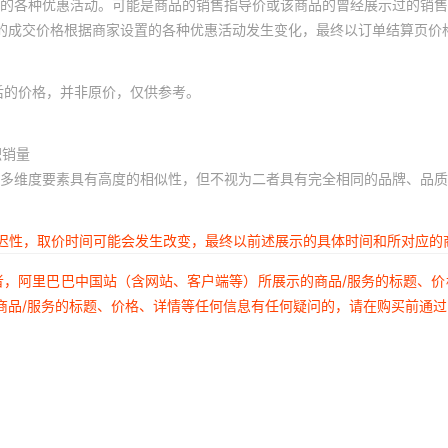
的各种优惠活动。可能是商品的销售指导价或该商品的曾经展示过的销售
体的成交价格根据商家设置的各种优惠活动发生变化，最终以订单结算页价
后的价格，并非原价，仅供参考。
积销量
多维度要素具有高度的相似性，但不视为二者具有完全相同的品牌、品质
延迟性，取价时间可能会发生改变，最终以前述展示的具体时间和所对应的
者，阿里巴巴中国站（含网站、客户端等）所展示的商品/服务的标题、
商品/服务的标题、价格、详情等任何信息有任何疑问的，请在购买前通