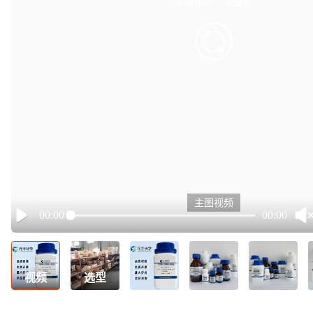
有点小卡，请重试
retry
主图视频
00:00
00:00
Play
视频
选型