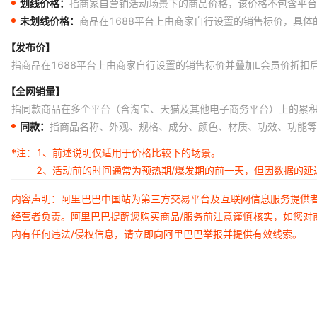
划线价格：
指商家自营销活动场景下的商品价格，该价格不包含平台
未划线价格：
商品在1688平台上由商家自行设置的销售标价，具
【发布价】
指商品在1688平台上由商家自行设置的销售标价并叠加L会员价折扣
【全网销量】
指同款商品在多个平台（含淘宝、天猫及其他电子商务平台）上的累
同款：
指商品名称、外观、规格、成分、颜色、材质、功效、功能等
*注：
1、前述说明仅适用于价格比较下的场景。
2、活动前的时间通常为预热期/爆发期的前一天，但因数据的
内容声明：阿里巴巴中国站为第三方交易平台及互联网信息服务提供
经营者负责。阿里巴巴提醒您购买商品/服务前注意谨慎核实，如您对
内有任何违法/侵权信息，请立即向阿里巴巴举报并提供有效线索。