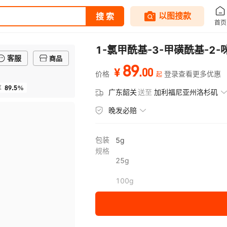
1-氯甲酰基-3-甲磺酰基-2-咪
客服
商品
89
.
00
¥
价格
登录查看更多优惠
起
89.5%
率
广东韶关
送至
加利福尼亚州洛杉矶
晚发必赔
包装
5g
规格
25g
100g