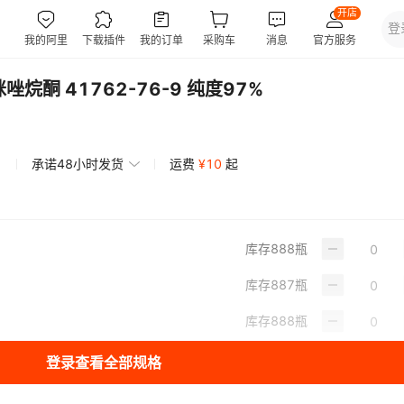
唑烷酮 41762-76-9 纯度97%
承诺48小时发货
运费
¥
10
起
库存
888
瓶
库存
887
瓶
库存
888
瓶
登录查看全部规格