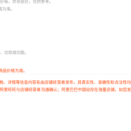
价等，并非原价，仅供参考。
格为准。
、功效或功能。
商品价格为准。
价格、详情等信息内容系由店铺经营者发布，其真实性、准确性和合法性
过阿里旺旺与店铺经营者沟通确认；阿里巴巴中国站存在海量店铺，如您