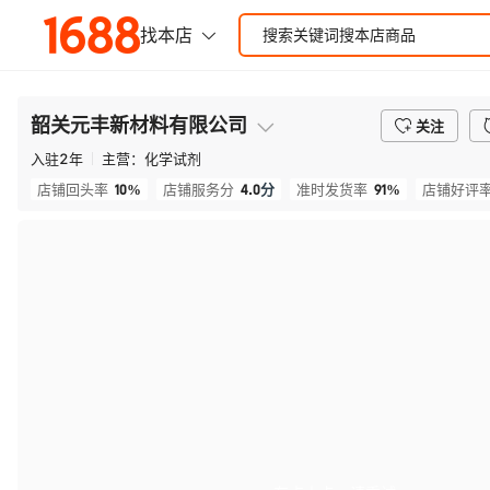
韶关元丰新材料有限公司
关注
入驻
2
年
主营：
化学试剂
10%
4.0
分
91%
店铺回头率
店铺服务分
准时发货率
店铺好评