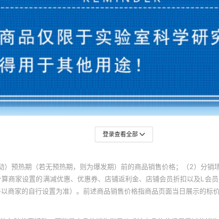
登录查看全部
动）预热期（若无预热期，则为爆发期）前的商品销售价格；（2）分销
计算商家设置的满减优惠、优惠券、店铺返利金、店铺会员折扣以及L会
终以商家的自行设置为准）。前述商品销售价格指商品页面当日展示的标