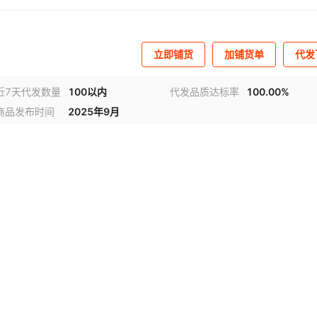
立即铺货
加铺货单
代发
近7天代发数量
100以内
代发品质达标率
100.00%
商品发布时间
2025年9月
视频