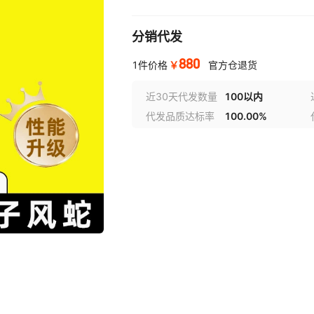
分销代发
880
￥
1件价格
官方仓退货
近30天代发数量
100以内
代发品质达标率
100.00%