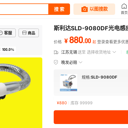
斯利达SLD-9080DF光
客服
商品
880
.
00
¥
价格
登录查看更多优
起
100.0%
率
江苏无锡
送至
选择收货地址
晚发必赔
规格:
SLD-9080DF
¥
880
库存 99999