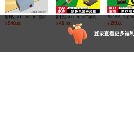
斯利达SLD-90
斯利达SLD-9080BF感应
斯利达SLD-9006口罩机
离子风枪工业静
式离子风蛇 自动光电 除静
除静电离子风棒涂布分切制
210
540
40
¥
.
00
¥
.
00
¥
.
00
压离子气枪吹尘
电除尘风蛇
袋机静电消除棒
登录查看更多福利