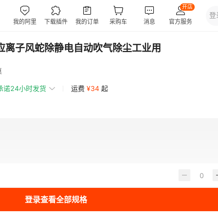
电感应离子风蛇除静电自动吹气除尘工业用
惠
承诺24小时发货
运费
¥
34
起
登录查看全部规格