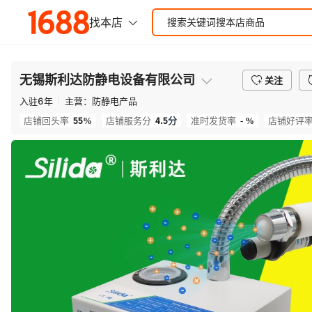
无锡斯利达防静电设备有限公司
关注
入驻
6
年
主营：
防静电产品
55%
4.5
分
- %
店铺回头率
店铺服务分
准时发货率
店铺好评