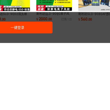
斯利达SLD-9090离子风
达SLD-9002双头悬
斯利达SLD-9080AF感
鼓大范围静电消除离子风机
离子风机 静电消除器
式离子风蛇 自动光电除
2000
0
560
¥
.
00
.
00
¥
.
00
已售
1
台
快速风扇大面积
尘离子风扇
电除尘 蛇形吹尘枪
一键登录