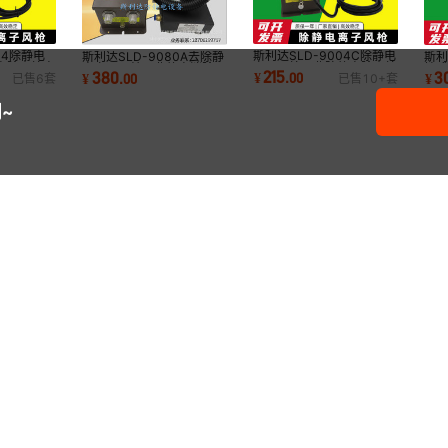
04除静电
斯利达SLD-9004C除静电
斯利达SLD-9080A去除静
斯利
电除尘枪高
离子风枪工业防静电除尘枪
电离子风蛇工业静电消除器
挂式
215
380
3
¥
.
00
¥
.
00
¥
已售
6
套
已售
10+
套
枪
高压离子气吹尘
高压离子吹尘枪
除
~