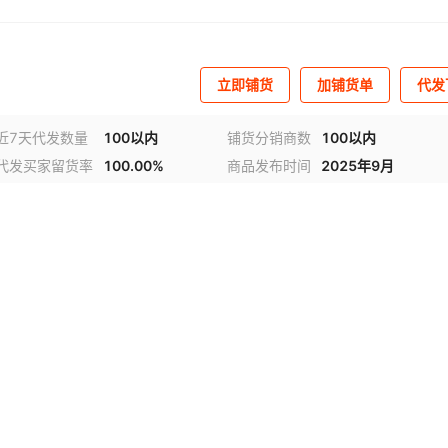
立即铺货
加铺货单
代发
近7天代发数量
100以内
铺货分销商数
100以内
代发买家留货率
100.00%
商品发布时间
2025年9月