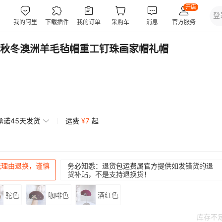
秋冬澳洲羊毛毡帽重工钉珠画家帽礼帽
承诺45天发货
运费
¥
7
起
无理由退换，谨慎
务必知悉：退货包运费属官方提供如发错货的退
货补贴，不是支持退换货！
驼色
咖啡色
酒红色
库存不