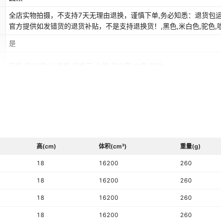
全店实物拍摄，不支持7天无理由退换，谨慎下单,务必知悉：退货包
官方提供如发错货的退货补贴，不是支持退换货！,黑色,米白色,驼色,
色,酒红色
是
日韩,非洲,欧洲,南美,东南亚,北美,东北亚,中东,其他
100%
动物
高(cm)
体积(cm³)
重量(g)
18
16200
260
18
16200
260
18
16200
260
18
16200
260