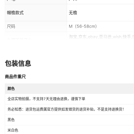
帽檐款式
无檐
尺码
M（56-58cm）
淘宝,京东,ebay,亚马逊,wish,快手
主要下游平台
多多,shopee,抖音
上市年份/季节
2025年秋季
包装信息
风格分类
个性风潮
商品件重尺
颜色
全店实物拍摄，不支持7天无理由退换，谨慎下单
务必知悉：退货包运费属官方提供如发错货的退货补贴，不是支持退换货！
黑色
米白色