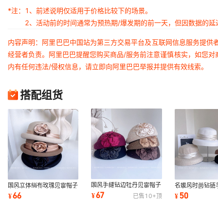
*注：
1、前述说明仅适用于价格比较下的场景。
2、活动前的时间通常为预热期/爆发期的前一天，但因数据的
内容声明：阿里巴巴中国站为第三方交易平台及互联网信息服务提供
经营者负责。阿里巴巴提醒您购买商品/服务前注意谨慎核实，如您对
内有任何违法/侵权信息，请立即向阿里巴巴举报并提供有效线索。
搭配组货
国风手缝钻边牡丹贝雷帽子
国风立体绢布玫瑰贝雷帽子
名媛风时尚钻链
女秋冬澳洲羊毛毡帽名媛网
女秋冬澳洲羊毛毡帽名媛卷
女冬季优雅百搭
67
66
50
¥
¥
¥
已售
10+
顶
纱礼帽空姐帽
边礼帽时装帽
搭保暖渔夫帽