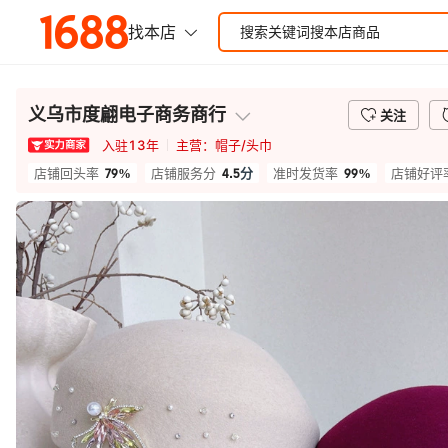
义乌市度翩电子商务商行
关注
入驻
13
年
主营：
帽子/头巾
79%
4.5
分
99%
店铺回头率
店铺服务分
准时发货率
店铺好评