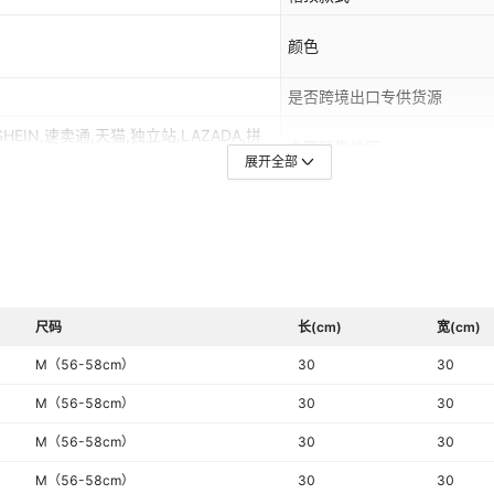
颜色
是否跨境出口专供货源
,SHEIN,速卖通,天猫,独立站,LAZADA,拼
主要销售地区
展开全部
主面料成分含量
流行元素分类
尺码
长(cm)
宽(cm)
M（56-58cm）
30
30
M（56-58cm）
30
30
M（56-58cm）
30
30
M（56-58cm）
30
30