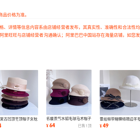
商品价格为准。
价格、详情等信息内容系由店铺经营者发布，其真实性、准确性和合法性
过阿里旺旺与店铺经营者沟通确认；阿里巴巴中国站存在海量店铺，如您
名媛贵气水貂毛球马术帽子
伦复古凹顶平顶帽子女秋
蕾丝缎带蝴蝶结翘边羊
女秋冬澳洲羊毛毡帽赫本风
澳洲羊毛毡帽小檐平檐帽
夫帽女冬季复古百搭盆
64
4
49
¥
¥
已售
1
顶
礼帽鸭舌帽潮
搭时装礼帽
质优雅毡帽潮