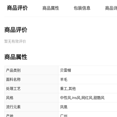
商品评价
商品属性
包装信息
商品
商品评价
暂无有效评价
商品属性
产品类别
贝雷帽
面料名称
羊毛
处理工艺
重工,其他
风格
中性风,ins风,网红风,甜酷风
流行元素
凤凰
产地
广州