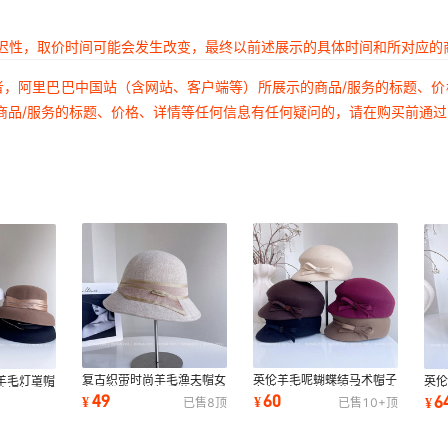
延迟性，取价时间可能会发生改变，最终以前述展示的具体时间和所对应的
者，阿里巴巴中国站（含网站、客户端等）所展示的商品/服务的标题、
商品/服务的标题、价格、详情等任何信息有任何疑问的，请在购买前通
复古织带时尚羊毛渔夫帽女
英伦羊毛呢蝴蝶结马术帽子
羊毛灯罩帽
英
冬季优雅百搭气质盆帽名媛
女秋冬澳洲羊毛毡帽水晶珠
盆帽气质潮
冬
49
60
6
¥
¥
¥
已售
8
顶
已售
10+
顶
风保暖水桶帽
链扣鸭舌礼帽
百