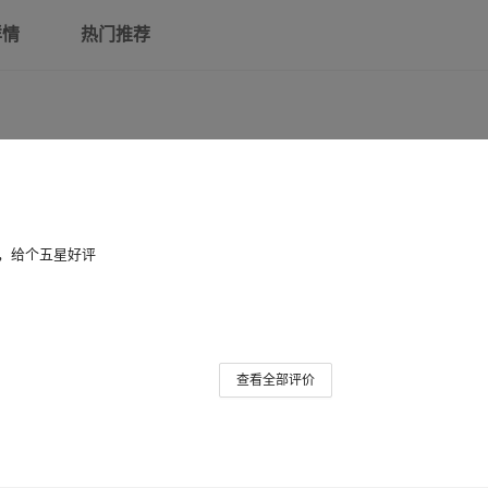
米
详情
热门推荐
20 中型可打弯国标
17mm
100 米包检测
25 重型可打弯每件 76
22.7mm
米
16 轻型可打弯每件 95
14mm
米
20 轻型可打弯每件 95
，给个五星好评
18mm
米
32 中型可打弯每件 38
30mm
米
查看全部评价
32 重型可打弯每件 38
39.4mm
米
40 线管每件 38 米
38mm