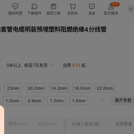
线套管电缆明装预埋塑料阻燃绝缘4分线管
3米以上
承诺7天发货
运费
¥
10
起
23mm
30.2mm
14.2mm
18.5mm
22.6mm
展开参数
1.0mm
14mm
0.9mm
18mm
1.2mm
30mm
1.5mm
39.4mm
38mm
壁厚
(mm)
外径
(mm)
价格 | 库存(米)
长度
颜色
进货数量
公