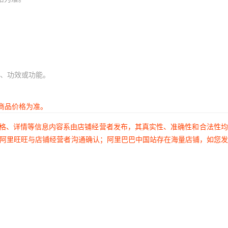
、功效或功能。
商品价格为准。
价格、详情等信息内容系由店铺经营者发布，其真实性、准确性和合法性
过阿里旺旺与店铺经营者沟通确认；阿里巴巴中国站存在海量店铺，如您