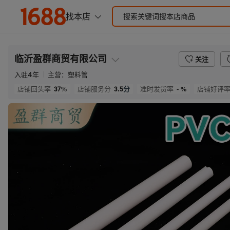
临沂盈群商贸有限公司
关注
入驻
4
年
主营：
塑料管
37%
3.5
分
- %
店铺回头率
店铺服务分
准时发货率
店铺好评