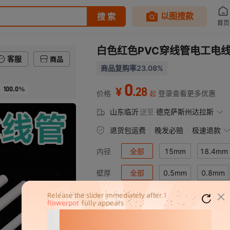
白色红色PVC穿线管电工电
客服
商品
商品复购率23.08%
0
100.0%
.
28
率
¥
价格
登录查看更多优惠
起
山东临沂
送至
德克萨斯州达拉斯
退货包运费
晚发必赔
极速退款
全部
15mm
18.4mm
内径
13.6mm
全部
0.5mm
17mm
22.7mm
0.8mm
壁厚
匹配到
16
个规格型号
1.3mm
产品规格
内径
(mm)