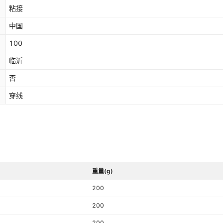
粘接
1.3mm
20mm
¥
0.6
4m
1000000
白色
中国
100
临沂
否
穿线
重量(g)
200
200
200