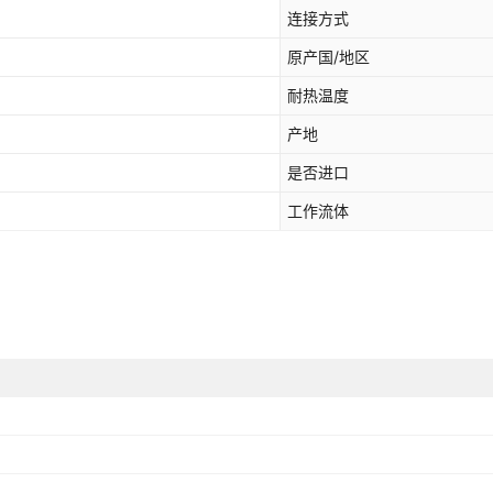
20 重型可打弯非标
连接方式
18mm
305
原产国/地区
耐热温度
产地
是否进口
工作流体