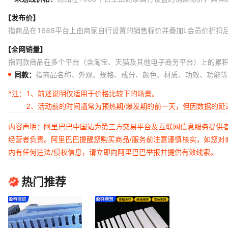
【发布价】
指商品在1688平台上由商家自行设置的销售标价并叠加L会员价折扣
【全网销量】
指同款商品在多个平台（含淘宝、天猫及其他电子商务平台）上的累
同款：
指商品名称、外观、规格、成分、颜色、材质、功效、功能等
*注：
1、前述说明仅适用于价格比较下的场景。
2、活动前的时间通常为预热期/爆发期的前一天，但因数据的
内容声明：阿里巴巴中国站为第三方交易平台及互联网信息服务提供
经营者负责。阿里巴巴提醒您购买商品/服务前注意谨慎核实，如您对
内有任何违法/侵权信息，请立即向阿里巴巴举报并提供有效线索。
热门推荐