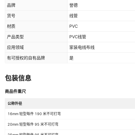
品牌
誉德
货号
线管
材质
PVC
产品类型
PVC线管
应用领域
家装电线布线
有可授权的自有品牌
是
包装信息
商品件重尺
公称外径
16mm 轻型每件 190 米不可打弯
20mm 轻型每件 95 米不可打弯
25mm 轻型每件 95 米不可打弯