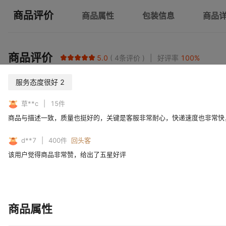
商品评价
商品属性
包装信息
商品
商品评价
5.0
4
条评价
好评率
100
%
服务态度很好
2
草**c
15
件
商品与描述一致，质量也挺好的，关键是客服非常耐心，快递速度也非常快
d**7
400
件
回头客
该用户觉得商品非常赞，给出了五星好评
商品属性