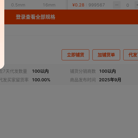
0.5mm
16mm
¥
0.28
4m
999567
白色
登录查看全部规格
0.8mm
20mm
¥
0.37
4m
1000000
白色
1.0mm
25mm
¥
0.58
4m
1000000
白色
立即铺货
加铺货单
代发
0.9mm
32mm
¥
1.32
4m
1000000
白色
近7天代发数量
100以内
铺货分销商数
100以内
代发买家留货率
100.00%
商品发布时间
2025年9月
0.9mm
16mm
¥
0.58
4m
1000000
白色
0.8mm
20mm
¥
0.72
4m
1000000
白色
1.2mm
25mm
¥
0.8
4m
1000000
白色
1.2mm
16mm
¥
0.62
4m
1000000
白色