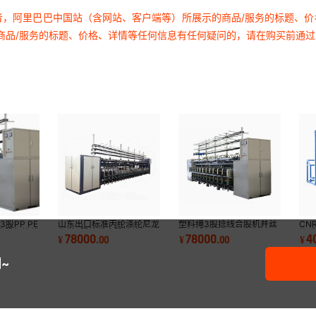
者，阿里巴巴中国站（含网站、客户端等）所展示的商品/服务的标题、
商品/服务的标题、价格、详情等任何信息有任何疑问的，请在购买前通
股PP PE
山东出口标准丙纶涤纶尼龙
塑料绳3股捻线合股机并丝
CN
合股机捻线
化纤3股捻线合股捻线机
机捻线机
扎
78000
78000
4
¥
.
00
¥
.
00
¥
~