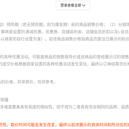
登录查看全部
动）预热期（若无预热期，则为爆发期）前的商品销售价格；（2）分销
计算商家设置的满减优惠、优惠券、店铺返利金、店铺会员折扣以及L会
终以商家的自行设置为准）。前述商品销售价格指商品页面当日展示的标
的各种优惠活动。可能是商品的销售指导价或该商品的曾经展示过的销售
体的成交价格根据商家设置的各种优惠活动发生变化，最终以订单结算页价
后的价格，并非原价，仅供参考。
积销量
多维度要素具有高度的相似性，但不视为二者具有完全相同的品牌、品质
延迟性，取价时间可能会发生改变，最终以前述展示的具体时间和所对应的