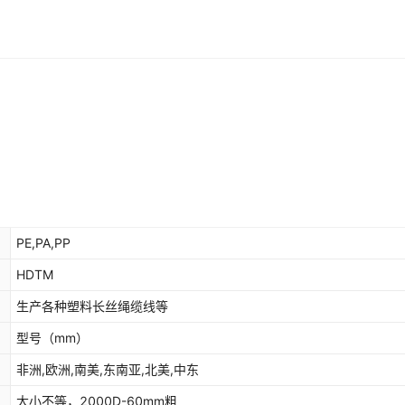
PE,PA,PP
HDTM
生产各种塑料长丝绳缆线等
型号
（mm）
非洲,欧洲,南美,东南亚,北美,中东
大小不等，2000D-60mm粗