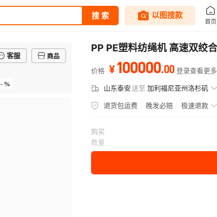
PP PE塑料纺绳机 高速双
客服
商品
100000
.
00
¥
价格
登录查看更多
- %
山东泰安
送至
加利福尼亚州洛杉矶
退货包运费
晚发必赔
极速退款
购买
数量