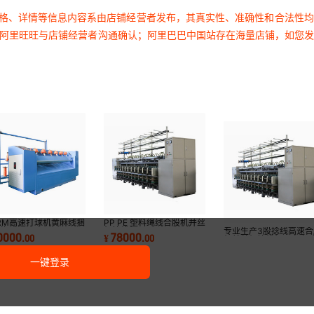
价格、详情等信息内容系由店铺经营者发布，其真实性、准确性和合法性
过阿里旺旺与店铺经营者沟通确认；阿里巴巴中国站存在海量店铺，如您
RM高速打球机黄麻线捆
PP PE 塑料绳线合股机并丝
线绕球机
机捻线机
专业生产3股捻线高速合
0000
78000
.
00
¥
.
00
机并丝机捻线机 可根据
户要求加工定制
一键登录