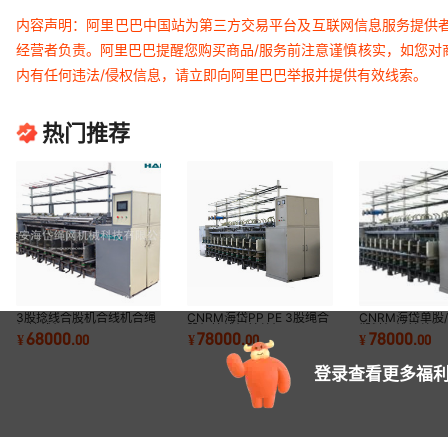
内容声明：阿里巴巴中国站为第三方交易平台及互联网信息服务提供
经营者负责。阿里巴巴提醒您购买商品/服务前注意谨慎核实，如您对
内有任何违法/侵权信息，请立即向阿里巴巴举报并提供有效线索。
热门推荐
3股捻线合股机合线机合绳
CNRM海岱PP PE 3股绳合
CNRM海岱单股/3
机捻线机 捻绳机
股机捻线机并丝机
塑料绳线并丝机
68000
78000
78000
¥
.
00
¥
.
00
¥
.
00
机捻绳机
登录查看更多福利