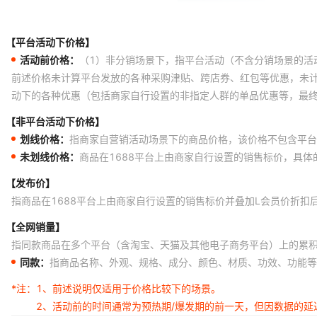
【平台活动下价格】
活动前价格：
（1）非分销场景下，指平台活动（不含分销场景的活
前述价格未计算平台发放的各种采购津贴、跨店券、红包等优惠，未
动下的各种优惠（包括商家自行设置的非指定人群的单品优惠等，最
【非平台活动下价格】
划线价格：
指商家自营销活动场景下的商品价格，该价格不包含平台
未划线价格：
商品在1688平台上由商家自行设置的销售标价，具
【发布价】
指商品在1688平台上由商家自行设置的销售标价并叠加L会员价折扣
【全网销量】
指同款商品在多个平台（含淘宝、天猫及其他电子商务平台）上的累
同款：
指商品名称、外观、规格、成分、颜色、材质、功效、功能等
*注：
1、前述说明仅适用于价格比较下的场景。
2、活动前的时间通常为预热期/爆发期的前一天，但因数据的