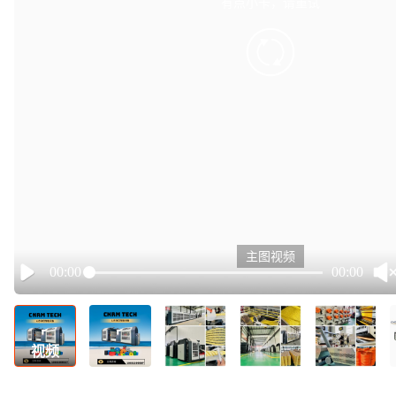
有点小卡，请重试
retry
主图视频
00:00
00:00
Play
视频