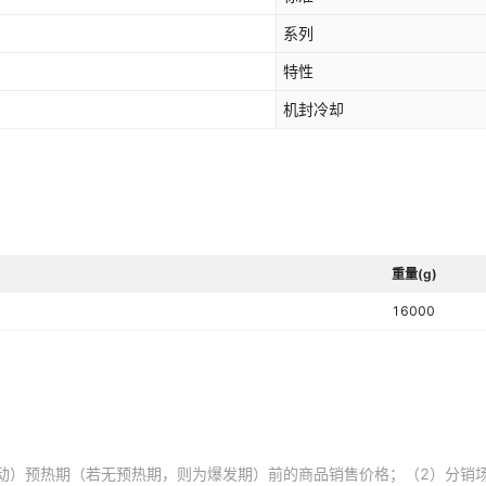
系列
特性
机封冷却
重量(g)
16000
动）预热期（若无预热期，则为爆发期）前的商品销售价格；（2）分销