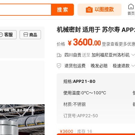
机械密封 适用于 苏尔寿 APP2
客服
商品
3600
.
00
¥
价格
登录查看更多优
四川自贡
送至
加利福尼亚州洛杉矶
退货包运费
晚发必赔
极速退款
规格:
APP21-80
使用温度
:
0°C～100°C
材质
:
不锈钢
订货号
:
APP22-50
¥
3600
库存 16