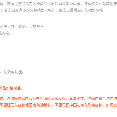
员价、商家设置的指定人群单品优惠活动等各种优惠；该价格会计算其他
价；若当日商家多次调整销售价格的，取当日最后展示的销售价格。
价等，并非原价，仅供参考。
格为准。
、功效或功能。
商品价格为准。
价格、详情等信息内容系由店铺经营者发布，其真实性、准确性和合法性
过阿里旺旺与店铺经营者沟通确认；阿里巴巴中国站存在海量店铺，如您