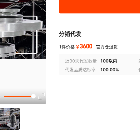
分销代发
3600
￥
1件价格
官方仓退货
近30天代发数量
100以内
代发品质达标率
100.00%