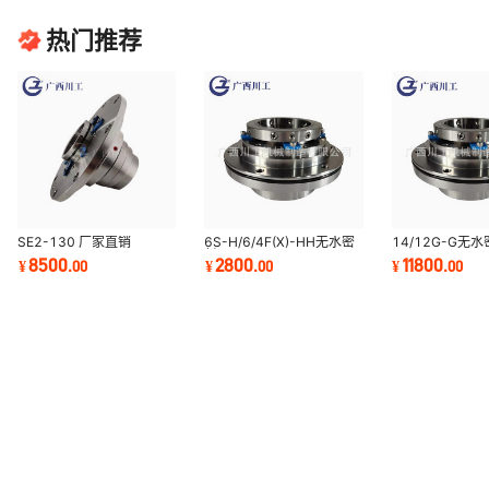
热门推荐
SE2-130 厂家直销
6S-H/6/4F(X)-HH无水密
14/12G-G无
封
8500
2800
11800
¥
.
00
¥
.
00
¥
.
00