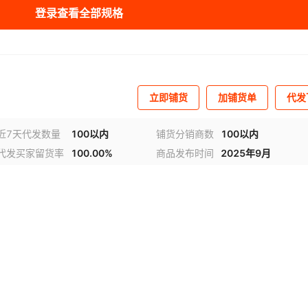
登录查看全部规格
立即铺货
加铺货单
代发
近7天代发数量
100以内
铺货分销商数
100以内
代发买家留货率
100.00%
商品发布时间
2025年9月