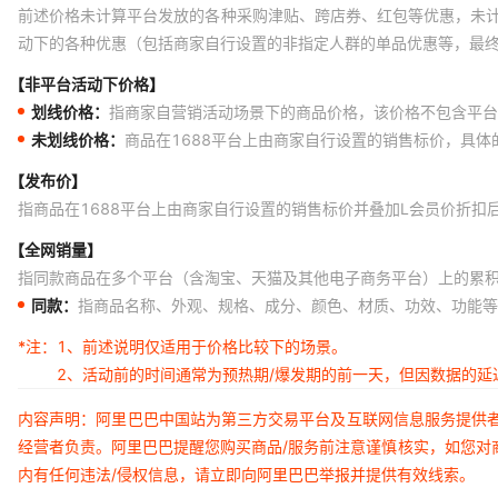
前述价格未计算平台发放的各种采购津贴、跨店券、红包等优惠，未
动下的各种优惠（包括商家自行设置的非指定人群的单品优惠等，最
【非平台活动下价格】
划线价格：
指商家自营销活动场景下的商品价格，该价格不包含平台
未划线价格：
商品在1688平台上由商家自行设置的销售标价，具
【发布价】
指商品在1688平台上由商家自行设置的销售标价并叠加L会员价折扣
【全网销量】
指同款商品在多个平台（含淘宝、天猫及其他电子商务平台）上的累
同款：
指商品名称、外观、规格、成分、颜色、材质、功效、功能等
*注：
1、前述说明仅适用于价格比较下的场景。
2、活动前的时间通常为预热期/爆发期的前一天，但因数据的
内容声明：阿里巴巴中国站为第三方交易平台及互联网信息服务提供
经营者负责。阿里巴巴提醒您购买商品/服务前注意谨慎核实，如您对
内有任何违法/侵权信息，请立即向阿里巴巴举报并提供有效线索。