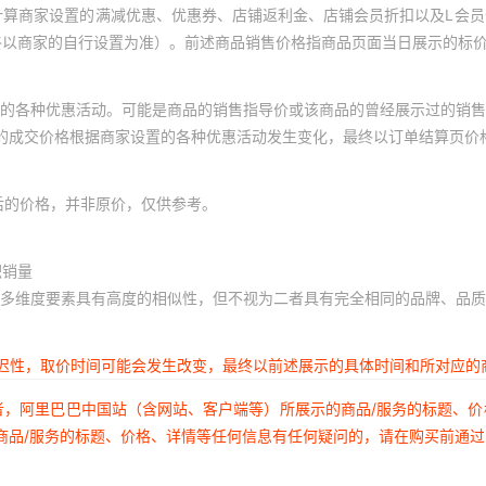
计算商家设置的满减优惠、优惠券、店铺返利金、店铺会员折扣以及L会
终以商家的自行设置为准）。前述商品销售价格指商品页面当日展示的标
的各种优惠活动。可能是商品的销售指导价或该商品的曾经展示过的销售
体的成交价格根据商家设置的各种优惠活动发生变化，最终以订单结算页价
后的价格，并非原价，仅供参考。
积销量
多维度要素具有高度的相似性，但不视为二者具有完全相同的品牌、品质
延迟性，取价时间可能会发生改变，最终以前述展示的具体时间和所对应的
者，阿里巴巴中国站（含网站、客户端等）所展示的商品/服务的标题、
商品/服务的标题、价格、详情等任何信息有任何疑问的，请在购买前通