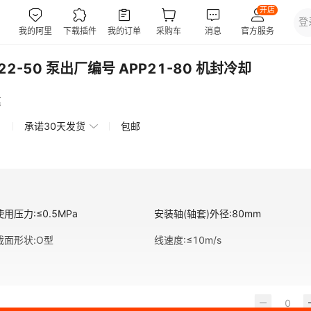
2-50 泵出厂编号 APP21-80 机封冷却
惠
承诺30天发货
包邮
使用压力
:
≤0.5MPa
安装轴(轴套)外径
:
80mm
截面形状
:
O型
线速度
:
≤10m/s