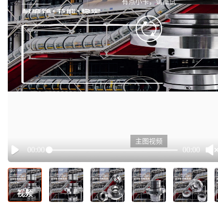
有点小卡，请重试
retry
主图视频
00:00
00:00
Play
视频