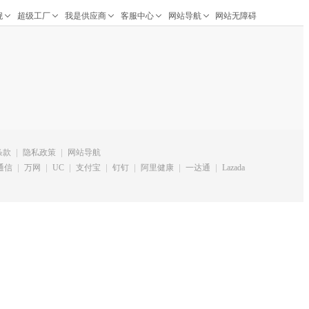
条款
隐私政策
网站导航
通信
万网
UC
支付宝
钉钉
阿里健康
一达通
Lazada