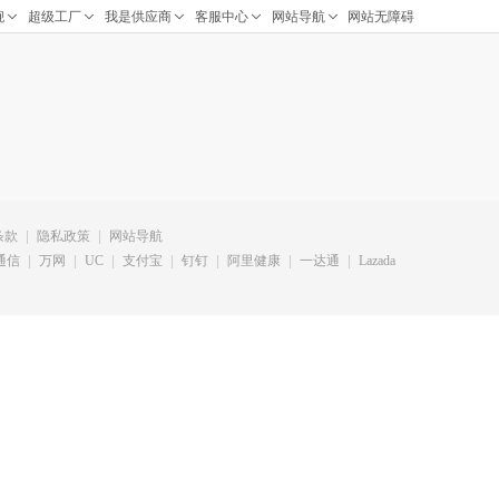
条款
隐私政策
网站导航
通信
万网
UC
支付宝
钉钉
阿里健康
一达通
Lazada