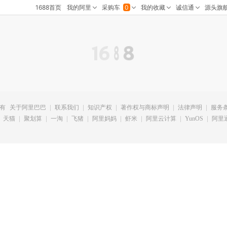
所有
关于阿里巴巴
联系我们
知识产权
著作权与商标声明
法律声明
服务
天猫
聚划算
一淘
飞猪
阿里妈妈
虾米
阿里云计算
YunOS
阿里