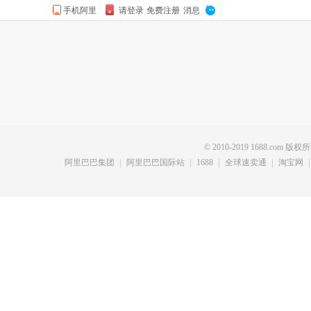
© 2010-2019 1688.com 版权
阿里巴巴集团
阿里巴巴国际站
1688
全球速卖通
淘宝网