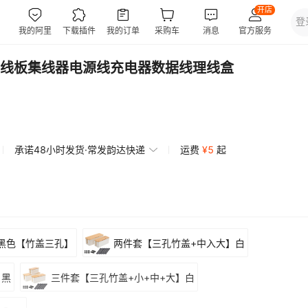
线板集线器电源线充电器数据线理线盒
承诺48小时发货·常发韵达快递
运费
¥
5
起
黑色【竹盖三孔】
两件套【三孔竹盖+中入大】白
】黑
三件套【三孔竹盖+小+中+大】白