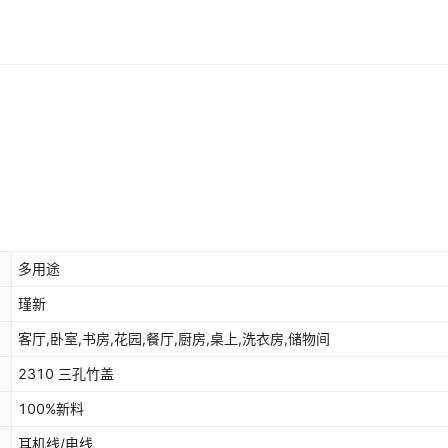
多用途
瑾新
客厅,卧室,书房,花园,餐厅,厨房,桌上,洗衣房,储物间
2310 三孔竹盖
100%新料
耳机线/电线