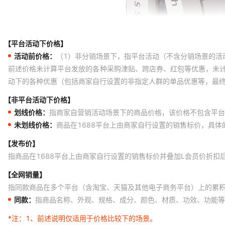
【平台活动下价格】
活动前价格：
（1）非分销场景下，指平台活动（不含分销场景的活
前述价格未计算平台发放的各种采购津贴、跨店券、红包等优惠，未
动下的各种优惠（包括商家自行设置的非指定人群的单品优惠等，最
【非平台活动下价格】
划线价格：
指商家自营销活动场景下的商品价格，该价格不包含平台
未划线价格：
商品在1688平台上由商家自行设置的销售标价，具
【发布价】
指商品在1688平台上由商家自行设置的销售标价并叠加L会员价折扣
【全网销量】
指同款商品在多个平台（含淘宝、天猫及其他电子商务平台）上的累
同款：
指商品名称、外观、规格、成分、颜色、材质、功效、功能等
*注：
1、前述说明仅适用于价格比较下的场景。