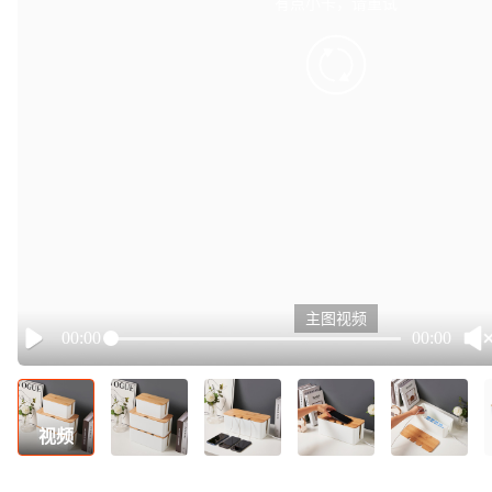
有点小卡，请重试
retry
主图视频
00:00
00:00
Play
视频