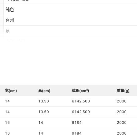
纯色
台州
是
内贸+外贸
2025
否
常规款,赠送-黑色配件（2个1孔+2个2孔+2个椭圆3孔+2个5孔+10
带）
宽(cm)
欧洲,南美,东南亚
高(cm)
体积(cm³)
重量(g)
14
13.50
6142.500
2000
是
14
13.50
6142.500
2000
翻盖
16
14
9184
2000
16
14
9184
2000