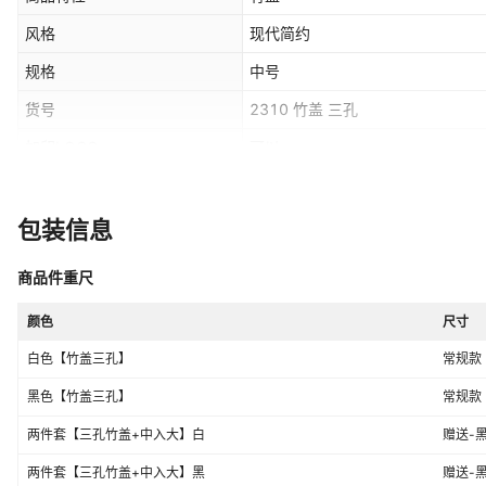
风格
现代简约
规格
中号
货号
2310 竹盖 三孔
加印LOGO
可以
箱装数量
详情咨询客服
价格段
10-20元
包装信息
白色【竹盖三孔】,黑色【竹盖三孔
颜色
商品件重尺
套【三孔竹盖+中入大】黑,三件套
竹盖+小+中+大】黑
主要下游平台
颜色
ebay,亚马逊,wish,速卖通,LAZAD
尺寸
白色【竹盖三孔】
常规款
有可授权的自有品牌
否
黑色【竹盖三孔】
常规款
毛重
1000g
两件套【三孔竹盖+中入大】白
两件套【三孔竹盖+中入大】黑