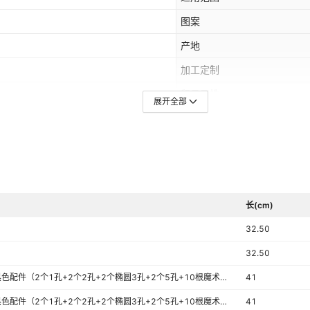
图案
产地
加工定制
贸易属性
展开全部
产品上市时间
专利
】,两件套【三孔竹盖+中入大】白,两件
尺寸
【三孔竹盖+小+中+大】白,三件套【三孔
A,其他
主要销售地区
长(cm)
32.50
是否跨境出口专供货源
32.50
开合方式
赠送-黑色配件（2个1孔+2个2孔+2个椭圆3孔+2个5孔+10根魔术带）
41
赠送-黑色配件（2个1孔+2个2孔+2个椭圆3孔+2个5孔+10根魔术带）
41