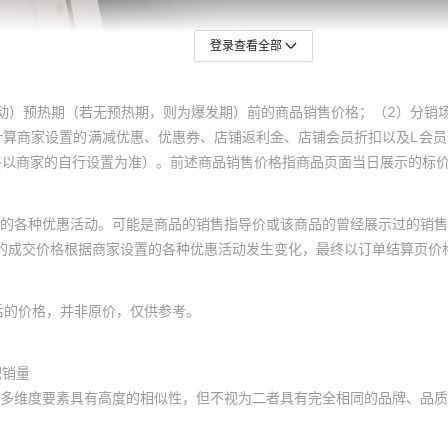
登录查看全部
动）预热期（若无预热期，则为爆发期）前的商品销售价格；（2）分销
计算商家设置的满减优惠、优惠券、店铺返利金、店铺会员折扣以及L会
终以商家的自行设置为准）。前述商品销售价格指商品页面当日展示的标
的各种优惠活动。可能是商品的销售指导价或该商品的曾经展示过的销售
体的成交价格根据商家设置的各种优惠活动发生变化，最终以订单结算页价
后的价格，并非原价，仅供参考。
积销量
多维度要素具有高度的相似性，但不视为二者具有完全相同的品牌、品质