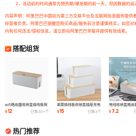
2、活动前的时间通常为预热期/爆发期的前一天，但因数据的
内容声明：阿里巴巴中国站为第三方交易平台及互联网信息服务提供
经营者负责。阿里巴巴提醒您购买商品/服务前注意谨慎核实，如您对
内有任何违法/侵权信息，请立即向阿里巴巴举报并提供有效线索。
搭配组货
wifi路由器收纳盒插线板保
桌面插线板收纳盒插座充电
电线收纳盒路由
护电线线路整理数据线收纳
器电源线数据线理线盒装饰
挂式电源插板盒
12
15
7.2
¥
¥
¥
已售
30+
个
已售
3
个
盒置物架
遮挡整理
盒数据集线盒
热门推荐