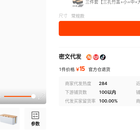
三件套【三孔竹盖+小+中+
尺寸
常规款
密文代发
15
￥
1件价格
官方仓退货
商家代发热度
284
近
下游铺货数
100以内
代发买家留货率
100.00%
参数