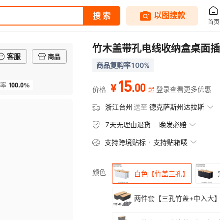
竹木盖带孔电线收纳盒桌面插
客服
商品
商品复购率100%
15
100.0%
.
00
率
¥
价格
登录查看更多优惠
起
浙江台州
送至
德克萨斯州达拉斯
7天无理由退货
晚发必赔
支持跨境贴标
支持贴箱唛
颜色
白色【竹盖三孔】
两件套【三孔竹盖+中入大