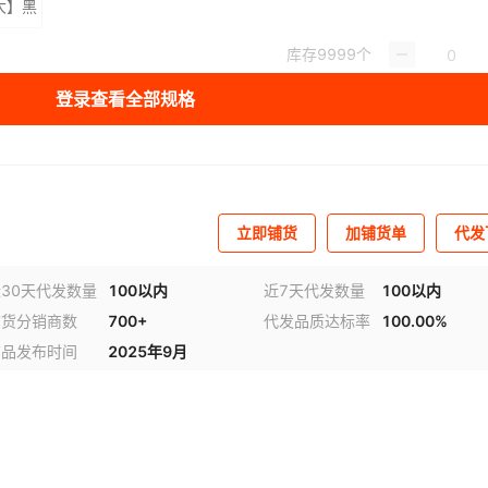
大】黑
库存
9999
个
登录查看全部规格
立即铺货
加铺货单
代发
30天代发数量
100以内
近7天代发数量
100以内
铺货分销商数
700+
代发品质达标率
100.00%
商品发布时间
2025年9月