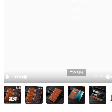
有点小卡，请重试
retry
主图视频
00:00
00:00
Play
视频