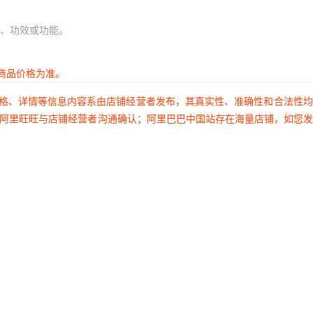
3
540
120
、功效或功能。
3
540
120
3
540
120
商品价格为准。
3
540
120
价格、详情等信息内容系由店铺经营者发布，其真实性、准确性和合法性
过阿里旺旺与店铺经营者沟通确认；阿里巴巴中国站存在海量店铺，如您