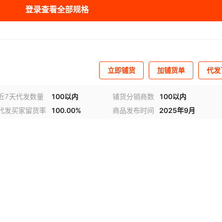
库存
999
个
登录查看全部规格
库存
999
个
库存
999
个
库存
999
个
立即铺货
加铺货单
代发
近7天代发数量
100以内
铺货分销商数
100以内
代发买家留货率
100.00%
商品发布时间
2025年9月