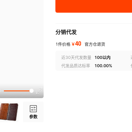
小米Civi 3
小米Civi 2
小米Civi 1s
分销代发
小米Civi
40
￥
1件价格
官方仓退货
近30天代发数量
100以内
代发品质达标率
100.00%
参数