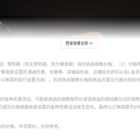
小米Civi 4 Pro
18
10
小米Civi 3
18
10
小米Civi 2
18
10
小米Civi 1s
18
10
登录查看全部
小米Civi
18
10
小米Civi 5 Pro
18
10
动）预热期（若无预热期，则为爆发期）前的商品销售价格；（2）分销
小米Civi 4 Pro
18
10
计算商家设置的满减优惠、优惠券、店铺返利金、店铺会员折扣以及L会
终以商家的自行设置为准）。前述商品销售价格指商品页面当日展示的标
小米Civi 3
18
10
小米Civi 2
18
10
的各种优惠活动。可能是商品的销售指导价或该商品的曾经展示过的销售
小米Civi 1s
18
10
体的成交价格根据商家设置的各种优惠活动发生变化，最终以订单结算页价
小米Civi
18
10
小米Civi 5 Pro
18
10
后的价格，并非原价，仅供参考。
小米Civi 4 Pro
18
10