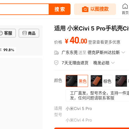
适用 小米Civi 5 Pro手机
客服
商品
40
.
00
¥
价格
登录查看更多优惠
99.8%
率
广东东莞
送至
德克萨斯州达拉斯
7天无理由退货
晚发必赔
颜色
黑色
棕色
工厂直发，型号齐全，支持一件
发，任何问题请联系客服
适用
小米Civi 5 Pro
型号
小米Civi 4 Pro