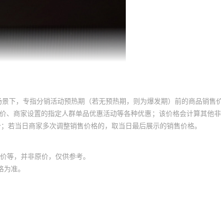
3
540
120
3
540
120
3
540
120
3
540
120
3
540
120
3
540
120
场景下，专指分销活动预热期（若无预热期，则为爆发期）前的商品销售
3
540
120
员价、商家设置的指定人群单品优惠活动等各种优惠；该价格会计算其他
价；若当日商家多次调整销售价格的，取当日最后展示的销售价格。
3
540
120
3
540
120
价等，并非原价，仅供参考。
3
540
120
格为准。
3
540
120
3
540
120
3
540
120