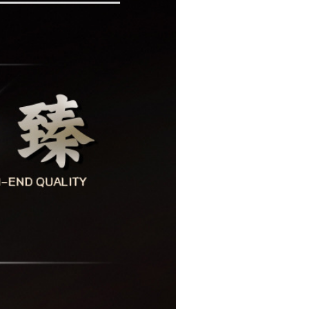
3
540
120
3
540
120
3
540
120
3
540
120
3
540
120
3
540
120
3
540
120
3
540
120
3
540
120
3
540
120
3
540
120
3
540
120
3
540
120