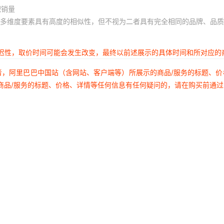
积销量
小米Civi 3
18
10
多维度要素具有高度的相似性，但不视为二者具有完全相同的品牌、品质
小米Civi 2
18
10
小米Civi 1s
18
10
延迟性，取价时间可能会发生改变，最终以前述展示的具体时间和所对应的
小米Civi
18
10
者，阿里巴巴中国站（含网站、客户端等）所展示的商品/服务的标题、
商品/服务的标题、价格、详情等任何信息有任何疑问的，请在购买前通