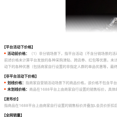
绿色
绿色
绿色
绿色
绿色
【平台活动下价格】
本产品为头层牛皮
活动前价格：
（1）非分销场景下，指平台活动（不含分销场景的活
本产品为头层牛皮
前述价格未计算平台发放的各种采购津贴、跨店券、红包等优惠，未
动下的各种优惠（包括商家自行设置的非指定人群的单品优惠等，最
本产品为头层牛皮
【非平台活动下价格】
本产品为头层牛皮
划线价格：
指商家自营销活动场景下的商品价格，该价格不包含平台
本产品为头层牛皮
未划线价格：
商品在1688平台上由商家自行设置的销售标价，具
本产品为头层牛皮
【发布价】
工厂直发，型号齐全，支持一件定制，支持代发，任何问题请联系客服
指商品在1688平台上由商家自行设置的销售标价并叠加L会员价折扣
工厂直发，型号齐全，支持一件定制，支持代发，任何问题请联系客服
【全网销量】