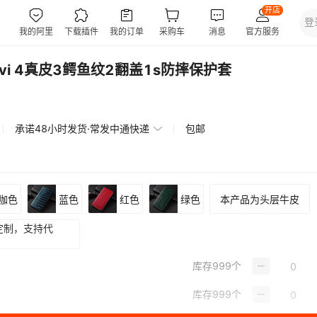
壳Civi 4真皮3鳄鱼纹2翻盖1s防摔保护套
承诺48小时发货·常发中通快递
包邮
咖色
蓝色
红色
绿色
本产品为头层牛皮
定制，支持代
库存
999
个
库存
999
个