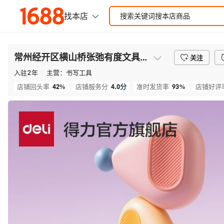
常州经开区横山桥张弛有度文具经营部
关注
入驻
2
年
主营：
书写工具
42%
4.0
分
93%
店铺回头率
店铺服务分
准时发货率
店铺好评