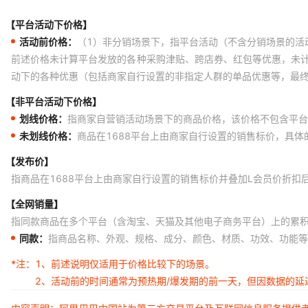
【平台活动下价格】
活动前价格：
（1）非分销场景下，指平台活动（不含分销场景的活
前述价格未计算平台发放的各种采购津贴、跨店券、红包等优惠，未
动下的各种优惠（包括商家自行设置的非指定人群的单品优惠等，最
【非平台活动下价格】
划线价格：
指商家自营销活动场景下的商品价格，该价格不包含平台
未划线价格：
商品在1688平台上由商家自行设置的销售标价，具
【发布价】
指商品在1688平台上由商家自行设置的销售标价并叠加L会员价折扣
【全网销量】
指同款商品在多个平台（含淘宝、天猫及其他电子商务平台）上的累
同款：
指商品名称、外观、规格、成分、颜色、材质、功效、功能等
*注：
1、前述说明仅适用于价格比较下的场景。
2、活动前的时间通常为预热期/爆发期的前一天，但因数据的