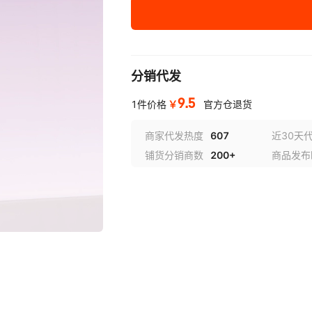
2米/活力橙【一键回
2
缩】-2m
2米/甜美粉【一键回
2
缩】-2m
分销代发
9.5
￥
1件价格
官方仓退货
商家代发热度
607
近30天
铺货分销商数
200+
商品发布