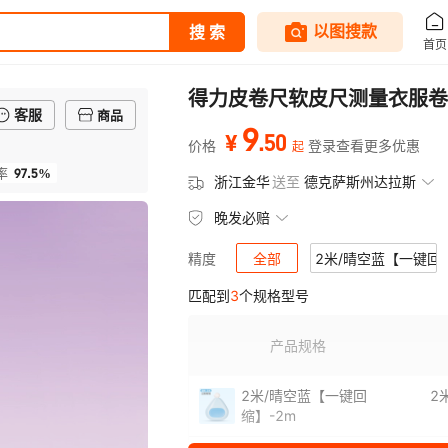
得力皮卷尺软皮尺测量衣服卷
客服
商品
9
.
50
¥
价格
登录查看更多优惠
起
97.5%
率
浙江金华
送至
德克萨斯州达拉斯
晚发必赔
全部
2米/晴空蓝【一键回
精度
匹配到
3
个规格型号
产品规格
2米/晴空蓝【一键回
2
缩】-2m