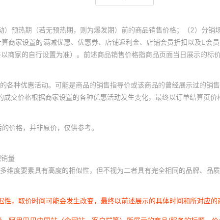
动）预热期（若无预热期，则为爆发期）前的商品销售价格；（2）分销
计算商家设置的满减优惠、优惠券、店铺返利金、店铺会员折扣以及L会
终以商家的自行设置为准）。前述商品销售价格指商品页面当日展示的标
的各种优惠活动。可能是商品的销售指导价或该商品的曾经展示过的销售
体的成交价格根据商家设置的各种优惠活动发生变化，最终以订单结算页价
后的价格，并非原价，仅供参考。
积销量
多维度要素具有高度的相似性，但不视为二者具有完全相同的品牌、品质
延迟性，取价时间可能会发生改变，最终以前述展示的具体时间和所对应的