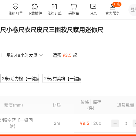
尺小卷尺衣尺皮尺三围软尺家用迷你尺
承诺48小时发货
运费
¥
3.5
起
缩】
2米/活力橙【一键回缩】
2米/甜美粉【一键回缩】
价格 | 库存
精度
(mm)
材质
进货数量
(件)
米/晴空蓝【一键回
2m
¥
9.5
200
缩】