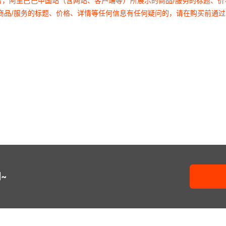
者，阿里巴巴中国站（含网站、客户端等）所展示的商品/服务的标题、
商品/服务的标题、价格、详情等任何信息有任何疑问的，请在购买前通
~