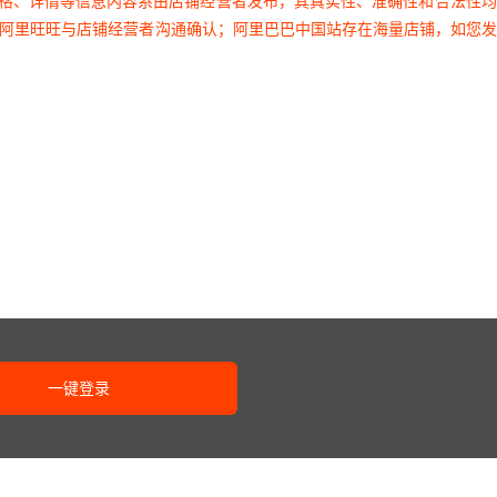
价格、详情等信息内容系由店铺经营者发布，其真实性、准确性和合法性
过阿里旺旺与店铺经营者沟通确认；阿里巴巴中国站存在海量店铺，如您
一键登录