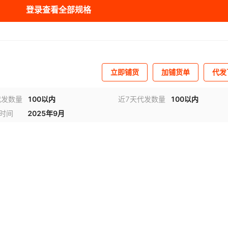
米/活力橙【一键回
登录查看全部规格
2m
¥
9.5
149
缩】
米/甜美粉【一键回
2m
¥
9.5
200
缩】
立即铺货
加铺货单
代发
代发数量
100以内
近7天代发数量
100以内
时间
2025年9月