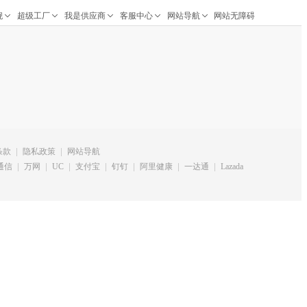
条款
隐私政策
网站导航
通信
万网
UC
支付宝
钉钉
阿里健康
一达通
Lazada