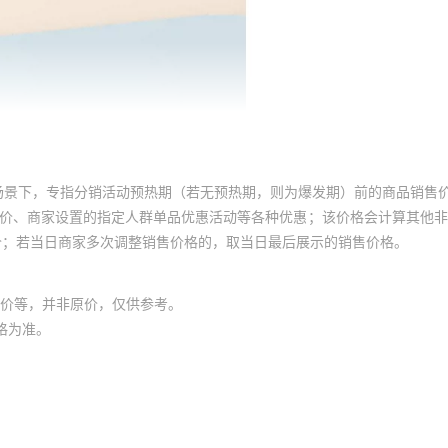
22
57288
1000
22
57288
1000
22
57288
1000
22
57288
1000
22
57288
500
22
57288
1000
场景下，专指分销活动预热期（若无预热期，则为爆发期）前的商品销售
22
57288
1000
员价、商家设置的指定人群单品优惠活动等各种优惠；该价格会计算其他
价；若当日商家多次调整销售价格的，取当日最后展示的销售价格。
22
57288
1000
22
57288
1000
价等，并非原价，仅供参考。
22
57288
1000
格为准。
22
57288
500
22
57288
1000
22
57288
1000