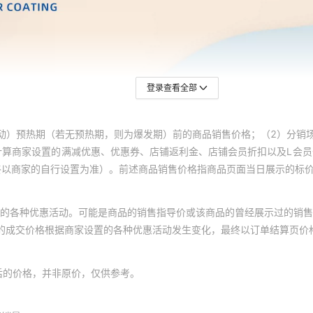
（新款硅藻泥）
62
42
（新款硅藻泥）
62
42
（新款硅藻泥）
62
42
62
42
登录查看全部
款硅藻泥）
62
42
（新款硅藻泥）
62
42
动）预热期（若无预热期，则为爆发期）前的商品销售价格；（2）分销
（新款硅藻泥）
62
42
计算商家设置的满减优惠、优惠券、店铺返利金、店铺会员折扣以及L会
终以商家的自行设置为准）。前述商品销售价格指商品页面当日展示的标
（新款硅藻泥）
62
42
（新款硅藻泥）
62
42
的各种优惠活动。可能是商品的销售指导价或该商品的曾经展示过的销售
62
42
体的成交价格根据商家设置的各种优惠活动发生变化，最终以订单结算页价
款硅藻泥）
62
42
（新款硅藻泥）
62
42
后的价格，并非原价，仅供参考。
（新款硅藻泥）
62
42