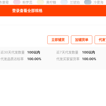
赤粟霉
粉罗蕊
黄柠糖
兰琥珀
冷雾海
登录查看全部规格
木松枝
奶霜糖
暖炉光
紫藤萝
库存
99974
块
库存
99999
块
立即铺货
加铺货单
代发
库存
99999
块
近30天代发数量
100以内
近7天代发数量
100以内
库存
99999
块
代发品质达标率
100.00%
代发买家留货率
100.00%
库存
99999
块
库存
99992
块