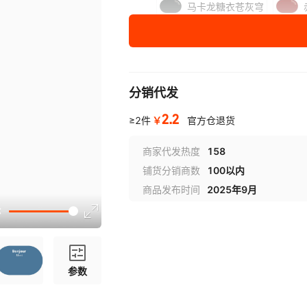
马卡龙糖衣苍灰穹
绿松针
蜜青瓜
尺寸
40CM×60CM（新款硅藻泥）
分销代发
45CM×70CM（新款硅藻泥）
2.2
￥
≥2件
官方仓退货
50cm×80cm（新款硅藻泥）
商家代发热度
158
60cm×90cm（新款硅藻泥）
铺货分销商数
100以内
定制联系客服
商品发布时间
2025年9月
30*40cm（新款硅藻泥）
参数