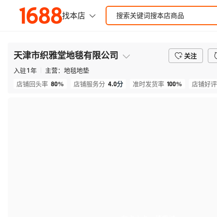
天津市织雅堂地毯有限公司
关注
入驻
1
年
主营：
地毯地垫
80%
4.0
分
100%
店铺回头率
店铺服务分
准时发货率
店铺好评