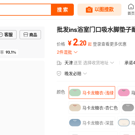
批发ins浴室门口吸水脚垫
客服
商品
2
.
20
¥
价格
登录查看更多优惠
起
93.1%
2件混批
率
天津
送至
选择收货地址
承诺
晚发必赔
颜色
马卡龙糖衣-浅绿
马
马卡龙糖衣-杏仁色
马卡龙糖衣-深蓝