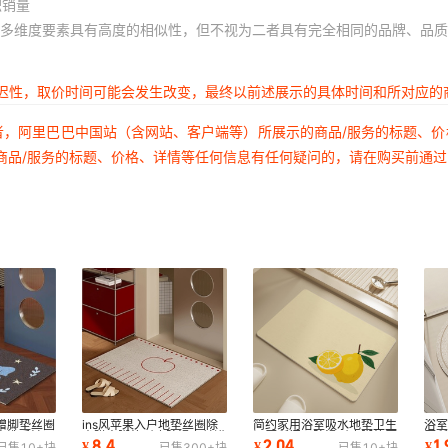
积销量
（新款硅藻泥）
62
42
多维度要素具有高度的相似性，但不视为二者具有完全相同的品牌、品质
（新款硅藻泥）
62
42
62
42
延迟性，取价时间可能会发生改变，最终以前述展示的具体时间和所对应的
款硅藻泥）
62
42
者，阿里巴巴中国站（含网站、客户端等）所展示的商品/服务的标题、
（新款硅藻泥）
62
42
商品/服务的标题、价格、详情等任何信息有任何疑问的，请在购买前通
（新款硅藻泥）
62
42
（新款硅藻泥）
62
42
（新款硅藻泥）
62
42
62
42
款硅藻泥）
62
42
（新款硅藻泥）
62
42
（新款硅藻泥）
62
42
蹭脚垫丝圈
ins风苹果入户地垫丝圈除
简约家用浴室吸水地垫卫生
浴
（新款硅藻泥）
62
42
室洗手池可
尘蹭土脚垫耐磨防滑玄关进
间厕所门口防滑耐磨脚垫厨
厕
8.4
2.04
1
¥
¥
¥
已售
10+
块
已售
300+
块
已售
10+
块