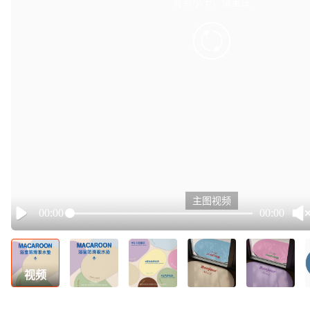
有点小卡，请重试
retry
主图视频
00:00
00:00
Play
视频