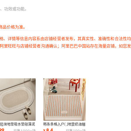
22
57288
1000
、功效或功能。
22
57288
1000
22
57288
1000
商品价格为准。
22
57288
500
价格、详情等信息内容系由店铺经营者发布，其真实性、准确性和合法性
22
57288
1000
过阿里旺旺与店铺经营者沟通确认；阿里巴巴中国站存在海量店铺，如您
22
57288
1000
22
57288
1000
22
57288
1000
22
57288
1000
22
57288
500
22
57288
1000
22
57288
1000
室防滑地垫吸水垫硅藻泥
韩系条格入户门地垫奶油蝴
22
57288
1000
所门口速干软垫卫生间耐
蝶结玄关脚垫刮泥蹭土进门
.99
8.4
¥
已售
1000+
块
已售
100+
块