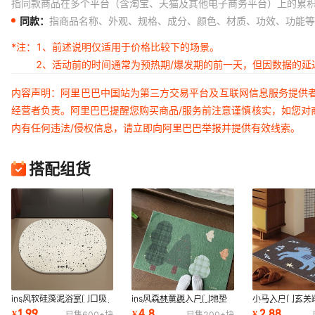
指同款商品在多个平台（含淘宝、天猫及其他电子商务平台）上的累
马卡龙糖衣-深绿
50cm×80cm
同款：
指商品名称、外观、规格、成分、颜色、材质、功效、功能等
马卡龙糖衣-深绿
60cm×90cm
*注：
1、前述说明仅适用于价格比较下的场景。
马卡龙糖衣-深绿
定制联系客服
2、活动前的时间通常为预热期/爆发期的前一天，但因数据的
马卡龙糖衣-深绿
30*40cm（新
内容声明：阿里巴巴中国站为第三方交易平台及互联网信息服务提供
马卡龙糖衣-深蓝
40CM×60CM
经营者负责。阿里巴巴提醒您购买商品/服务前注意谨慎核实，如您对
内有任何违法/侵权信息，请立即向阿里巴巴举报并提供有效线索。
马卡龙糖衣-深蓝
45CM×70CM
马卡龙糖衣-深蓝
50cm×80cm
搭配组货
马卡龙糖衣-深蓝
60cm×90cm
马卡龙糖衣-深蓝
定制联系客服
马卡龙糖衣-深蓝
30*40cm（新
马卡龙糖衣-活在此刻
40CM×60CM
马卡龙糖衣-活在此刻
45CM×70CM
ins风软硅藻泥浴室门口吸
ins风森林童趣入户门地垫
小马入户门玄关
马卡龙糖衣-活在此刻
50cm×80cm
水地垫卫生间防滑垫子水磨
玄关丝圈防滑除尘脚垫家用
材质防滑耐脏浴
1.99
4.8
2.88
¥
¥
¥
已售
600+
块
已售
200+
块