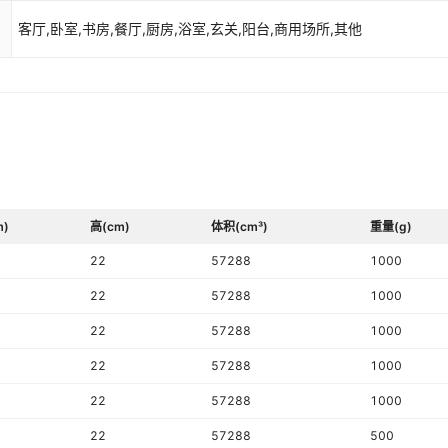
衣-深蓝,马卡龙糖衣-活在此刻,马卡龙糖衣--活在此刻00,马卡龙糖衣苍
赤粟霉,粉罗蕊,黄柠糖,兰琥珀,冷雾海,绿松针,蜜青瓜,木松枝,奶霜糖,暖
客厅,卧室,书房,餐厅,厨房,浴室,玄关,阳台,商用场所,其他
紫藤萝
m)
高(cm)
体积(cm³)
重量(g)
22
57288
1000
22
57288
1000
22
57288
1000
22
57288
1000
22
57288
1000
22
57288
500