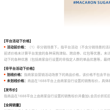
马卡龙糖衣-灰
45CM×70CM
马卡龙糖衣-灰
50cm×80cm
马卡龙糖衣-灰
60cm×90cm
马卡龙糖衣-灰
定制联系客服
马卡龙糖衣-灰
30*40cm（新
【平台活动下价格】
马卡龙糖衣-咖啡棕
40CM×60CM
活动前价格：
（1）非分销场景下，指平台活动（不含分销场景的活
马卡龙糖衣-咖啡棕
45CM×70CM
前述价格未计算平台发放的各种采购津贴、跨店券、红包等优惠，未
动下的各种优惠（包括商家自行设置的非指定人群的单品优惠等，最
马卡龙糖衣-咖啡棕
50cm×80cm
【非平台活动下价格】
马卡龙糖衣-咖啡棕
60cm×90cm
划线价格：
指商家自营销活动场景下的商品价格，该价格不包含平台
马卡龙糖衣-咖啡棕
定制联系客服
未划线价格：
商品在1688平台上由商家自行设置的销售标价，具
马卡龙糖衣-咖啡棕
30*40cm（新
【发布价】
马卡龙糖衣-深绿
40CM×60CM
指商品在1688平台上由商家自行设置的销售标价并叠加L会员价折扣
马卡龙糖衣-深绿
45CM×70CM
【全网销量】