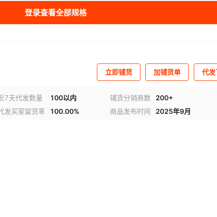
登录查看全部规格
立即铺货
加铺货单
代发
近7天代发数量
100以内
铺货分销商数
200+
代发买家留货率
100.00%
商品发布时间
2025年9月