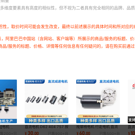
积销量
多维度要素具有高度的相似性，但不视为二者具有完全相同的品牌、品质
延迟性，取价时间可能会发生改变，最终以前述展示的具体时间和所对应的
者，阿里巴巴中国站（含网站、客户端等）所展示的商品/服务的标题、
商品/服务的标题、价格、详情等任何信息有任何疑问的，请在购买前通
刮电机
直流电机 D62 404 757 按
按摩椅电机 行走电机 直流
直
工程机械 汽
摩椅电机
减速电机
制
30
60
1
¥
.
00
¥
.
00
¥
售
200+
只
已售
900+
台
已售
500+
台
雨刮器
机转