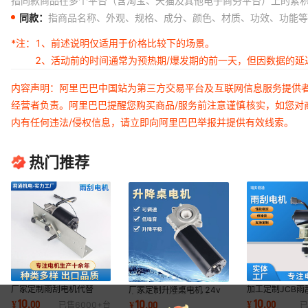
指同款商品在多个平台（含淘宝、天猫及其他电子商务平台）上的累
同款：
指商品名称、外观、规格、成分、颜色、材质、功效、功能等
*注：
1、前述说明仅适用于价格比较下的场景。
2、活动前的时间通常为预热期/爆发期的前一天，但因数据的
内容声明：阿里巴巴中国站为第三方交易平台及互联网信息服务提供
经营者负责。阿里巴巴提醒您购买商品/服务前注意谨慎核实，如您对
内有任何违法/侵权信息，请立即向阿里巴巴举报并提供有效线索。
热门推荐
厂家定制雨刮电机代替
加工定制JCB雨
厂家定制升降桌电机 24v
AL766686,RE151494JOHN
714-40147 
直流电机 升降电机电机马
10
10
10
¥
.
00
¥
.
00
¥
.
00
已售
6000+
台
已
DEERE TRATOR 9120
车雨刮电机汽车
达厂家定制直供