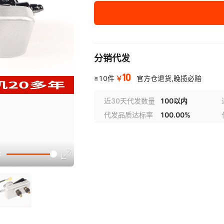
分销代发
10
￥
≥10件
官方仓退货,晚揽必赔
近30天代发数量
100以内
代发品质达标率
100.00%