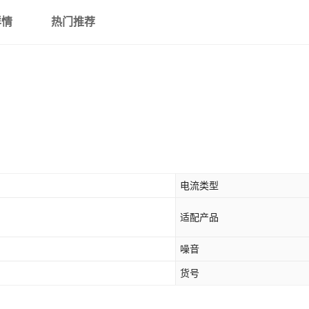
详情
热门推荐
电流类型
适配产品
噪音
货号