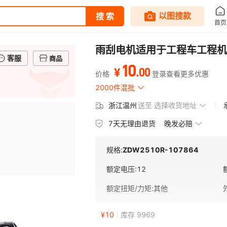
雨刮电机适用于工程车工程机械电
客服
商品
10
.
00
¥
价格
登录查看更多优惠
2000件混批
浙江温州
送至
选择收货地址
7天无理由退货
晚发必赔
规格:
ZDW2510R-107864
额定电压
:
12
额定扭矩/力矩
:
其他
¥
10
库存 9969