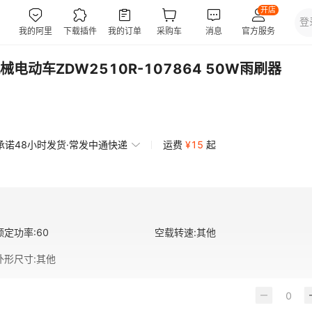
动车ZDW2510R-107864 50W雨刷器
承诺48小时发货·常发中通快递
运费
¥
15
起
额定功率
:
60
空载转速
:
其他
外形尺寸
:
其他