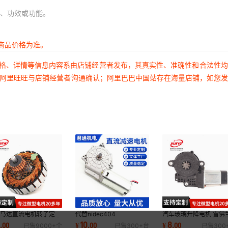
、功效或功能。
商品价格为准。
价格、详情等信息内容系由店铺经营者发布，其真实性、准确性和合法性
过阿里旺旺与店铺经营者沟通确认；阿里巴巴中国站存在海量店铺，如您
流马达直流电机转子定
代替nidec404
汽车玻璃升降电机 雪佛
加工直流马达转子直流电
304,404304,403
96318491 厂家 直流
0
10
8
.
00
¥
.
00
¥
.
00
已售
9000+
个
已售
300+
台
已售
300
子定 制加
194,403194,403 279，