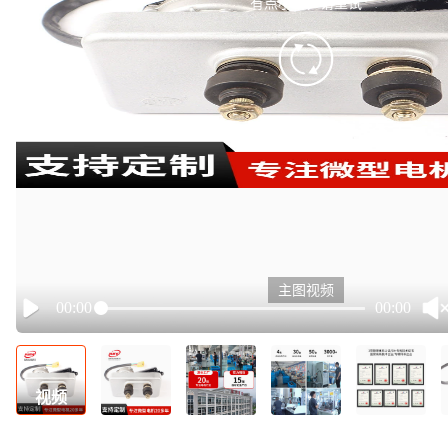
有点小卡，请重试
retry
主图视频
00:00
00:00
Play
视频