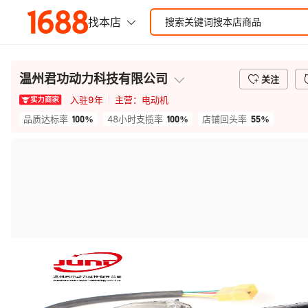
温州君功动力科技有限公司
关注
入驻
9
年
主营：
电动机
100%
100%
55%
品质达标率
48小时支揽率
店铺回头率