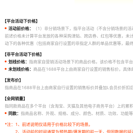
【平台活动下价格】
活动前价格：
（1）非分销场景下，指平台活动（不含分销场景的活
前述价格未计算平台发放的各种采购津贴、跨店券、红包等优惠，未
动下的各种优惠（包括商家自行设置的非指定人群的单品优惠等，最
【非平台活动下价格】
划线价格：
指商家自营销活动场景下的商品价格，该价格不包含平台
未划线价格：
商品在1688平台上由商家自行设置的销售标价，具
【发布价】
指商品在1688平台上由商家自行设置的销售标价并叠加L会员价折扣
【全网销量】
指同款商品在多个平台（含淘宝、天猫及其他电子商务平台）上的累
同款：
指商品名称、外观、规格、成分、颜色、材质、功效、功能等
*注：
1、前述说明仅适用于价格比较下的场景。
2、活动前的时间通常为预热期/爆发期的前一天，但因数据的