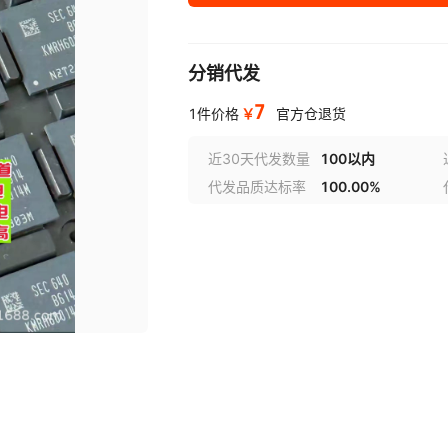
741X083470JP
7.44751
74F08DC
7447462221
702462004
74LVC1T
7-1452671-1
7MBR25VJB
7443340030
7283-8854-30
7443641
7283-8
分销代发
7
78438335010
7283-5971-80
7.4437
7283-5
￥
1件价格
官方仓退货
744052270
7283-708
7116-3285-02
7283-2119
7283-1485
74AUP
近30天代发数量
100以内
72HFR140M
7440430
代发品质达标率
100.00%
741X163390JP
7283-1150
7283-1140
76877
7116-2642
744772
71RC60
7283-1114-40
74LS283PC
7283-1
7461114
741C083
712D-26
7283-1028
74271633S
7283-1027
7165-0622
7282-8631
7N65L-TF3
7282-8129
74VHCT573A
744333
7282-7081-40
7401N
72049
7282-7
74A
7222-7444-40
7MBR35XPA
7-215079-6
7282-6568-40
75031130
7282-6
74AHCT245DWR
7D82
7447709471-
7282-6445-40
7M2509
7282-6