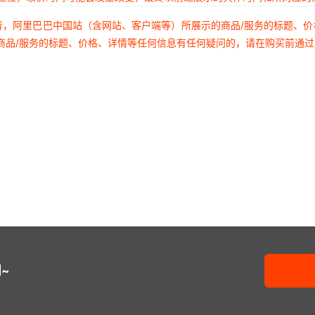
7446221010
74AUP1G
者，阿里巴巴中国站（含网站、客户端等）所展示的商品/服务的标题、
7446120027
74AUP2G0
商品/服务的标题、价格、详情等任何信息有任何疑问的，请在购买前通
74441-0021
744766
74437368039
7.4475E
74437356015
7440406
74437349100
741X163
74437334056
768771
74437334012
74LVC1
~
74437324220
750313
74437324015
77311-118