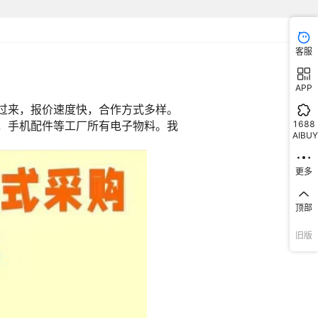
80
207BA
760875532
74HC7541DB
74AUP1G04GV
744224
7028696
74437349012
784771101
2471
7447221222
默认项
¥
7
520000
默认项
7A
AB3-R
74FCT162511CTPA
74HC4053WM
74FCT244ATPY
7383-Y7C3-AQSB-X-MS
74S133
73927-0010
客服
JC120-
746X101103JP
默认项
¥
7
520000
默认项
3-40
01LF
74AHCT08BQ
74221-001
74LS323
7123-2228
74ABT574ADB
731R950
7159-30R
APP
G
320047
74VCX16722MTDX
75LBC179D
7MBR75RA120-55
716612050
7114-2883-02
74LV541D
9022
744308020
默认项
¥
7
520000
默认项
1688
245DGGRG4
06
7006L20PFGI
74LVC1G3157DRYRG4
75185G-P20-R
74AHCT125D
761701020
74451047
AIBUY
E+11
770326-1
默认项
¥
7
520000
默认项
244PC
74LS365N
767007-9
7MBR50SB120H-70
74F573SCX
7MBR50SB140-01
74VHCT138AM
7N70L
更多
6012
7847709221
默认项
¥
7
520000
默认项
15TFGI
3-0005
73251-3140
74AC74MTR
74HCT165
74LCX06MTCX
7318-30
784775227
76L05
211DGG
顶部
7.4404E+11
默认项
¥
7
520000
默认项
05
5SB060B
74LVC2G38GXX
74HCT164AN
767120-5
7568U-LF
768290004
744373460022b
旧版
73PWR
74LVC1T45GF
74HCT125
794831-1
74HCT354D
7283-6458-40
742792620
302
7447462221
默认项
¥
7
520000
默认项
4040
C4T3144GU12X
7030A-1
7427114S
74LVQ373TTR
72F324K6T6
74F153N
7M26000025
74HC4094AP
033
74LVC1T45GN
默认项
¥
7
520000
默认项
44SJX
5AMTR
7703401UA
7-215083-6
74HC1G14GW
7MBR15SC120-50
78D09LL
7447471221
74LS74