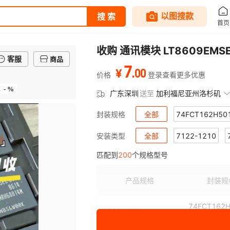
收购 通讯模块 LT8609EMS
客服
商品
7
.
00
¥
价格
登录查看更多优惠
- %
率
广东深圳
送至
加利福尼亚州洛杉矶
全部
74FCT162H50
封装规格
7283-7081-40
全部
7122-1210
744333
安装类型
匹配到
200
个规格型号
7MBR35XPA120-50
74ALS574BN
7MBR15X
7D82
7447462471
74485540170
7447629
7282-5
产品规格
封装规
7M48072002
7461110
7447989715
74F125D
74FCT162
750GH-75UL
PAC
74CB3T16211DGGRE4
746X101103JP
74430
7369