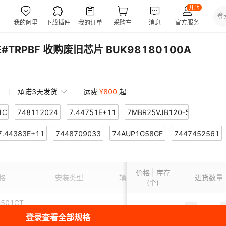
E#TRPBF 收购废旧芯片 BUK98180100A
承诺3天发货
运费
¥
800
起
1CTPACT
748112024
7.44751E+11
7MBR25VJB120-53
0033
7.44383E+11
7447720181
7448709033
74404300033
74AUP1G58GF
741C083104JP
7447452561
KB120-50
1
7157-6540-30
7.4475E+11
7283-5563-40
7MBP50VDN120-50
7710g
741X083560JP
74479183
价格 | 库存
022
830
700CF-35
74438356012
7MBP200VDN060-50
74438356015
74ACT11245NSR
74479298222
格
安装类型
输出隔离
应用领域
进货数量
(个)
0
R2
74438333047
7123-4220-30
74404052470
7MBR100VJC120-53
7447221222
7.84383E+11
H501CT
7122-1210
默认项
¥
7
520000
默认项
T
登录查看全部规格
8020
8302
770326-1
744900033
7847709221
74479299147
7.4404E+11
7009-1333