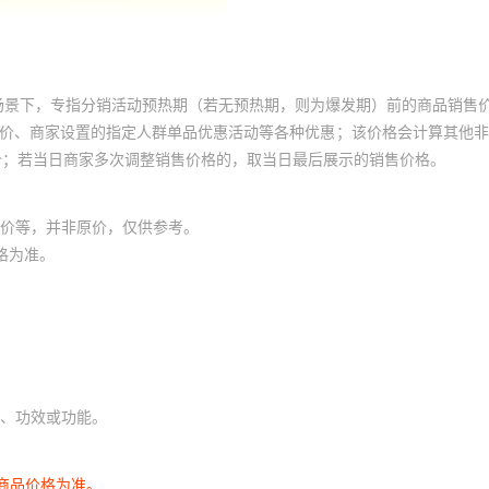
5010
7283-5846
默认项
¥
7
520000
默认项
332JP
7283-5522-70
默认项
¥
7
520000
默认项
场景下，专指分销活动预热期（若无预热期，则为爆发期）前的商品销售
0030
7283-4856
默认项
¥
7
520000
默认项
员价、商家设置的指定人群单品优惠活动等各种优惠；该价格会计算其他
价；若当日商家多次调整销售价格的，取当日最后展示的销售价格。
004
7283-2214
默认项
¥
7
520000
默认项
价等，并非原价，仅供参考。
0220
7283-2119
默认项
¥
7
520000
默认项
格为准。
0024
7283-1485
默认项
¥
7
520000
默认项
1500
7283-1248
默认项
¥
7
520000
默认项
117
7283-1222
默认项
¥
7
520000
默认项
、功效或功能。
5-02
7283-1195
默认项
¥
7
520000
默认项
商品价格为准。