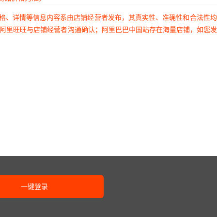
08GS
7283-1160
默认项
¥
7
520000
默认项
价格、详情等信息内容系由店铺经营者发布，其真实性、准确性和合法性
6FZ4-7
7283-1150
默认项
¥
7
520000
默认项
过阿里旺旺与店铺经营者沟通确认；阿里巴巴中国站存在海量店铺，如您
904
7283-1140
默认项
¥
7
520000
默认项
+11
7283-1130
默认项
¥
7
520000
默认项
3102
7283-1127
默认项
¥
7
520000
默认项
390JP
7283-1120-90
默认项
¥
7
520000
默认项
4471
7283-1114-40
默认项
¥
7
520000
默认项
1BQ
7283-1100
默认项
¥
7
520000
默认项
一键登录
995
7283-1080
默认项
¥
7
520000
默认项
-06LF
7283-1065
默认项
¥
7
520000
默认项