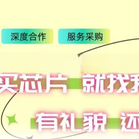
744912168
7447929
7C25000006
74HC2G
744912156
7009-1
78P458APJ-G
744363
744912147
74F08
744912139
7.44373
744912133
742730
7MBR25VK
744912127
50
744912122
744766
744851220
7843833
744834622
7157-653