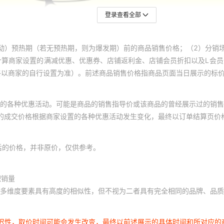
744790527
7843833
登录查看全部
744773233A
741X163
动）预热期（若无预热期，则为爆发期）前的商品销售价格；（2）分销
744772561
744334
计算商家设置的满减优惠、优惠券、店铺返利金、店铺会员折扣以及L会
终以商家的自行设置为准）。前述商品销售价格指商品页面当日展示的标
744764904
702462
的各种优惠活动。可能是商品的销售指导价或该商品的曾经展示过的销售
74476408J
744332
体的成交价格根据商家设置的各种优惠活动发生变化，最终以订单结算页价
744761039A
7440680
后的价格，并非原价，仅供参考。
744760212A
744364
积销量
74466240007
744914
多维度要素具有高度的相似性，但不视为二者具有完全相同的品牌、品质
7446422007
7116-328
延迟性，取价时间可能会发生改变，最终以前述展示的具体时间和所对应的