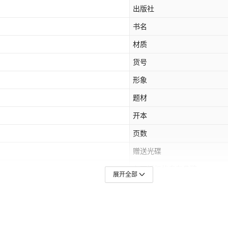
出版社
书名
材质
货号
形象
题材
开本
页数
赠送光碟
有可授权的自有品牌
展开全部
字注音横版,道德经,观世音菩萨普门品大字注音横版,佛说阿弥陀经大字注音