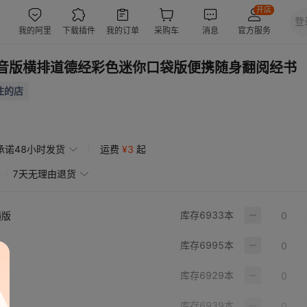
音版横排道德经彩色迷你口袋版便携随身翻阅经书
注的店
承诺48小时发货
运费
¥
3
起
赔
7天无理由退货
库存
6933
本
横版
库存
6995
本
库存
6929
本
库存
6939
本