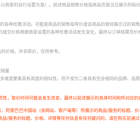
终以商家的自行设置为准）。前述商品销售价格指商品页面当日展示的标
的各种优惠活动。可能是商品的销售指导价或该商品的曾经展示过的销售
体的成交价格根据商家设置的各种优惠活动发生变化，最终以订单结算页价
后的价格，并非原价，仅供参考。
积销量
多维度要素具有高度的相似性，但不视为二者具有完全相同的品牌、品质
延迟性，取价时间可能会发生改变，最终以前述展示的具体时间和所对应的
者，阿里巴巴中国站（含网站、客户端等）所展示的商品/服务的标题、
商品/服务的标题、价格、详情等任何信息有任何疑问的，请在购买前通