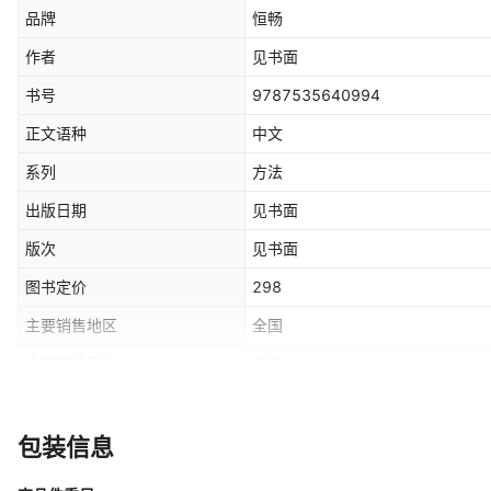
品牌
恒畅
作者
见书面
书号
9787535640994
正文语种
中文
系列
方法
出版日期
见书面
版次
见书面
图书定价
298
主要销售地区
全国
主要下游平台
淘宝
金刚经 袖珍迷你口袋版,金刚经大
颜色
图,道德经袖珍迷你口袋版彩图
包装信息