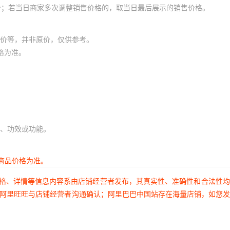
价；若当日商家多次调整销售价格的，取当日最后展示的销售价格。
价等，并非原价，仅供参考。
格为准。
、功效或功能。
商品价格为准。
价格、详情等信息内容系由店铺经营者发布，其真实性、准确性和合法性
过阿里旺旺与店铺经营者沟通确认；阿里巴巴中国站存在海量店铺，如您