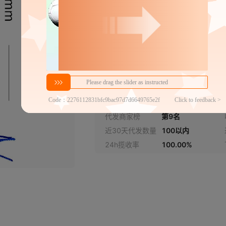
金刚经 袖珍迷你口袋版彩图
道德经袖珍迷你口袋版彩图
展开已售罄商品
密文代发
5.56
￥
1件价格
官方仓退货
代发商家榜
第9名
近30天代发数量
100以内
24h揽收率
100.00%