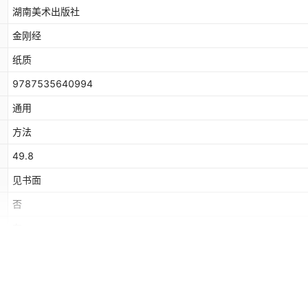
湖南美术出版社
金刚经
纸质
9787535640994
通用
方法
49.8
见书面
否
有
横版,药师经大字注音横版,普贤行愿品大字注音横版,金刚经 袖珍迷你口