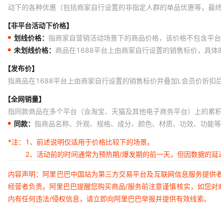
动下的各种优惠（包括商家自行设置的非指定人群的单品优惠等，最
【非平台活动下价格】
划线价格：
指商家自营销活动场景下的商品价格，该价格不包含平台
未划线价格：
商品在1688平台上由商家自行设置的销售标价，具
【发布价】
指商品在1688平台上由商家自行设置的销售标价并叠加L会员价折扣
【全网销量】
指同款商品在多个平台（含淘宝、天猫及其他电子商务平台）上的累
同款：
指商品名称、外观、规格、成分、颜色、材质、功效、功能等
*注：
1、前述说明仅适用于价格比较下的场景。
2、活动前的时间通常为预热期/爆发期的前一天，但因数据的
内容声明：阿里巴巴中国站为第三方交易平台及互联网信息服务提供
经营者负责。阿里巴巴提醒您购买商品/服务前注意谨慎核实，如您对
内有任何违法/侵权信息，请立即向阿里巴巴举报并提供有效线索。