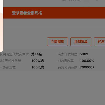
库存
6082
本
登录查看全部规格
库存
2279
本
立即铺货
加铺货单
代发
收纳防尘代发商家榜
第14名
商家代发热度
5969
近7天代发数量
100以内
48h揽收率
100.00%
下游铺货数
100以内
铺货分销商数
700000+