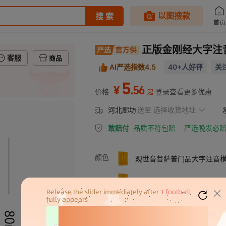
正版金刚经大字注
客服
商品
AI严选指数4.5
40+人好评
关
5
.
56
¥
价格
登录查看更多优惠
起
河北廊坊
送至
选择收货地址
敢赔付
品质不符包赔
严选晚发必
颜色
观世音菩萨普门品大字注音
佛说阿弥陀经大字注音横版
药师经大字注音横版
普贤行愿品大字注音横版