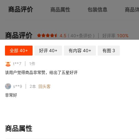
商品评价
商品属性
包装信息
商品
商品评价
4.5
40+
条评价
好评率
100
%
全部
40+
好评
40+
有内容
40+
有图
3
t**7
1
件
该用户觉得商品非常赞，给出了五星好评
s**9
2
本
回头客
非常好
商品属性