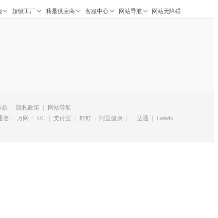
条款
隐私政策
网站导航
通信
万网
UC
支付宝
钉钉
阿里健康
一达通
Lazada