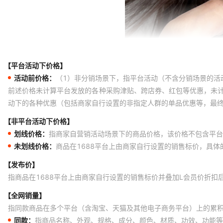
【平台活动下价格】
活动前价格：
（1）非分销场景下，指平台活动（不含分销场景的活
前述价格未计算平台发放的各种采购津贴、跨店券、红包等优惠，未
动下的各种优惠（包括商家自行设置的非指定人群的单品优惠等，最
【非平台活动下价格】
划线价格：
指商家自营销活动场景下的商品价格，该价格不包含平台
未划线价格：
商品在1688平台上由商家自行设置的销售标价，具
【发布价】
指商品在1688平台上由商家自行设置的销售标价并叠加L会员价折扣
【全网销量】
指同款商品在多个平台（含淘宝、天猫及其他电子商务平台）上的累
同款：
指商品名称、外观、规格、成分、颜色、材质、功效、功能等