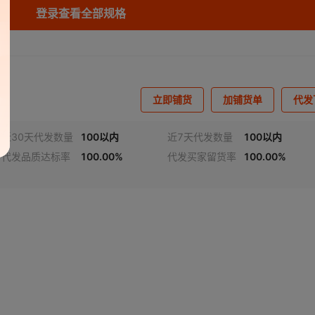
登录查看全部规格
库存
2000
个
库存
2000
个
库存
2000
个
立即铺货
加铺货单
代发
库存
2000
个
近30天代发数量
100以内
近7天代发数量
100以内
库存
2000
个
代发品质达标率
100.00%
代发买家留货率
100.00%
库存
2000
个
库存
2000
个
库存
2000
个
库存
2000
个
库存
2000
个