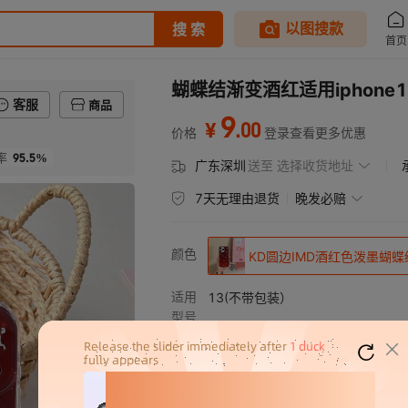
蝴蝶结渐变酒红适用iphone1
客服
商品
9
.
00
¥
价格
登录查看更多优惠
95.5%
率
广东深圳
送至
选择收货地址
7天无理由退货
晚发必赔
颜色
KD圆边IMD酒红色泼墨蝴蝶
适用
13(不带包装）
型号
14(不带包装）
14pro(不带包装）
14promax(不带包装）