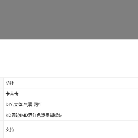
防摔
卡蒂奇
DIY,立体,气囊,网红
KD圆边IMD酒红色泼墨蝴蝶结
支持