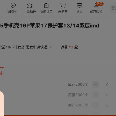
5手机壳16P苹果17保护套13/14双层imd
承诺48小时发货·常发申通快递
运费
¥
3
起
结
库存
2000
个
库存
2000
个
库存
2000
个
库存
2000
个