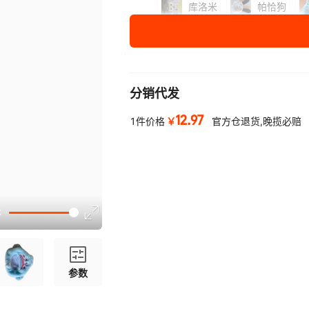
库洛米
帕恰狗
线条狗
海狸
高度
10cm
分销代发
12.97
￥
1件价格
官方仓退货,晚揽必赔
参数