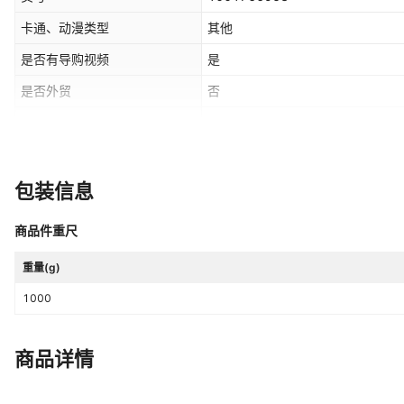
卡通、动漫类型
其他
是否有导购视频
是
是否外贸
否
3C配置类别
14岁以上的玩具
高度
10cm
包装信息
适用年龄
青年（15-35岁）
商品件重尺
重量(g)
1000
商品详情