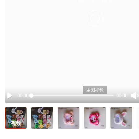
有点小卡，请重试
retry
主图视频
00:00
00:00
Play
视频