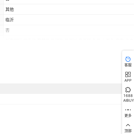
其他
临沂
否
新春醒狮,鲷鱼烧,草莓熊,飞行狗,圣诞树,鼻涕猪,兔子,小丑鱼,麋鹿,卡皮
三眼怪,蜜蜂+衣服,美乐蒂,维尼熊,蜜蜂头套,大鼻涕猪帽子（20cm）,
套,库洛米,帕恰狗,酷儿,法棍,小鸡20cm,苹果,熊猫,线条狗,海狸,小八,
否
客服
APP
1688
AIBUY
更多
顶部