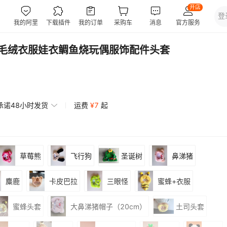
头套毛绒衣服娃衣鲷鱼烧玩偶服饰配件头套
承诺48小时发货
运费
¥
7
起
草莓熊
飞行狗
圣诞树
鼻涕猪
麋鹿
卡皮巴拉
三眼怪
蜜蜂+衣服
蜜蜂头套
大鼻涕猪帽子（20cm）
土司头套