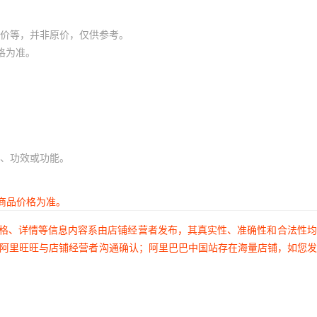
价等，并非原价，仅供参考。
格为准。
、功效或功能。
商品价格为准。
价格、详情等信息内容系由店铺经营者发布，其真实性、准确性和合法性
过阿里旺旺与店铺经营者沟通确认；阿里巴巴中国站存在海量店铺，如您