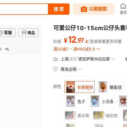
可爱公仔10-15cm公仔
客服
商品
12
.
97
¥
价格
登录查看更多优惠
起
- %
满20减1
满499减9.9
率
上海
送至
德克萨斯州达拉斯
晚发必赔
颜色
新春醒狮
鲷鱼烧
兔子
小丑鱼
美乐蒂
维尼熊