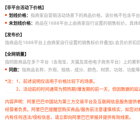
【非平台活动下价格】
划线价格：
指商家自营销活动场景下的商品价格，该价格不包含平台
未划线价格：
商品在1688平台上由商家自行设置的销售标价，具
【发布价】
指商品在1688平台上由商家自行设置的销售标价并叠加L会员价折扣
【全网销量】
指同款商品在多个平台（含淘宝、天猫及其他电子商务平台）上的累
同款：
指商品名称、外观、规格、成分、颜色、材质、功效、功能等
*注：
1、前述说明仅适用于价格比较下的场景。
2、活动前的时间通常为预热期/爆发期的前一天，但因数据的
内容声明：阿里巴巴中国站为第三方交易平台及互联网信息服务提供
经营者负责。阿里巴巴提醒您购买商品/服务前注意谨慎核实，如您对
内有任何违法/侵权信息，请立即向阿里巴巴举报并提供有效线索。