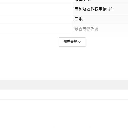
专利及著作权申请时间
产地
是否专供外贸
颜色
展开全部
是否跨境出口专供货源