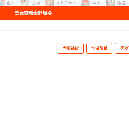
酷儿
法棍
小鸡20cm
苹果
熊猫
登录查看全部规格
小八
吉伊
库存
9646
个
立即铺货
加铺货单
代发