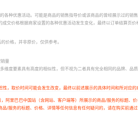
的各种优惠活动。可能是商品的销售指导价或该商品的曾经展示过的销售
体的成交价格根据商家设置的各种优惠活动发生变化，最终以订单结算页价
后的价格，并非原价，仅供参考。
积销量
多维度要素具有高度的相似性，但不视为二者具有完全相同的品牌、品质
延迟性，取价时间可能会发生改变，最终以前述展示的具体时间和所对应的
者，阿里巴巴中国站（含网站、客户端等）所展示的商品/服务的标题、
商品/服务的标题、价格、详情等任何信息有任何疑问的，请在购买前通