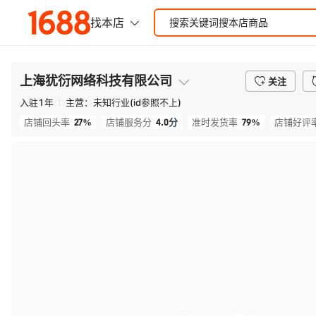
上海犹衍网络科技有限公司
关注
入驻
1
年
主营：
未知行业(id参照不上)
27%
4.0
分
79%
店铺回头率
店铺服务分
准时发货率
店铺好评