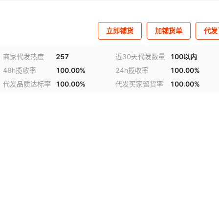
立即铺货
加铺货单
代发
商家代发热度
257
近30天代发数量
100以内
48h揽收率
100.00%
24h揽收率
100.00%
代发品质达标率
100.00%
代发买家留货率
100.00%