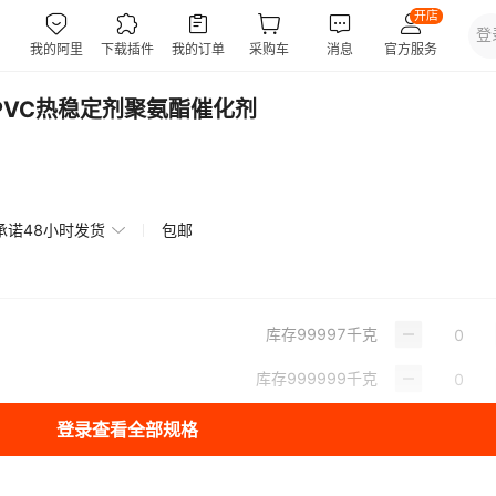
PVC热稳定剂聚氨酯催化剂
承诺48小时发货
包邮
库存
99997
千克
库存
999999
千克
登录查看全部规格