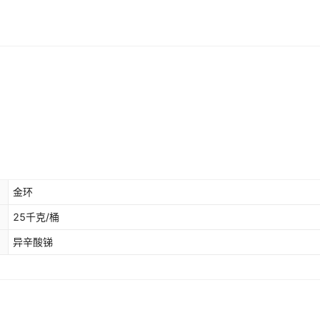
金环
25千克/桶
异辛酸锑