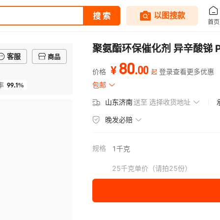
聚氨酯环保催化剂 异辛酸锑 
客服
商品
80
.
00
¥
价格
登录查看更多优惠
起
99.1%
包邮
率
山东济南
送至
选择收货地址
晚发必赔
规格
1千克
25千克单价（请拍25份）