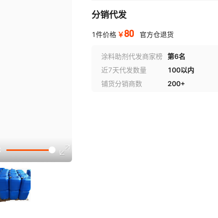
分销代发
80
￥
1件价格
官方仓退货
涂料助剂代发商家榜
第6名
近7天代发数量
100以内
铺货分销商数
200+