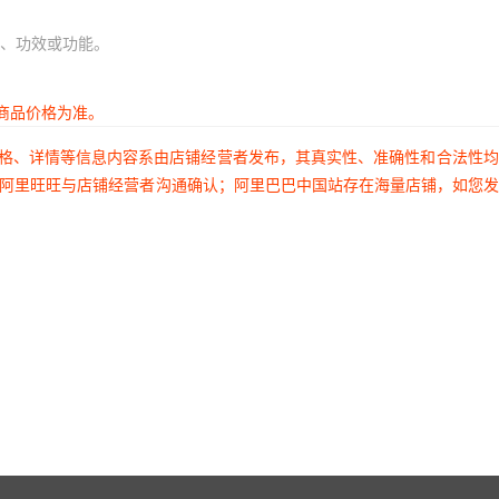
、功效或功能。
商品价格为准。
价格、详情等信息内容系由店铺经营者发布，其真实性、准确性和合法性
过阿里旺旺与店铺经营者沟通确认；阿里巴巴中国站存在海量店铺，如您