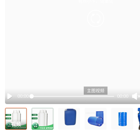
有点小卡，请重试
retry
主图视频
00:00
00:00
Play
视频