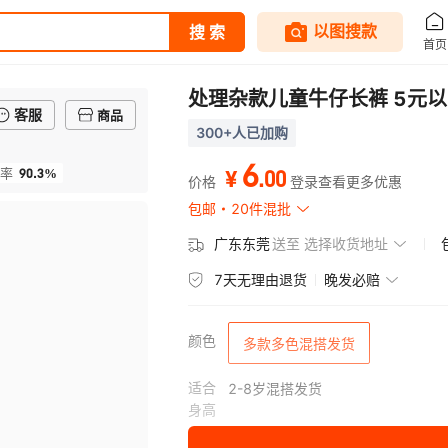
处理杂款儿童牛仔长裤 5元
客服
商品
300+人已加购
6
90.3%
.
00
率
¥
价格
登录查看更多优惠
包邮
20件混批
广东东莞
送至
选择收货地址
7天无理由退货
晚发必赔
颜色
多款多色混搭发货
适合
2-8岁混搭发货
身高