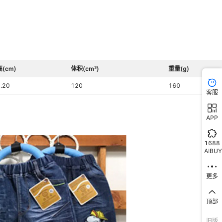
运动,田园,卡通
是
中腰
否
高(cm)
体积(cm³)
重量(g)
2-8岁混搭发货
.20
120
160
其他品牌
客服
APP
1688
AIBUY
更多
顶部
旧版