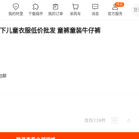
以下儿童衣服低价批发 童裤童装牛仔裤
包邮
库存
238
件