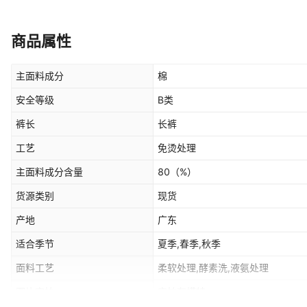
商品属性
主面料成分
棉
安全等级
B类
裤长
长裤
工艺
免烫处理
主面料成分含量
80
（%）
货源类别
现货
产地
广东
适合季节
夏季,春季,秋季
面料工艺
柔软处理,酵素洗,液氨处理
图片实拍
实拍有模特