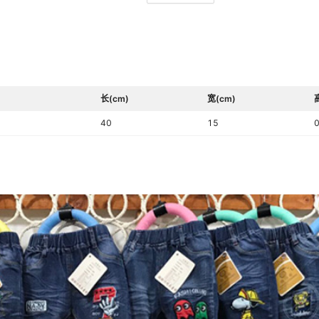
元素
平车针距12~14针/3cm
裤腰
是否跨境出口专供货源
长(cm)
宽(cm)
适合身高
40
15
0
货源类型