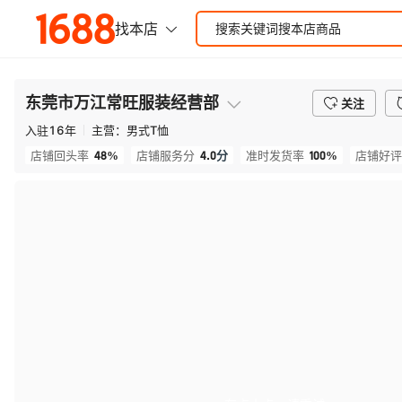
东莞市万江常旺服装经营部
关注
入驻
16
年
主营：
男式T恤
48%
4.0
分
100%
店铺回头率
店铺服务分
准时发货率
店铺好评