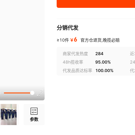
分销代发
6
￥
≥10件
官方仓退货,晚揽必赔
商家代发热度
284
近
48h揽收率
95.00%
2
代发品质达标率
100.00%
代
参数