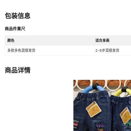
上市年份季节
2022年春季
AQL抽检标准
2.5
包装信息
毛头/杂余线头是否修剪
明显部位已修剪
商品件重尺
裤门襟
皮筋腰带
颜色
适合身高
颜色
多款多色混搭发货
多款多色混搭发货
2-8岁混搭发货
领标
无领标
吊牌
有吊牌
商品详情