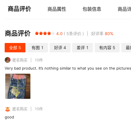
商品评价
商品属性
包装信息
商品
商品评价
4.0
5
条评价
好评率
80
%
全部
5
有图
1
好评
4
差评
1
有内容
5
最
匿名购买
10
件
Very bad product. It’s nothing similar to what you see on the pictures o
匿名购买
10
件
good