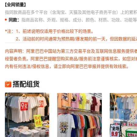
【全网销量】
指同款商品在多个平台（含淘宝、天猫及其他电子商务平台）上的累
同款：
指商品名称、外观、规格、成分、颜色、材质、功效、功能等
*注：
1、前述说明仅适用于价格比较下的场景。
2、活动前的时间通常为预热期/爆发期的前一天，但因数据的
内容声明：阿里巴巴中国站为第三方交易平台及互联网信息服务提供
经营者负责。阿里巴巴提醒您购买商品/服务前注意谨慎核实，如您对
内有任何违法/侵权信息，请立即向阿里巴巴举报并提供有效线索。
搭配组货