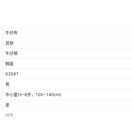
牛仔布
其他
牛仔裤
韩版
63587
男
中小童(3~8岁，100~140cm)
是
纯色
是