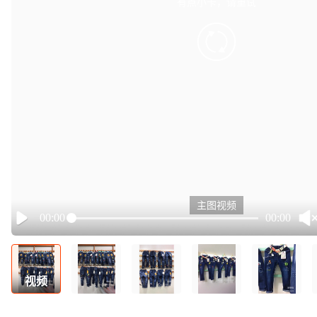
有点小卡，请重试
retry
主图视频
00:00
00:00
Play
视频