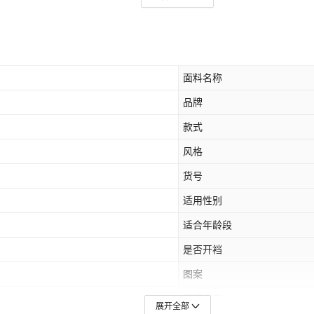
面料名称
品牌
款式
风格
货号
适用性别
适合年龄段
是否开裆
图案
是否库存
展开全部