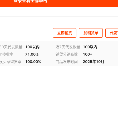
登录查看全部规格
立即铺货
加铺货单
代发
30天代发数量
100以内
近7天代发数量
100以内
4h揽收率
71.00%
铺货分销商数
100+
发买家留货率
100.00%
商品发布时间
2025年10月