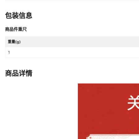
夹具,PY-006A 长大号夹具,PY-006B 宽大
008 端子夹具,PY-009 端子夹具,PY
包装信息
夹具,PY-013 号夹具,PY-014 薄膜夹具,PY-015 12孔位端子夹具,PY-016
线材固定夹具,PY-017 布料夹具,PY-018 钢丝绳夹具,PY-0
钳,PY-020 尖嘴大力钳,PY-020A
商品件重尺
45㎜以下规格,PY-022 公扣夹具,P
重量(g)
具,PY-023 三爪夹具,PY-023A 钮扣固定座,PY-023B 大三爪夹具,PY-024
三爪夹具,PY-024A 二爪夹具,PY-025
1
件,PY-027 一字型配件,PY-029 V字型配件,PY-030 锥型配件,PY-031 平面
型配件,PY-032 勾型配件,PY-033 测试钩,PY-034 鱼线夹具,PY-036A 牙刷
毛束夹具,PY-036B 牙刷毛束夹具,PY-038 滚压夹具,PY-040A 夹圆柱夹
商品详情
具,PY-040B 夹圆柱夹具,PY-04
具,PY-040E 小波浪型夹具,PY-040F 无牙平面夹具,PY-050ABC 平面无牙
夹面,连接环