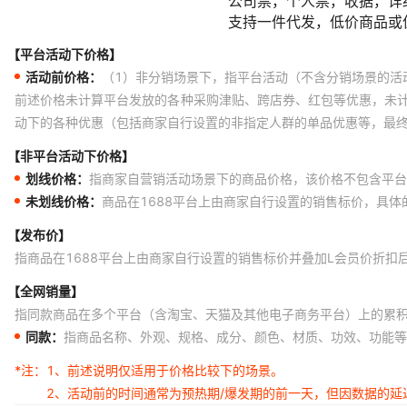
【平台活动下价格】
活动前价格：
（1）非分销场景下，指平台活动（不含分销场景的活
前述价格未计算平台发放的各种采购津贴、跨店券、红包等优惠，未
动下的各种优惠（包括商家自行设置的非指定人群的单品优惠等，最
【非平台活动下价格】
划线价格：
指商家自营销活动场景下的商品价格，该价格不包含平台
未划线价格：
商品在1688平台上由商家自行设置的销售标价，具
【发布价】
指商品在1688平台上由商家自行设置的销售标价并叠加L会员价折扣
【全网销量】
指同款商品在多个平台（含淘宝、天猫及其他电子商务平台）上的累
同款：
指商品名称、外观、规格、成分、颜色、材质、功效、功能等
*注：
1、前述说明仅适用于价格比较下的场景。
2、活动前的时间通常为预热期/爆发期的前一天，但因数据的