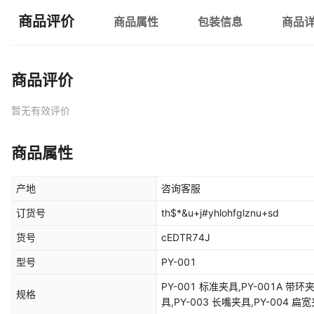
商品评价
商品属性
包装信息
商品
商品评价
暂无有效评价
商品属性
产地
咨询客服
订货号
th$*&u+j#yhlohfglznu+sd
货号
cEDTR74J
型号
PY-001
PY-001 标准夹具,PY-001A 带环
规格
具,PY-003 长嘴夹具,PY-004 扁宽