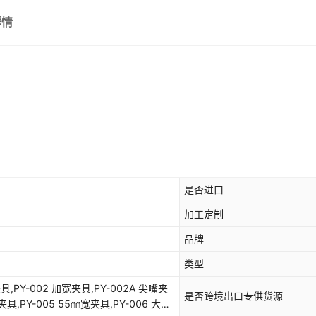
PY-011 夹具
详情
PY-012 夹具
PY-013 号夹具
PY-014 薄膜夹具
PY-015 12孔位端子夹具
PY-016 线材固定夹具
是否进口
PY-017 布料夹具
加工定制
PY-018 钢丝绳夹具
品牌
类型
PY-019 平口大力钳
夹具,PY-002 加宽夹具,PY-002A 尖嘴夹
是否跨境出口专供货源
PY-020 尖嘴大力钳
夹具,PY-005 55㎜宽夹具,PY-006 大号