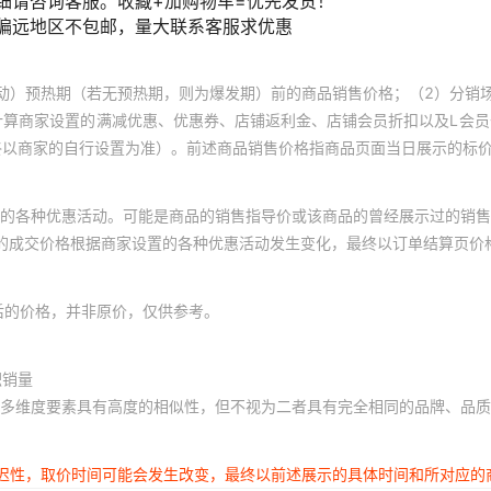
PY-036A 牙刷毛束夹具
PY-036B 牙刷毛束夹具
动）预热期（若无预热期，则为爆发期）前的商品销售价格；（2）分销
PY-038 滚压夹具
计算商家设置的满减优惠、优惠券、店铺返利金、店铺会员折扣以及L会
PY-040A 夹圆柱夹具
终以商家的自行设置为准）。前述商品销售价格指商品页面当日展示的标
PY-040B 夹圆柱夹具
的各种优惠活动。可能是商品的销售指导价或该商品的曾经展示过的销售
PY-040C 大波浪型夹具
体的成交价格根据商家设置的各种优惠活动发生变化，最终以订单结算页价
PY-040D 网面密牙夹具
后的价格，并非原价，仅供参考。
PY-040E 小波浪型夹具
积销量
PY-040F 无牙平面夹具
多维度要素具有高度的相似性，但不视为二者具有完全相同的品牌、品质
PY-050ABC 平面无牙夹面
延迟性，取价时间可能会发生改变，最终以前述展示的具体时间和所对应的
连接环