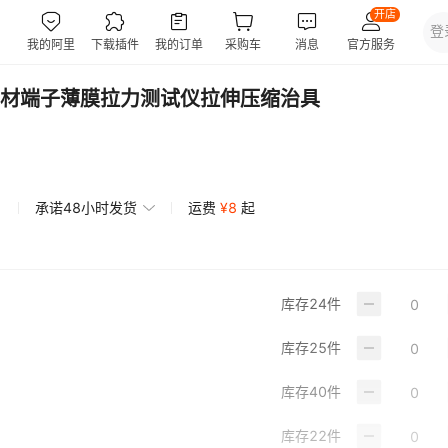
材端子薄膜拉力测试仪拉伸压缩治具
承诺48小时发货
运费
¥
8
起
库存
24
件
库存
25
件
库存
40
件
库存
22
件