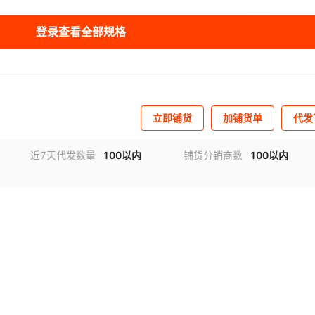
库存
36
件
登录查看全部规格
库存
10
件
库存
8
件
库存
28
件
立即铺货
加铺货单
代发
库存
19
件
近7天代发数量
100以内
铺货分销商数
100以内
库存
12
件
视频
库存
14
件
库存
45
件
库存
48
件
库存
48
件