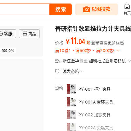
普研指针数显推拉力计夹具线
客服
商品
11
.
04
¥
价格
登录查看更多优惠
起
100.0%
满10减1
满50减2
满200减3
率
浙江金华
送至
加利福尼亚州洛杉矶
晚发必赔
规格
PY-001 标准夹具
PY-001A 带环夹具
PY-002 加宽夹具
PY-002A 尖嘴夹具