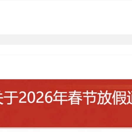
号夹具,PY-007 端子夹具,PY-
PY-020A圆口大力钳
-010 宽大夹具,PY-011 夹具,PY-012
PY-020B平口钳
19 平口大力
圆口大力钳,PY-020B平口钳,PY-021 压盘
PY-021 压盘45㎜以下规格
Y-022A 四合扣夹具,PY-022B 四合扣夹
PY-022 公扣夹具
 7孔位端子夹具,PY-026 6件套配
PY-022A 四合扣夹具
PY-022B 四合扣夹具
0C 大波浪型夹具,PY-040D 网面密牙夹
PY-023 三爪夹具
PY-023A 钮扣固定座
PY-023B 大三爪夹具
PY-024 三爪夹具