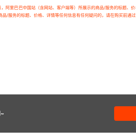
者，阿里巴巴中国站（含网站、客户端等）所展示的商品/服务的标题、
商品/服务的标题、价格、详情等任何信息有任何疑问的，请在购买前通
~