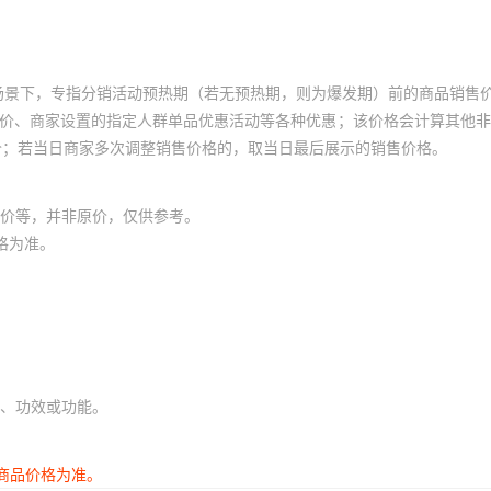
库存
47
件
场景下，专指分销活动预热期（若无预热期，则为爆发期）前的商品销售
库存
50
件
员价、商家设置的指定人群单品优惠活动等各种优惠；该价格会计算其他
库存
50
件
价；若当日商家多次调整销售价格的，取当日最后展示的销售价格。
库存
49
件
价等，并非原价，仅供参考。
库存
50
件
格为准。
库存
47
件
库存
47
件
库存
47
件
、功效或功能。
库存
9
件
商品价格为准。
库存
90
件