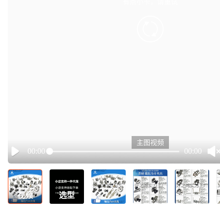
有点小卡，请重试
retry
主图视频
00:00
00:00
Play
视频
选型