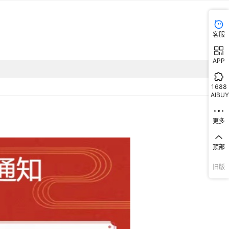
库存
96
件
库存
49
件
客服
库存
46
件
APP
库存
29
件
1688
AIBUY
库存
48
件
库存
50
件
更多
库存
6
件
顶部
库存
43
件
旧版
库存
48
件
库存
30
件