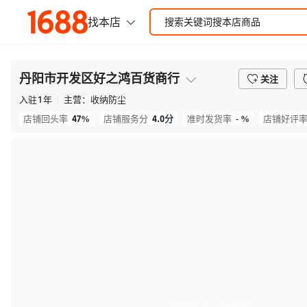
丹阳市开发区好之鸿百货商行
关注
入驻
1
年
主营：
收纳防尘
47%
4.0
分
- %
店铺回头率
店铺服务分
准时发货率
店铺好评