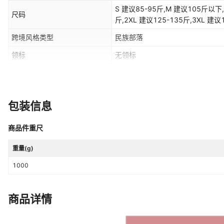
S 建议85-95斤,M 建议105斤以下,L
尺码
斤,2XL 建议125-135斤,3XL 建议
跨境风格类型
民族部落
领标
无领标
吊牌
无吊牌
主要下游销售地区2
东南亚
包装信息
商品件重尺
重量(g)
1000
商品详情