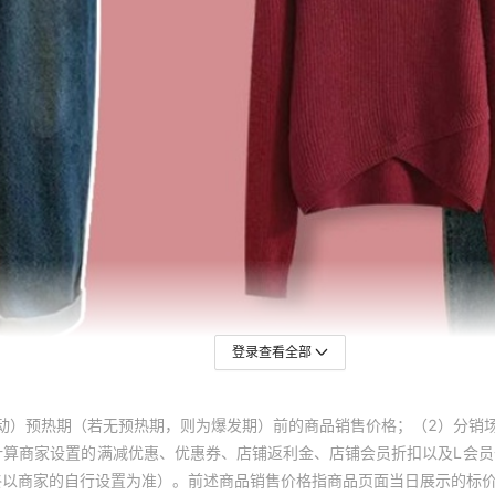
登录查看全部
动）预热期（若无预热期，则为爆发期）前的商品销售价格；（2）分销
计算商家设置的满减优惠、优惠券、店铺返利金、店铺会员折扣以及L会
终以商家的自行设置为准）。前述商品销售价格指商品页面当日展示的标