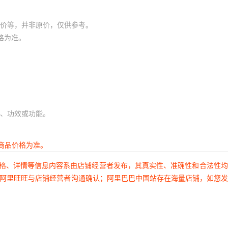
价等，并非原价，仅供参考。
格为准。
、功效或功能。
商品价格为准。
价格、详情等信息内容系由店铺经营者发布，其真实性、准确性和合法性
过阿里旺旺与店铺经营者沟通确认；阿里巴巴中国站存在海量店铺，如您