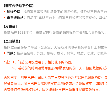
【非平台活动下价格】
划线价格：
指商家自营销活动场景下的商品价格，该价格不包含平台
未划线价格：
商品在1688平台上由商家自行设置的销售标价，具
【发布价】
指商品在1688平台上由商家自行设置的销售标价并叠加L会员价折扣
【全网销量】
指同款商品在多个平台（含淘宝、天猫及其他电子商务平台）上的累
同款：
指商品名称、外观、规格、成分、颜色、材质、功效、功能等
*注：
1、前述说明仅适用于价格比较下的场景。
2、活动前的时间通常为预热期/爆发期的前一天，但因数据的
内容声明：阿里巴巴中国站为第三方交易平台及互联网信息服务提供
经营者负责。阿里巴巴提醒您购买商品/服务前注意谨慎核实，如您对
内有任何违法/侵权信息，请立即向阿里巴巴举报并提供有效线索。