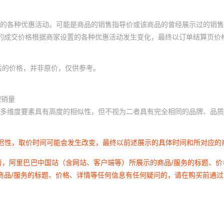
的各种优惠活动。可能是商品的销售指导价或该商品的曾经展示过的销售
体的成交价格根据商家设置的各种优惠活动发生变化，最终以订单结算页价
后的价格，并非原价，仅供参考。
积销量
多维度要素具有高度的相似性，但不视为二者具有完全相同的品牌、品质
延迟性，取价时间可能会发生改变，最终以前述展示的具体时间和所对应的
者，阿里巴巴中国站（含网站、客户端等）所展示的商品/服务的标题、
商品/服务的标题、价格、详情等任何信息有任何疑问的，请在购买前通