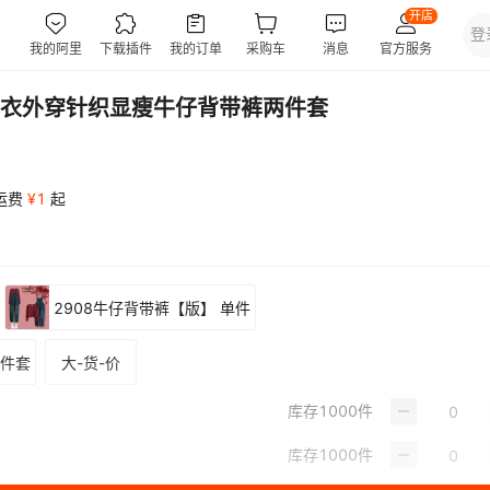
衣外穿针织显瘦牛仔背带裤两件套
运费
¥
1
起
2908牛仔背带裤【版】 单件
两件套
大-货-价
库存
1000
件
库存
1000
件