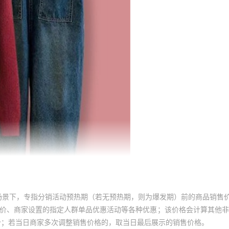
场景下，专指分销活动预热期（若无预热期，则为爆发期）前的商品销售
员价、商家设置的指定人群单品优惠活动等各种优惠；该价格会计算其他
价；若当日商家多次调整销售价格的，取当日最后展示的销售价格。