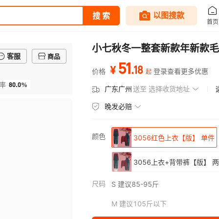
小七秋冬一整套新款年新款毛
客服
商品
51
.
18
¥
价格
登录查看更多优惠
起
80.0%
率
广东广州
送至
选择收货地址
晚发必赔
颜色
3056红色上衣【版】 单件
3056上衣+背带裤【版】 
尺码
S 建议85-95斤
M 建议105斤以下