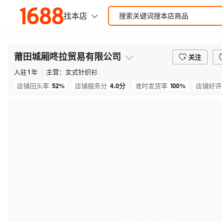
莆田城厢咚拉贸易有限公司
关注
入驻
1
年
主营：
女式针织衫
52%
4.0
分
100%
店铺回头率
店铺服务分
准时发货率
店铺好评