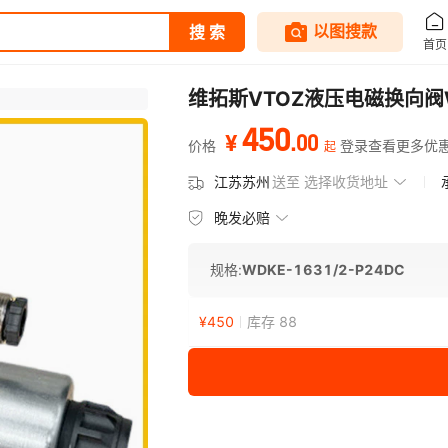
维拓斯VTOZ液压电磁换向阀WDK
450
.
00
¥
价格
登录查看更多优
起
江苏苏州
送至
选择收货地址
晚发必赔
规格:
WDKE-1631/2-P24DC
¥
450
库存 88