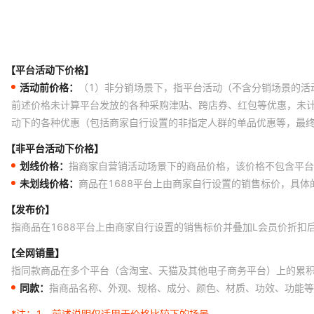
【平台活动下价格】
活动前价格：
（1）非分销场景下，指平台活动（不含分销场景的活
前述价格未计算平台发放的各种采购津贴、跨店券、红包等优惠，未
动下的各种优惠（包括商家自行设置的非指定人群的单品优惠等，最
【非平台活动下价格】
划线价格：
指商家自营销活动场景下的商品价格，该价格不包含平台
未划线价格：
商品在1688平台上由商家自行设置的销售标价，具
【发布价】
指商品在1688平台上由商家自行设置的销售标价并叠加L会员价折扣
【全网销量】
指同款商品在多个平台（含淘宝、天猫及其他电子商务平台）上的累
同款：
指商品名称、外观、规格、成分、颜色、材质、功效、功能等
*注：
1、前述说明仅适用于价格比较下的场景。