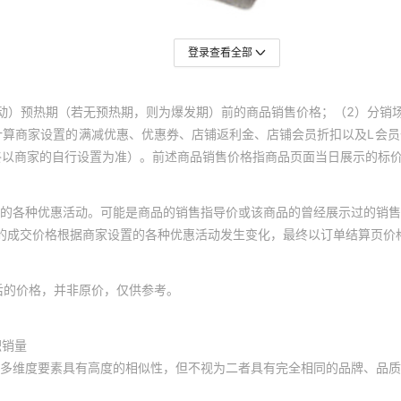
登录查看全部
动）预热期（若无预热期，则为爆发期）前的商品销售价格；（2）分销
计算商家设置的满减优惠、优惠券、店铺返利金、店铺会员折扣以及L会
终以商家的自行设置为准）。前述商品销售价格指商品页面当日展示的标
的各种优惠活动。可能是商品的销售指导价或该商品的曾经展示过的销售
体的成交价格根据商家设置的各种优惠活动发生变化，最终以订单结算页价
后的价格，并非原价，仅供参考。
积销量
多维度要素具有高度的相似性，但不视为二者具有完全相同的品牌、品质