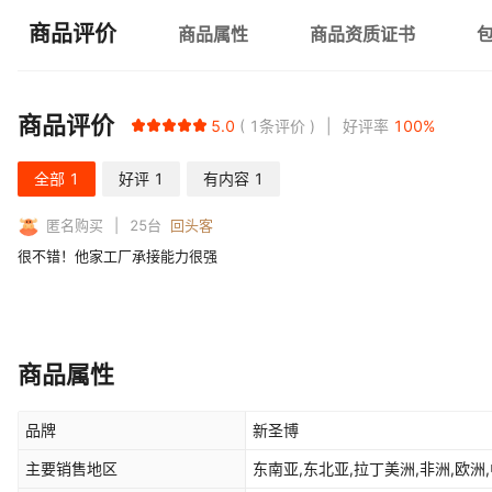
商品评价
商品属性
商品资质证书
商品评价
5.0
1
条评价
好评率
100
%
全部
1
好评
1
有内容
1
匿名购买
25
台
回头客
很不错！他家工厂承接能力很强
商品属性
品牌
新圣博
主要销售地区
东南亚,东北亚,拉丁美洲,非洲,欧洲,