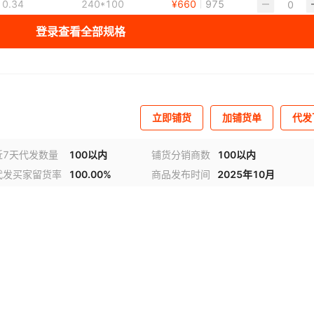
0.34
240*100
¥
660
975
登录查看全部规格
0.47
240*100
¥
1045
1000
0.93
320*120
¥
1980
1000
立即铺货
加铺货单
代发
1.24
320*120
¥
2970
1000
近7天代发数量
100以内
铺货分销商数
100以内
代发买家留货率
100.00%
商品发布时间
2025年10月
1.68
360*140
¥
3850
1000
视频
1.95
360*140
¥
4730
1000
2.38
360*140
¥
5830
1000
2.81
360*140
¥
6595
1000