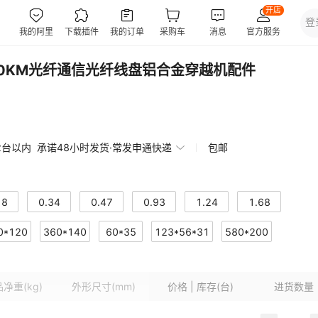
30KM光纤通信光纤线盘铝合金穿越机配件
2台以内
承诺48小时发货·常发申通快递
包邮
18
0.34
0.47
0.93
1.24
1.68
0*120
81
3.26
360*140
3.71
60*35
4.16
123*56*31
580*200
品净重
(kg)
外形尺寸
(mm)
价格 | 库存(台)
进货数量