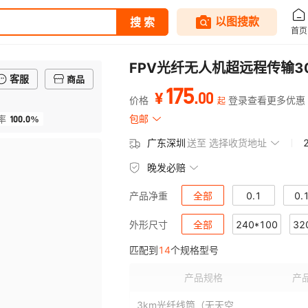
FPV光纤无人机超远程传输
客服
商品
175
.
00
¥
价格
登录查看更多优惠
起
100.0%
包邮
率
广东深圳
送至
选择收货地址
晚发必赔
全部
0.1
0.
产品净重
1.95
全部
240*100
2.38
32
2.
外形尺寸
匹配到
14
个规格型号
产品规格
产
3km光纤线筒（无天空