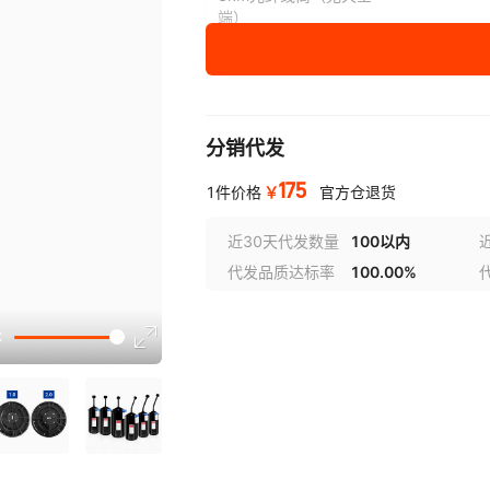
端）
5km光纤线筒（无天空
端）
10km光纤线筒（无天
分销代发
空端）
175
￥
1件价格
官方仓退货
15km光纤线筒（无天
空端）
近30天代发数量
100以内
20km光纤线筒（无天
代发品质达标率
100.00%
空端）
选型
25km光纤线筒（无天
空端）
30km光纤线筒（无天
空端）
35km光纤线筒（无天
空端）