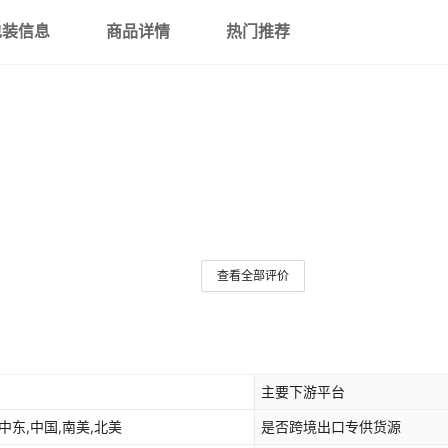
包装信息
商品详情
热门推荐
40km光纤线筒（无天
空端）
45km光纤线筒（无天
空端）
50km光纤线筒（无天
空端）
天空端
地面端
查看全部评价
定制款/公里
主要下游平台
中东,中国,南美,北美
是否跨境出口专供货源